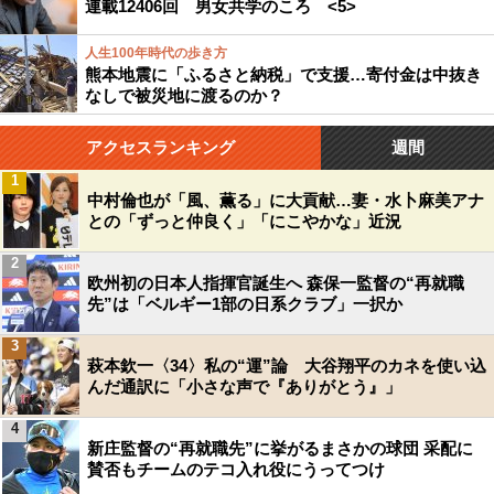
連載12406回 男女共学のころ <5>
人生100年時代の歩き方
熊本地震に「ふるさと納税」で支援…寄付金は中抜き
なしで被災地に渡るのか？
アクセスランキング
週間
1
中村倫也が「風、薫る」に大貢献…妻・水卜麻美アナ
との「ずっと仲良く」「にこやかな」近況
2
欧州初の日本人指揮官誕生へ 森保一監督の“再就職
先”は「ベルギー1部の日系クラブ」一択か
3
萩本欽一〈34〉私の“運”論 大谷翔平のカネを使い込
んだ通訳に「小さな声で『ありがとう』」
4
新庄監督の“再就職先”に挙がるまさかの球団 采配に
賛否もチームのテコ入れ役にうってつけ