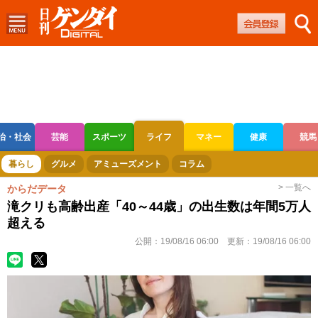
治・社会
芸能
スポーツ
ライフ
マネー
健康
競馬
ボートレース
競輪
オートレース
暮らし
グルメ
アミューズメント
コラム
> 一覧へ
からだデータ
滝クリも高齢出産「40～44歳」の出生数は年間5万人
超える
公開：
19/08/16 06:00
更新：
19/08/16 06:00