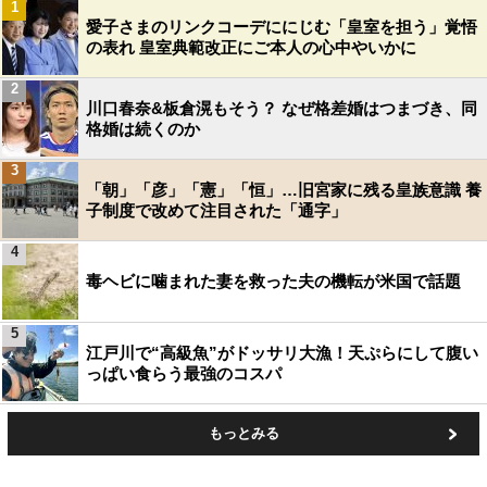
1
愛子さまのリンクコーデににじむ「皇室を担う」覚悟
の表れ 皇室典範改正にご本人の心中やいかに
2
川口春奈&板倉滉もそう？ なぜ格差婚はつまづき、同
格婚は続くのか
3
「朝」「彦」「憲」「恒」…旧宮家に残る皇族意識 養
子制度で改めて注目された「通字」
4
毒ヘビに噛まれた妻を救った夫の機転が米国で話題
5
江戸川で“高級魚”がドッサリ大漁！天ぷらにして腹い
っぱい食らう最強のコスパ
もっとみる