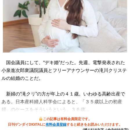
国会議員にして、“デキ婚”だった。先週、電撃発表された
小泉進次郎衆議院議員とフリーアナウンサーの滝川クリステ
ルの結婚のことだ。
新婦の“滝クリ”の方が年上の４１歳。いわゆる高齢出産で
ある。日本産科婦人科学会によると、「３５歳以上の初産
婦」のケースをそういうという。３６歳…
この記事は有料会員限定です。
日刊ゲンダイDIGITALに
有料会員登録
すると続きをお読みいただけます。