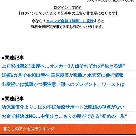
(残り518文字／全文659文字)
ログインして読む
【ログインしていただくと記事中の広告が非表示になります】
今なら！
メルマガ会員（無料）に登録
すると
有料会員限定記事が3本お読みいただけます。
■関連記事
上戸彩は第2子出産へ…オスカー3人娘それぞれの“生きる道”
妊娠6カ月で令和出産へ 華原朋美が母親と水天宮に参拝情報
出産祝いは慎重かつ要注意「孫へのプレゼント」ワーストは
■関連記事
幼保無償化より…国の不妊治療サポートは晩婚の視点がない
お金で解決はNG…中年ひきこもりの親ができる“初めの一歩”
暮らしのアクセスランキング