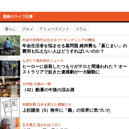
最新のライフ記事
暮らし
グルメ
アミューズメント
コラム
年金不安時代を生きるワーキングシニアの懊悩
年金生活者を悩ませる墓問題 維持費も「墓じまい」の
費用も払えない人はどうすればいいのか？
もぎたて海外仰天ニュース
ヒーローに仮装したつもりがテロと間違われた？ オー
ストラリアで起きた逮捕劇が一大騒動に
大竹聡 大酒の一滴
（42）酷暑の午後の涼み酒
本郷史観 日本を変えた傑物たち
上杉謙信（5）晩年に「義」の世界に気づいた
五木寛之 流されゆく日々