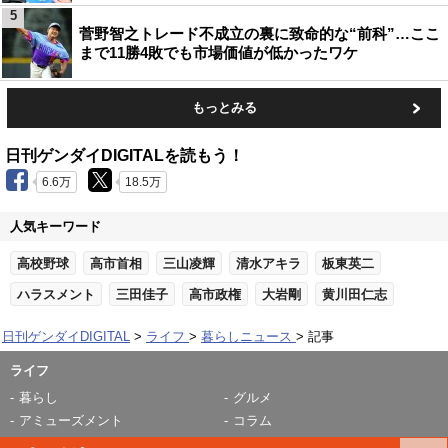
5
菅野智之トレード不成立の裏に致命的な“前科”…ここ
まで11勝4敗でも市場価値が低かったワケ
もっとみる
日刊ゲンダイDIGITALを読もう！
6.6万
18.5万
人気キーワード
高校野球
高市首相
三山凌輝
清水アキラ
板東英二
ハラスメント
三田佳子
高市政権
大岩剛
黄川田仁志
日刊ゲンダイDIGITAL
ライフ
暮らしニュース
記事
ライフ
暮らし
グルメ
アミューズメント
コラム