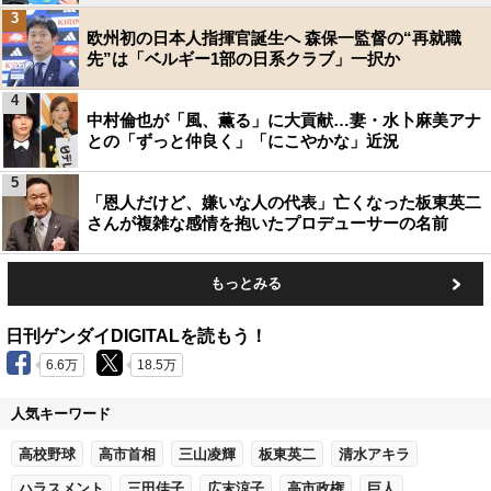
3
欧州初の日本人指揮官誕生へ 森保一監督の“再就職
先”は「ベルギー1部の日系クラブ」一択か
4
中村倫也が「風、薫る」に大貢献…妻・水卜麻美アナ
との「ずっと仲良く」「にこやかな」近況
5
「恩人だけど、嫌いな人の代表」亡くなった板東英二
さんが複雑な感情を抱いたプロデューサーの名前
もっとみる
日刊ゲンダイDIGITALを読もう！
6.6万
18.5万
人気キーワード
高校野球
高市首相
三山凌輝
板東英二
清水アキラ
ハラスメント
三田佳子
広末涼子
高市政権
巨人