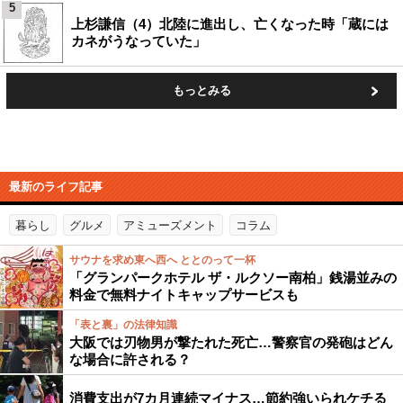
5
上杉謙信（4）北陸に進出し、亡くなった時「蔵には
カネがうなっていた」
もっとみる
最新のライフ記事
暮らし
グルメ
アミューズメント
コラム
サウナを求め東へ西へ ととのって一杯
「グランパークホテル ザ・ルクソー南柏」銭湯並みの
料金で無料ナイトキャップサービスも
「表と裏」の法律知識
大阪では刃物男が撃たれた死亡…警察官の発砲はどん
な場合に許される？
消費支出が7カ月連続マイナス…節約強いられケチる