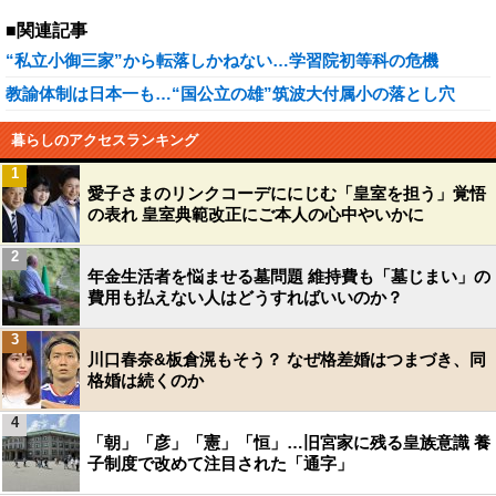
■関連記事
“私立小御三家”から転落しかねない…学習院初等科の危機
教諭体制は日本一も…“国公立の雄”筑波大付属小の落とし穴
暮らしのアクセスランキング
1
愛子さまのリンクコーデににじむ「皇室を担う」覚悟
の表れ 皇室典範改正にご本人の心中やいかに
2
年金生活者を悩ませる墓問題 維持費も「墓じまい」の
費用も払えない人はどうすればいいのか？
3
川口春奈&板倉滉もそう？ なぜ格差婚はつまづき、同
格婚は続くのか
4
「朝」「彦」「憲」「恒」…旧宮家に残る皇族意識 養
子制度で改めて注目された「通字」