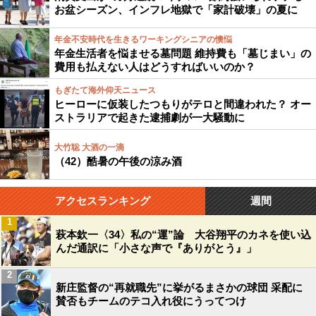
お盆シーズン、インフレ地獄で「家計破壊」の夏に
年金不安時代を生きるワーキングシニアの懊悩
年金生活者を悩ませる墓問題 維持費も「墓じまい」の
費用も払えない人はどうすればいいのか？
もぎたて海外仰天ニュース
ヒーローに仮装したつもりがテロと間違われた？ オー
ストラリアで起きた逮捕劇が一大騒動に
大竹聡 大酒の一滴
（42）酷暑の午後の涼み酒
アクセスランキング
週間
1
萩本欽一〈34〉私の“運”論 大谷翔平のカネを使い込
んだ通訳に「小さな声で『ありがとう』」
2
新庄監督の“再就職先”に挙がるまさかの球団 采配に
賛否もチームのテコ入れ役にうってつけ