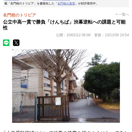
載「名門校のトリビア」を書籍化した「
名門校の真実
」が好評発売中。
> 一覧へ
名門校のトリビア
公立中高一貫で勝負「けんちば」渋幕逆転への課題と可能
性
公開：
20/02/12 06:00
更新：
23/12/30 10:54