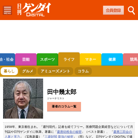
治・社会
芸能
スポーツ
ライフ
マネー
健康
競馬
ボートレース
競輪
オートレース
暮らし
グルメ
アミューズメント
コラム
田中幾太郎
ジャーナリスト
著者のコラム一覧
1958年、東京都生まれ。「週刊現代」記者を経てフリー。医療問題企業経営などにつ いて月
刊誌や日刊ゲンダイに執筆。著書に「
慶應幼稚舎の秘密
」（ベスト新書）、 「
慶應三田会の
人脈と実力
」（宝島新書）「
三菱財閥 最強の秘密
」（同）など。 日刊ゲンダイDIGITALで連