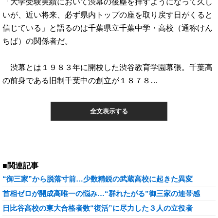
「大学受験実績において渋幕の後塵を拝すようになって久し
いが、近い将来、必ず県内トップの座を取り戻す日がくると
信じている」と語るのは千葉県立千葉中学・高校（通称けん
ちば）の関係者だ。
渋幕とは１９８３年に開校した渋谷教育学園幕張。千葉高
の前身である旧制千葉中の創立が１８７８…
全文表示する
■関連記事
“御三家”から脱落寸前…少数精鋭の武蔵高校に起きた異変
首相ゼロが開成高唯一の悩み…“群れたがる”御三家の連帯感
日比谷高校の東大合格者数“復活”に尽力した３人の立役者