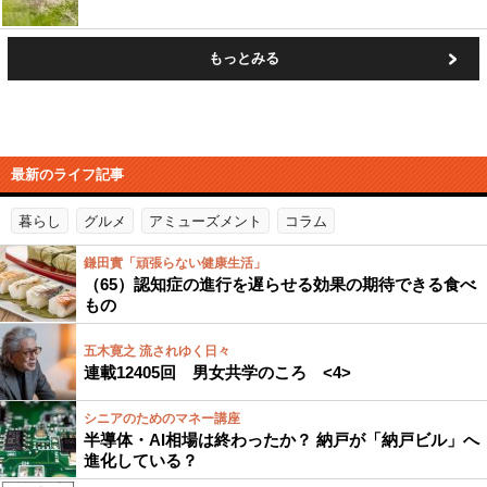
もっとみる
最新のライフ記事
暮らし
グルメ
アミューズメント
コラム
鎌田實「頑張らない健康生活」
（65）認知症の進行を遅らせる効果の期待できる食べ
もの
五木寛之 流されゆく日々
連載12405回 男女共学のころ <4>
シニアのためのマネー講座
半導体・AI相場は終わったか？ 納戸が「納戸ビル」へ
進化している？