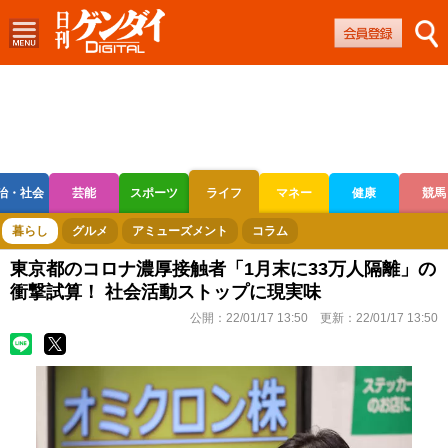
治・社会
芸能
スポーツ
ライフ
マネー
健康
競馬
ボートレース
競輪
オートレース
暮らし
グルメ
アミューズメント
コラム
東京都のコロナ濃厚接触者「1月末に33万人隔離」の
衝撃試算！ 社会活動ストップに現実味
公開：
22/01/17 13:50
更新：
22/01/17 13:50