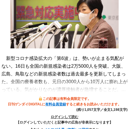
新型コロナ感染拡大の「第6波」は、勢いが止まる気配が
ない。16日も全国の新規感染者は2万5000人を突破。大阪、
広島、鳥取などの新規感染者数は過去最多を更新してしまっ
た。全国の療養者数も、元日の3000人から10万人に膨れ上が
っている。気がかりなのが濃厚接触者が急増することだ。…
この記事は有料会員限定です。
日刊ゲンダイDIGITALに
有料会員登録
すると続きをお読みいただけます。
(残り1,057文字／全文1,198文字)
ログインして読む
【ログインしていただくと記事中の広告が非表示になります】