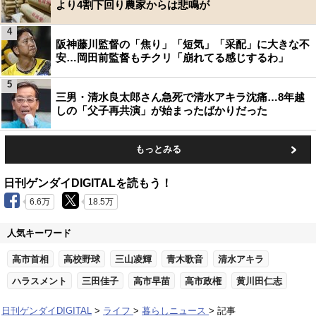
より4割下回り農家からは悲鳴が
4
阪神藤川監督の「焦り」「短気」「采配」に大きな不
安…岡田前監督もチクリ「崩れてる感じするわ」
5
三男・清水良太郎さん急死で清水アキラ沈痛…8年越
しの「父子再共演」が始まったばかりだった
もっとみる
日刊ゲンダイDIGITALを読もう！
6.6万
18.5万
人気キーワード
高市首相
高校野球
三山凌輝
青木歌音
清水アキラ
ハラスメント
三田佳子
高市早苗
高市政権
黄川田仁志
日刊ゲンダイDIGITAL
ライフ
暮らしニュース
記事