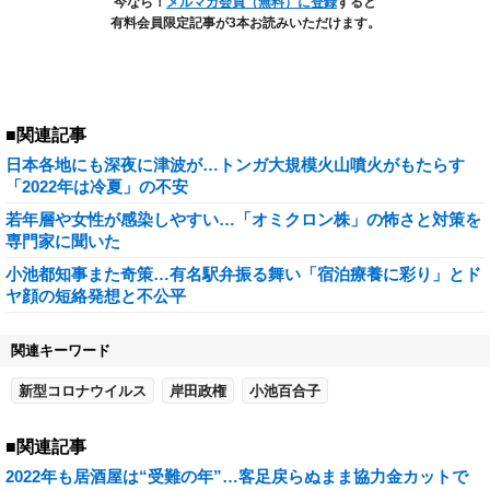
今なら！
メルマガ会員（無料）に登録
すると
有料会員限定記事が3本お読みいただけます。
■関連記事
日本各地にも深夜に津波が…トンガ大規模火山噴火がもたらす
「2022年は冷夏」の不安
若年層や女性が感染しやすい…「オミクロン株」の怖さと対策を
専門家に聞いた
小池都知事また奇策…有名駅弁振る舞い「宿泊療養に彩り」とド
ヤ顔の短絡発想と不公平
関連キーワード
新型コロナウイルス
岸田政権
小池百合子
■関連記事
2022年も居酒屋は“受難の年”…客足戻らぬまま協力金カットで