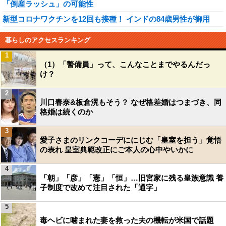
「倒産ラッシュ」の可能性
新型コロナワクチンを12回も接種！ インドの84歳男性が御用
暮らしのアクセスランキング
1
（1）「警備員」って、こんなことまでやるんだっ
け？
2
川口春奈&板倉滉もそう？ なぜ格差婚はつまづき、同
格婚は続くのか
3
愛子さまのリンクコーデににじむ「皇室を担う」覚悟
の表れ 皇室典範改正にご本人の心中やいかに
4
「朝」「彦」「憲」「恒」…旧宮家に残る皇族意識 養
子制度で改めて注目された「通字」
5
毒ヘビに噛まれた妻を救った夫の機転が米国で話題