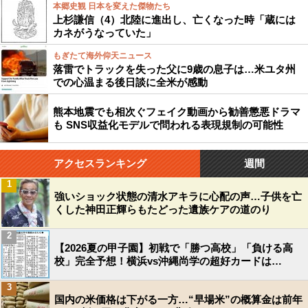
本郷史観 日本を変えた傑物たち
上杉謙信（4）北陸に進出し、亡くなった時「蔵には
カネがうなっていた」
もぎたて海外仰天ニュース
落雷でトラックを失った父に9歳の息子は…米ユタ州
での心温まる後日談に全米が感動
熊本地震でも相次ぐフェイク動画から勧善懲悪ドラマ
も SNS収益化モデルで問われる表現規制の可能性
アクセスランキング
週間
1
強いショック状態の清水アキラに心配の声…子供を亡
くした神田正輝らもたどった遺族ケアの道のり
2
【2026夏の甲子園】初戦で「勝つ高校」「負ける高
校」完全予想！横浜vs沖縄尚学の超好カードは…
3
国内の米価格は下がる一方…“早場米”の概算金は前年