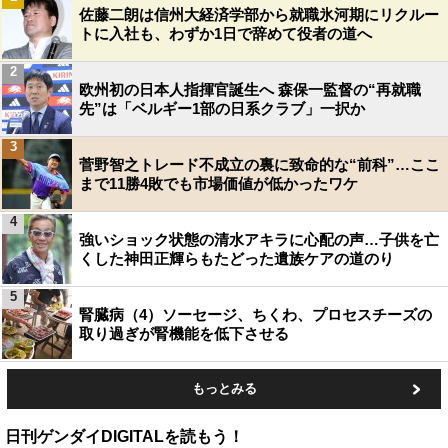
佐藤二朗は信州大経済学部から就職氷河期にリクルー
トに入社も、わずか1日で辞めて役者の道へ
2
欧州初の日本人指揮官誕生へ 森保一監督の“再就職
先”は「ベルギー1部の日系クラブ」一択か
3
菅野智之トレード不成立の裏に致命的な“前科”…ここ
まで11勝4敗でも市場価値が低かったワケ
4
強いショック状態の清水アキラに心配の声…子供を亡
くした神田正輝らもたどった遺族ケアの道のり
5
腎臓病（4）ソーセージ、ちくわ、プロセスチーズの
取り過ぎが腎機能を低下させる
もっとみる
日刊ゲンダイDIGITALを読もう！