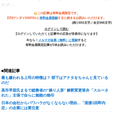
ればい…
この記事は有料会員限定です。
日刊ゲンダイDIGITALに
有料会員登録
すると続きをお読みいただけます。
(残り855文字／全文996文字)
ログインして読む
【ログインしていただくと記事中の広告が非表示になります】
今なら！
メルマガ会員（無料）に登録
すると
有料会員限定記事が3本お読みいただけます。
■関連記事
最も嫌われる上司の特徴は？ 部下はアナタをちゃんと見ている
のだ
高市早苗氏まるで総務省の“操り人形” 解釈変更答弁「スルーさ
れた」主張で自らに無能の烙印
日本の会社からパワハラがなくならない理由…「面接1回即内
定」の企業には要注意