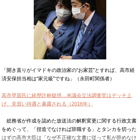
「開き直りがイマドキの政治家の“お家芸”とすれば、高市経
済安保担当相は“家元級”ですね」（永田町関係者）
高市早苗氏に経歴詐称疑惑…米議会立法調査官はデッチ上
げ、見習い待遇と暴露される（2016年）
総務省が作成を認めた放送法の解釈変更に関する行政文書
をめぐって、「捏造でなければ辞職する」とタンカを切った
はずの高市大臣は「なぜ不正確な文書に従って私が辞めなけ