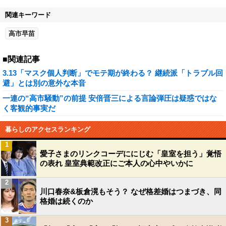
関連キーワード
高市早苗
■関連記事
3.13「マスク個人判断」でモテ期が終わる？ 継続派「トラブル回
避」とは別の意外な本音
一連の“高市騒動”の前提 安倍晋三による言論弾圧は疑惑ではな
く客観的事実だ
暮らしのアクセスランキング
1
愛子さまのリンクコーデににじむ「皇室を担う」覚悟
の表れ 皇室典範改正にご本人の心中やいかに
2
川口春奈&板倉滉もそう？ なぜ格差婚はつまづき、同
格婚は続くのか
3