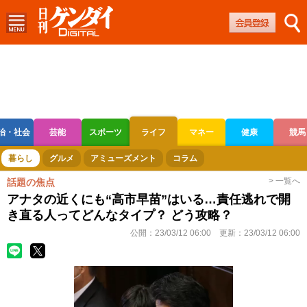
治・社会
芸能
スポーツ
ライフ
マネー
健康
競馬
ボートレース
競輪
オートレース
暮らし
グルメ
アミューズメント
コラム
> 一覧へ
話題の焦点
アナタの近くにも“高市早苗”はいる…責任逃れで開
き直る人ってどんなタイプ？ どう攻略？
公開：
23/03/12 06:00
更新：
23/03/12 06:00