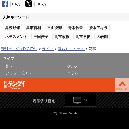
6.6万
18.5万
人気キーワード
高校野球
高市首相
三山凌輝
青木歌音
清水アキラ
ハラスメント
三田佳子
高市政権
高市早苗
大岩剛
日刊ゲンダイDIGITAL
ライフ
暮らしニュース
記事
ライフ
暮らし
グルメ
アミューズメント
コラム
表示切り替え
（C）Nikkan Gendai