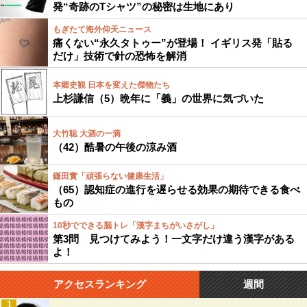
発“奇跡のTシャツ”の秘密は生地にあり
もぎたて海外仰天ニュース
痛くない“永久タトゥー”が登場！ イギリス発「貼る
だけ」技術で針の恐怖を解消
本郷史観 日本を変えた傑物たち
上杉謙信（5）晩年に「義」の世界に気づいた
大竹聡 大酒の一滴
（42）酷暑の午後の涼み酒
鎌田實「頑張らない健康生活」
（65）認知症の進行を遅らせる効果の期待できる食べ
もの
10秒でできる脳トレ「漢字まちがいさがし」
第3問 見つけてみよう！一文字だけ違う漢字がある
よ！
アクセスランキング
週間
1