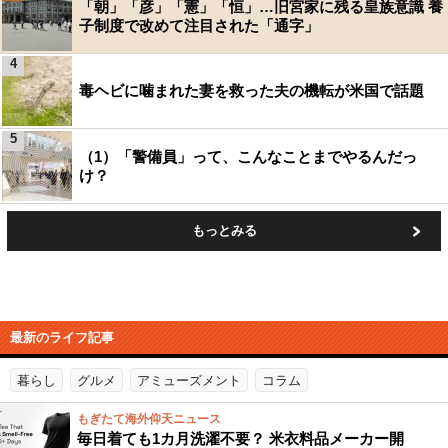
「朝」「彦」「憲」「恒」…旧宮家に残る皇族意識 養
子制度で改めて注目された「通字」
4
毒ヘビに噛まれた妻を救った夫の機転が米国で話題
5
（1）「警備員」って、こんなことまでやるんだっ
け？
もっとみる
最新のライフ記事
暮らし
グルメ
アミューズメント
コラム
もぎたて海外仰天ニュース
毎日着ても1カ月洗濯不要？ 米衣料品メーカー開