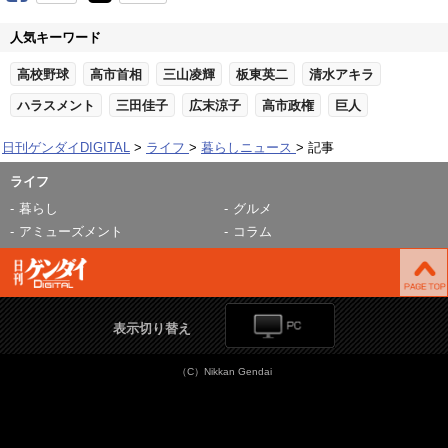
人気キーワード
高校野球
高市首相
三山凌輝
板東英二
清水アキラ
ハラスメント
三田佳子
広末涼子
高市政権
巨人
日刊ゲンダイDIGITAL
ライフ
暮らしニュース
記事
ライフ
暮らし
グルメ
アミューズメント
コラム
表示切り替え
（C）Nikkan Gendai