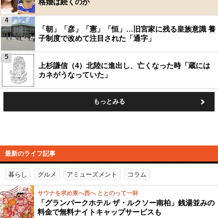
格婚は続くのか
4
「朝」「彦」「憲」「恒」…旧宮家に残る皇族意識 養
子制度で改めて注目された「通字」
5
上杉謙信（4）北陸に進出し、亡くなった時「蔵には
カネがうなっていた」
もっとみる
最新のライフ記事
暮らし
グルメ
アミューズメント
コラム
サウナを求め東へ西へ ととのって一杯
「グランパークホテル ザ・ルクソー南柏」銭湯並みの
料金で無料ナイトキャップサービスも