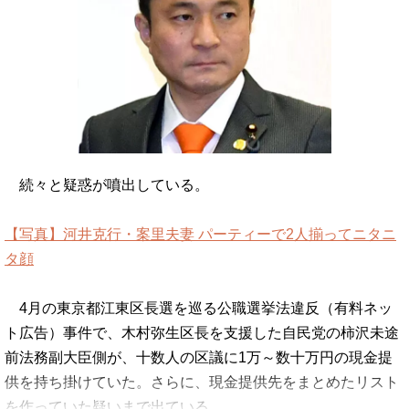
続々と疑惑が噴出している。
【写真】河井克行・案里夫妻 パーティーで2人揃ってニタニ
タ顔
4月の東京都江東区長選を巡る公職選挙法違反（有料ネッ
ト広告）事件で、木村弥生区長を支援した自民党の柿沢未途
前法務副大臣側が、十数人の区議に1万～数十万円の現金提
供を持ち掛けていた。さらに、現金提供先をまとめたリスト
を作っていた疑いまで出ている…