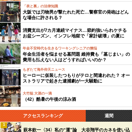
「表と裏」の法律知識
大阪では刃物男が撃たれた死亡…警察官の発砲はどん
な場合に許される？
消費支出が7カ月連続マイナス…節約強いられケチる
お盆シーズン、インフレ地獄で「家計破壊」の夏に
年金不安時代を生きるワーキングシニアの懊悩
年金生活者を悩ませる墓問題 維持費も「墓じまい」の
費用も払えない人はどうすればいいのか？
もぎたて海外仰天ニュース
ヒーローに仮装したつもりがテロと間違われた？ オー
ストラリアで起きた逮捕劇が一大騒動に
大竹聡 大酒の一滴
（42）酷暑の午後の涼み酒
アクセスランキング
週間
1
萩本欽一〈34〉私の“運”論 大谷翔平のカネを使い込