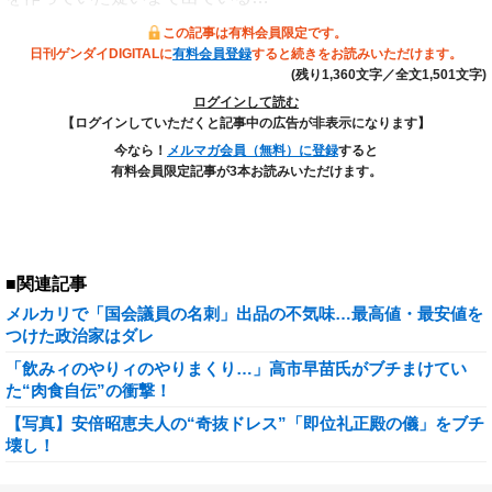
この記事は有料会員限定です。
日刊ゲンダイDIGITALに
有料会員登録
すると続きをお読みいただけます。
(残り1,360文字／全文1,501文字)
ログインして読む
【ログインしていただくと記事中の広告が非表示になります】
今なら！
メルマガ会員（無料）に登録
すると
有料会員限定記事が3本お読みいただけます。
■関連記事
メルカリで「国会議員の名刺」出品の不気味…最高値・最安値を
つけた政治家はダレ
「飲みィのやりィのやりまくり…」高市早苗氏がブチまけてい
た“肉食自伝”の衝撃！
【写真】安倍昭恵夫人の“奇抜ドレス”「即位礼正殿の儀」をブチ
壊し！