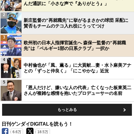
んだ通訳に「小さな声で『ありがとう』」
2
新庄監督の“再就職先”に挙がるまさかの球団 采配に
賛否もチームのテコ入れ役にうってつけ
3
欧州初の日本人指揮官誕生へ 森保一監督の“再就職
先”は「ベルギー1部の日系クラブ」一択か
4
中村倫也が「風、薫る」に大貢献…妻・水卜麻美アナ
との「ずっと仲良く」「にこやかな」近況
5
「恩人だけど、嫌いな人の代表」亡くなった板東英二
さんが複雑な感情を抱いたプロデューサーの名前
もっとみる
日刊ゲンダイDIGITALを読もう！
6.6万
18.5万