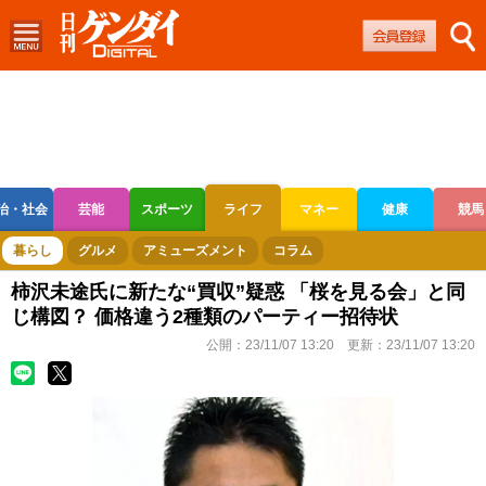
治・社会
芸能
スポーツ
ライフ
マネー
健康
競馬
ボートレース
競輪
オートレース
暮らし
グルメ
アミューズメント
コラム
柿沢未途氏に新たな“買収”疑惑 「桜を見る会」と同
じ構図？ 価格違う2種類のパーティー招待状
公開：
23/11/07 13:20
更新：
23/11/07 13:20