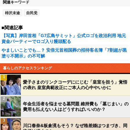
関連キーワード
柿沢未途
自民党
■関連記事
【写真】岸田首相「G7広島サミット」公式ロゴを政治利用 地元
資金パーティーでロゴ入り饅頭配る
やましいことでも…？ 安倍元首相国葬の招待客名簿「7割超が黒
塗り不開示」の不可解
暮らしのアクセスランキング
1
愛子さまのリンクコーデににじむ「皇室を担う」覚悟
の表れ 皇室典範改正にご本人の心中やいかに
2
年金生活者を悩ませる墓問題 維持費も「墓じまい」の
費用も払えない人はどうすればいいのか？
3
川口春奈&板倉滉もそう？ なぜ格差婚はつまづき、同