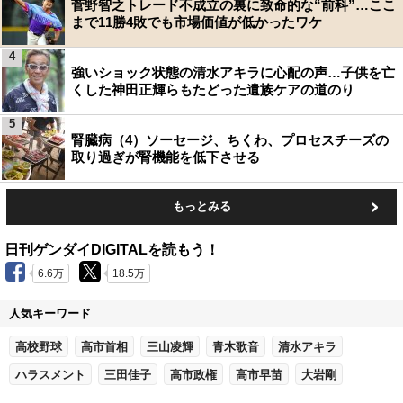
菅野智之トレード不成立の裏に致命的な“前科”…ここ
まで11勝4敗でも市場価値が低かったワケ
4
強いショック状態の清水アキラに心配の声…子供を亡
くした神田正輝らもたどった遺族ケアの道のり
5
腎臓病（4）ソーセージ、ちくわ、プロセスチーズの
取り過ぎが腎機能を低下させる
もっとみる
日刊ゲンダイDIGITALを読もう！
6.6万
18.5万
人気キーワード
高校野球
高市首相
三山凌輝
青木歌音
清水アキラ
ハラスメント
三田佳子
高市政権
高市早苗
大岩剛