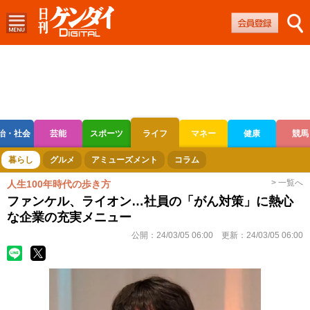
治・社会
芸能
スポーツ
ライフ
マネー
健康
競馬
ボートレース
競輪
オートレース
暮らし
グルメ
アミューズメント
コラム
> 一覧へ
人生100年時代の歩き方
ファンケル、ライオン…社員の「がん対策」に熱心
な企業の充実メニュー
公開：
24/03/05 06:00
更新：
24/03/05 06:00