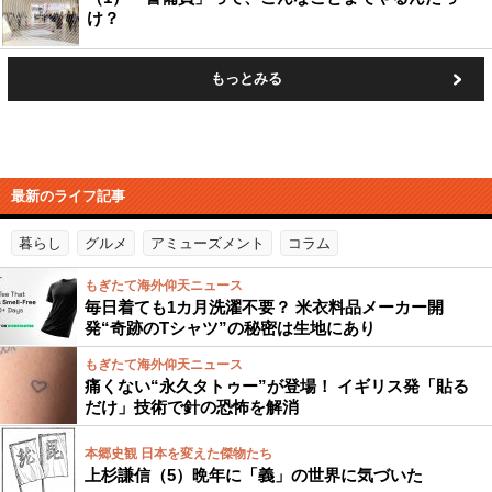
け？
もっとみる
最新のライフ記事
暮らし
グルメ
アミューズメント
コラム
もぎたて海外仰天ニュース
毎日着ても1カ月洗濯不要？ 米衣料品メーカー開
発“奇跡のTシャツ”の秘密は生地にあり
もぎたて海外仰天ニュース
痛くない“永久タトゥー”が登場！ イギリス発「貼る
だけ」技術で針の恐怖を解消
本郷史観 日本を変えた傑物たち
上杉謙信（5）晩年に「義」の世界に気づいた