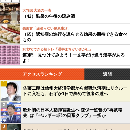
大竹聡 大酒の一滴
（42）酷暑の午後の涼み酒
鎌田實「頑張らない健康生活」
（65）認知症の進行を遅らせる効果の期待できる食べ
もの
10秒でできる脳トレ「漢字まちがいさがし」
第3問 見つけてみよう！一文字だけ違う漢字がある
よ！
アクセスランキング
週間
1
佐藤二朗は信州大経済学部から就職氷河期にリクルー
トに入社も、わずか1日で辞めて役者の道へ
2
欧州初の日本人指揮官誕生へ 森保一監督の“再就職
先”は「ベルギー1部の日系クラブ」一択か
3