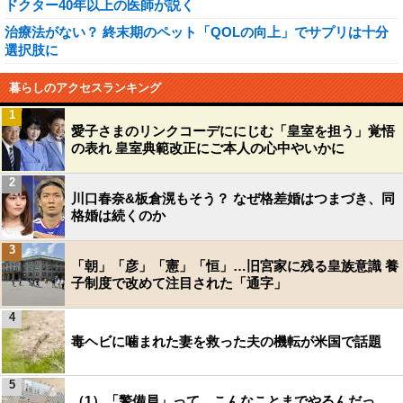
ドクター40年以上の医師が説く
治療法がない？ 終末期のペット「QOLの向上」でサプリは十分
選択肢に
暮らしのアクセスランキング
1
愛子さまのリンクコーデににじむ「皇室を担う」覚悟
の表れ 皇室典範改正にご本人の心中やいかに
2
川口春奈&板倉滉もそう？ なぜ格差婚はつまづき、同
格婚は続くのか
3
「朝」「彦」「憲」「恒」…旧宮家に残る皇族意識 養
子制度で改めて注目された「通字」
4
毒ヘビに噛まれた妻を救った夫の機転が米国で話題
5
（1）「警備員」って、こんなことまでやるんだっ