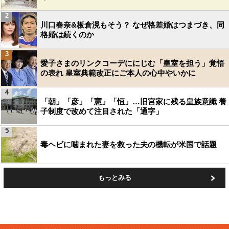
2
川口春奈&板倉滉もそう？ なぜ格差婚はつまづき、同
格婚は続くのか
3
愛子さまのリンクコーデににじむ「皇室を担う」覚悟
の表れ 皇室典範改正にご本人の心中やいかに
4
「朝」「彦」「憲」「恒」…旧宮家に残る皇族意識 養
子制度で改めて注目された「通字」
5
毒ヘビに噛まれた妻を救った夫の機転が米国で話題
もっとみる