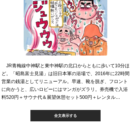
JR青梅線中神駅と東中神駅の北口からともに歩いて10分ほ
ど。「昭島富士見湯」は旧日本軍の浴場で、2016年に22時間
営業の銭湯としてリニューアル。早速、靴を脱ぎ、フロント
に向かうと、広いロビーにはマンガがズラリ。券売機で入浴
料520円＋サウナ代＆展望休憩セット500円＋レンタル…
全文表示する