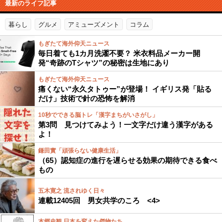
最新のライフ記事
暮らし
グルメ
アミューズメント
コラム
もぎたて海外仰天ニュース
毎日着ても1カ月洗濯不要？ 米衣料品メーカー開
発“奇跡のTシャツ”の秘密は生地にあり
もぎたて海外仰天ニュース
痛くない“永久タトゥー”が登場！ イギリス発「貼る
だけ」技術で針の恐怖を解消
10秒でできる脳トレ「漢字まちがいさがし」
第3問 見つけてみよう！一文字だけ違う漢字がある
よ！
鎌田實「頑張らない健康生活」
（65）認知症の進行を遅らせる効果の期待できる食べ
もの
五木寛之 流されゆく日々
連載12405回 男女共学のころ <4>
本郷史観 日本を変えた傑物たち