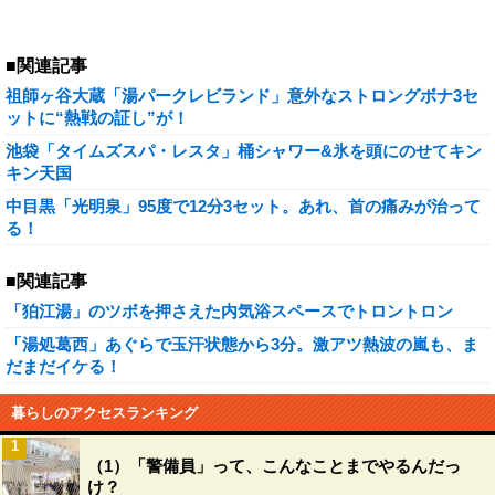
■関連記事
祖師ヶ谷大蔵「湯パークレビランド」意外なストロングボナ3セ
ットに“熱戦の証し”が！
池袋「タイムズスパ・レスタ」桶シャワー&氷を頭にのせてキン
キン天国
中目黒「光明泉」95度で12分3セット。あれ、首の痛みが治って
る！
■関連記事
「狛江湯」のツボを押さえた内気浴スペースでトロントロン
「湯処葛西」あぐらで玉汗状態から3分。激アツ熱波の嵐も、ま
だまだイケる！
暮らしのアクセスランキング
1
（1）「警備員」って、こんなことまでやるんだっ
け？