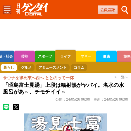
治・社会
芸能
スポーツ
ライフ
マネー
健康
競馬
ボートレース
競輪
オートレース
暮らし
グルメ
アミューズメント
コラム
> 一覧へ
サウナを求め東へ西へ ととのって一杯
「昭島富士見湯」上段は輻射熱がヤバイ。名水の水
風呂があ～、チモチイイ～
公開：
24/05/26 06:00
更新：
24/05/26 06:00