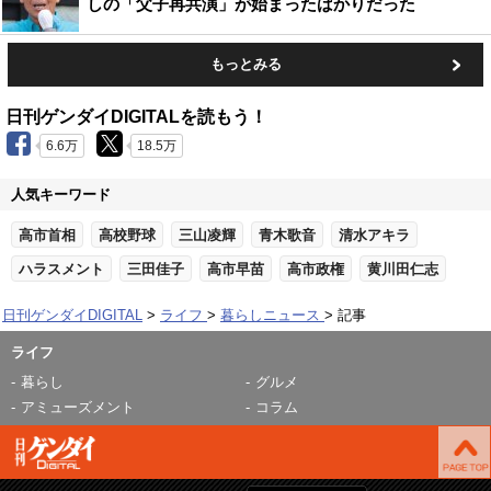
しの「父子再共演」が始まったばかりだった
もっとみる
日刊ゲンダイDIGITALを読もう！
6.6万
18.5万
人気キーワード
高市首相
高校野球
三山凌輝
青木歌音
清水アキラ
ハラスメント
三田佳子
高市早苗
高市政権
黄川田仁志
日刊ゲンダイDIGITAL
ライフ
暮らしニュース
記事
ライフ
暮らし
グルメ
アミューズメント
コラム