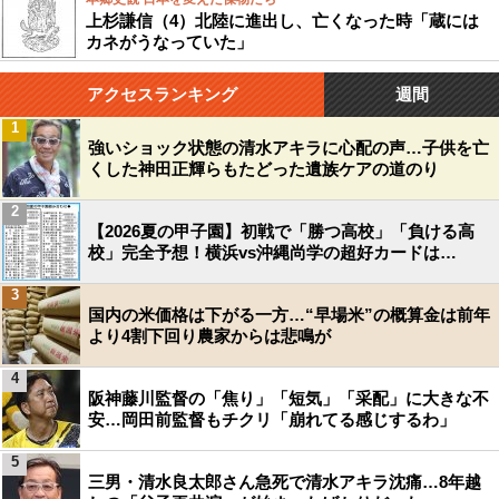
上杉謙信（4）北陸に進出し、亡くなった時「蔵には
カネがうなっていた」
アクセスランキング
週間
1
強いショック状態の清水アキラに心配の声…子供を亡
くした神田正輝らもたどった遺族ケアの道のり
2
【2026夏の甲子園】初戦で「勝つ高校」「負ける高
校」完全予想！横浜vs沖縄尚学の超好カードは…
3
国内の米価格は下がる一方…“早場米”の概算金は前年
より4割下回り農家からは悲鳴が
4
阪神藤川監督の「焦り」「短気」「采配」に大きな不
安…岡田前監督もチクリ「崩れてる感じするわ」
5
三男・清水良太郎さん急死で清水アキラ沈痛…8年越