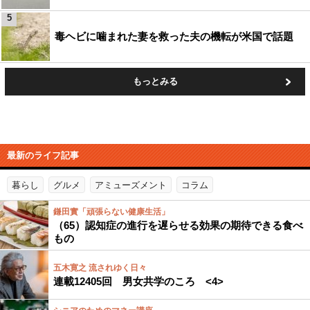
5
毒ヘビに噛まれた妻を救った夫の機転が米国で話題
もっとみる
最新のライフ記事
暮らし
グルメ
アミューズメント
コラム
鎌田實「頑張らない健康生活」
（65）認知症の進行を遅らせる効果の期待できる食べ
もの
五木寛之 流されゆく日々
連載12405回 男女共学のころ <4>