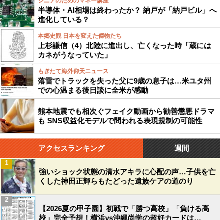
シニアのためのマネー講座
半導体・AI相場は終わったか？ 納戸が「納戸ビル」へ
進化している？
本郷史観 日本を変えた傑物たち
上杉謙信（4）北陸に進出し、亡くなった時「蔵には
カネがうなっていた」
もぎたて海外仰天ニュース
落雷でトラックを失った父に9歳の息子は…米ユタ州
での心温まる後日談に全米が感動
熊本地震でも相次ぐフェイク動画から勧善懲悪ドラマ
も SNS収益化モデルで問われる表現規制の可能性
アクセスランキング
週間
1
強いショック状態の清水アキラに心配の声…子供を亡
くした神田正輝らもたどった遺族ケアの道のり
2
【2026夏の甲子園】初戦で「勝つ高校」「負ける高
校」完全予想！横浜vs沖縄尚学の超好カードは…