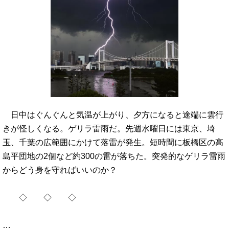
日中はぐんぐんと気温が上がり、夕方になると途端に雲行
きが怪しくなる。ゲリラ雷雨だ。先週水曜日には東京、埼
玉、千葉の広範囲にかけて落雷が発生。短時間に板橋区の高
島平団地の2個など約300の雷が落ちた。突発的なゲリラ雷雨
からどう身を守ればいいのか？
◇ ◇ ◇
…