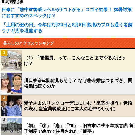
■関連記事
日傘に「熱中症警戒レベルが1つ下がる」スゴイ効果！ 猛暑対策
におすすめのスペックは？
「土用の丑の日」今年は7月24日と8月5日 飲食のプロも通う老舗
ウナギ店を堪能する
暮らしのアクセスランキング
1
（1）「警備員」って、こんなことまでやるんだっ
け？
2
川口春奈&板倉滉もそう？ なぜ格差婚はつまづき、同
格婚は続くのか
3
愛子さまのリンクコーデににじむ「皇室を担う」覚悟
の表れ 皇室典範改正にご本人の心中やいかに
4
「朝」「彦」「憲」「恒」…旧宮家に残る皇族意識 養
子制度で改めて注目された「通字」