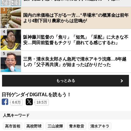
3
国内の米価格は下がる一方…“早場米”の概算金は前年
より4割下回り農家からは悲鳴が
4
阪神藤川監督の「焦り」「短気」「采配」に大きな不
安…岡田前監督もチクリ「崩れてる感じするわ」
5
三男・清水良太郎さん急死で清水アキラ沈痛…8年越
しの「父子再共演」が始まったばかりだった
もっとみる
日刊ゲンダイDIGITALを読もう！
6.6万
18.5万
人気キーワード
高市首相
高校野球
三山凌輝
青木歌音
清水アキラ