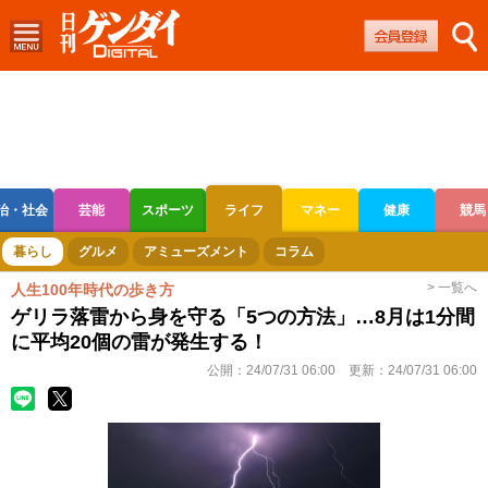
治・社会
芸能
スポーツ
ライフ
マネー
健康
競馬
ボートレース
競輪
オートレース
暮らし
グルメ
アミューズメント
コラム
> 一覧へ
人生100年時代の歩き方
ゲリラ落雷から身を守る「5つの方法」…8月は1分間
に平均20個の雷が発生する！
公開：
24/07/31 06:00
更新：
24/07/31 06:00