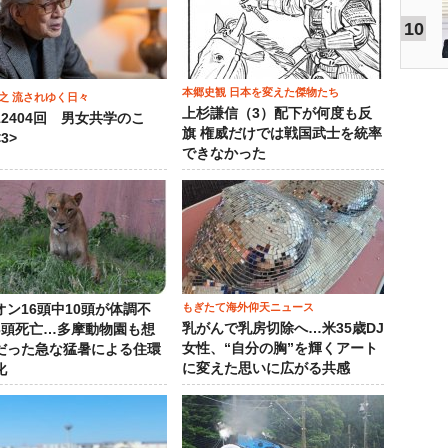
10
本郷史観 日本を変えた傑物たち
之 流されゆく日々
上杉謙信（3）配下が何度も反
12404回 男女共学のこ
旗 権威だけでは戦国武士を統率
3>
できなかった
もぎたて海外仰天ニュース
オン16頭中10頭が体調不
乳がんで乳房切除へ…米35歳DJ
3頭死亡…多摩動物園も想
女性、“自分の胸”を輝くアート
だった急な猛暑による住環
に変えた思いに広がる共感
化