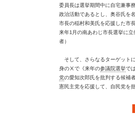
委員長は選挙期間中に自宅兼事
政治活動であるとし、奥谷氏を
市長の稲村和美氏を応援した市
来年1月の南あわじ市長選挙に立
者）
そして、さらなるターゲットに
身のⅩで《来年の
参議院選挙
で
党
の愛知次郎氏を批判する候補
憲民主党を応援して、自民党を