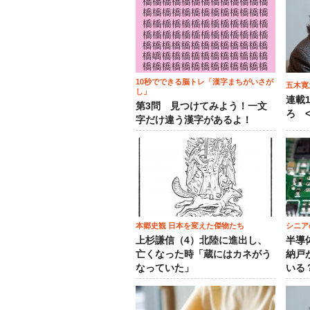
10秒でできる脳トレ「漢字まちがいさが
五木寛
し」
連載
第3問 見つけてみよう！一文
ろ <
字だけ違う漢字があるよ！
本郷史観 日本を変えた傑物たち
シニア
上杉謙信（4）北陸に進出し、
半導
亡くなった時「蔵にはカネがう
納戸
なっていた」
いる