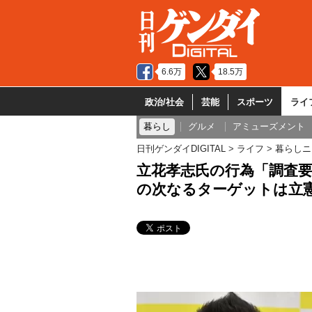
6.6万
18.5万
政治/社会
芸能
スポーツ
ライ
暮らし
グルメ
アミューズメント
日刊ゲンダイDIGITAL
ライフ
暮らしニ
立花孝志氏の行為「調査要
の次なるターゲットは立