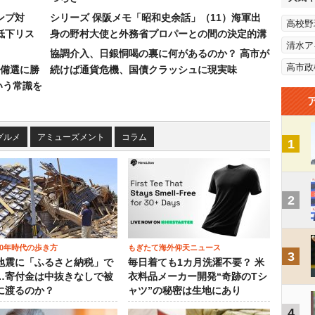
ンプ対
シリーズ 保阪メモ「昭和史余話」（11）海軍出
高校野
低下リス
身の野村大使と外務省プロパーとの間の決定的溝
清水ア
協調介入、日銀恫喝の裏に何があるのか？ 高市が
高市政
備選に勝
続けば通貨危機、国債クラッシュに現実味
いう常識を
グルメ
アミューズメント
コラム
1
2
00年時代の歩き方
もぎたて海外仰天ニュース
3
地震に「ふるさと納税」で
毎日着ても1カ月洗濯不要？ 米
…寄付金は中抜きなしで被
衣料品メーカー開発“奇跡のTシ
に渡るのか？
ャツ”の秘密は生地にあり
4