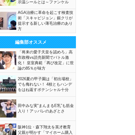
示温シールとは～ファンケル
AGA治療に革命を起こす検査技
術「スキャビジョン」銀クリが
提示する新しい薄毛治療のあり
方
編集部オススメ
「将来の愛子天皇を認めろ」高
市政権vs読売新聞でバトル激
化！ 皇室典範「再び改定」に世
論の85％が味方
2026夏の甲子園は「初出場校」
でも侮れない！ 4校ともハンデ
をはね返すポテンシャル十分
田中みな実“まんまるE乳”も筋金
入り！アッパレのあざとさ
阪神1位・森下翔太を英才教育
父親が明かす「マイホーム購入