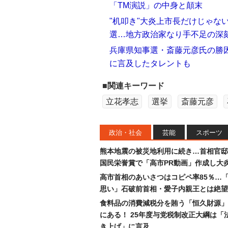
「TM演説」の中身と顛末
"机叩き"大炎上市長だけじゃな
選…地方政治家なり手不足の深
兵庫県知事選・斎藤元彦氏の勝因
に言及したタレントも
■関連キーワード
立花孝志
選挙
斎藤元彦
政治・社会
芸能
スポーツ
熊本地震の被災地利用に続き…首相官邸
国民栄誉賞で「高市PR動画」作成し大
高市首相のあいさつはコピペ率85％…
思い」石破前首相・愛子内親王とは絶望
食料品の消費減税分を賄う「恒久財源」
にある！ 25年度与党税制改正大綱は「
き上げ」に言及