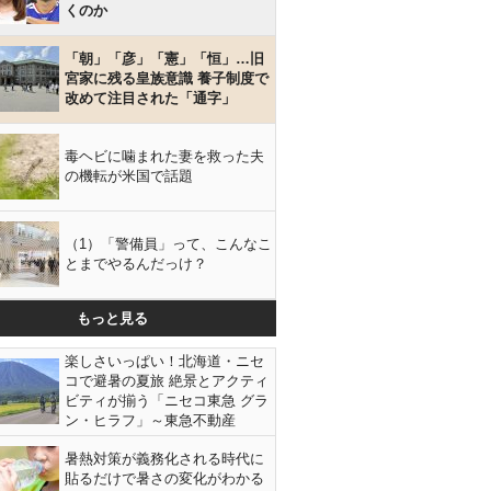
くのか
「朝」「彦」「憲」「恒」…旧
宮家に残る皇族意識 養子制度で
改めて注目された「通字」
毒ヘビに噛まれた妻を救った夫
の機転が米国で話題
（1）「警備員」って、こんなこ
とまでやるんだっけ？
もっと見る
楽しさいっぱい！北海道・ニセ
コで避暑の夏旅 絶景とアクティ
ビティが揃う「ニセコ東急 グラ
ン・ヒラフ」～東急不動産
暑熱対策が義務化される時代に
貼るだけで暑さの変化がわかる