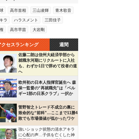
球
高市首相
三山凌輝
青木歌音
キラ
ハラスメント
三田佳子
権
高市早苗
大岩剛
アクセスランキング
週間
佐藤二朗は信州大経済学部から
就職氷河期にリクルートに入社
も、わずか1日で辞めて役者の道
へ
欧州初の日本人指揮官誕生へ 森
保一監督の“再就職先”は「ベル
ギー1部の日系クラブ」一択か
菅野智之トレード不成立の裏に
致命的な“前科”…ここまで11勝4
敗でも市場価値が低かったワケ
強いショック状態の清水アキラ
に心配の声…子供を亡くした神