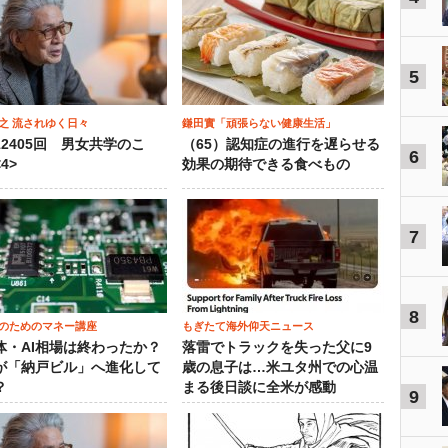
5
之 流されゆく日々
鎌田實「頑張らない健康生活」
12405回 男女共学のこ
（65）認知症の進行を遅らせる
6
4>
効果の期待できる食べもの
7
8
のためのマネー講座
もぎたて海外仰天ニュース
体・AI相場は終わったか？
落雷でトラックを失った父に9
が「納戸ビル」へ進化して
歳の息子は…米ユタ州での心温
？
まる後日談に全米が感動
9