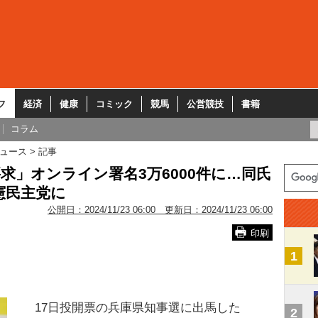
フ
経済
健康
コミック
競馬
公営競技
書籍
コラム
ュース
記事
求」オンライン署名3万6000件に…同氏
憲民主党に
公開日：
2024/11/23 06:00
更新日：
2024/11/23 06:00
印刷
1
17日投開票の兵庫県知事選に出馬した
2