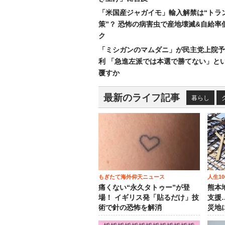
「米国産ジャガイモ」輸入解禁は“トラ
策”？ 恐怖の病害虫で産地壊滅&自給率
ク
「ミシガンのマムダニ」が民主党上院予
利 「急進左派では本選で勝てない」と
覆すか
最新のライフ記事
暮らし
もぎたて海外仰天ニュース
人生1
痛くない“永久タトゥー”が登
熊本
場！ イギリス発「貼るだけ」技
支援
術で針の恐怖を解消
災地