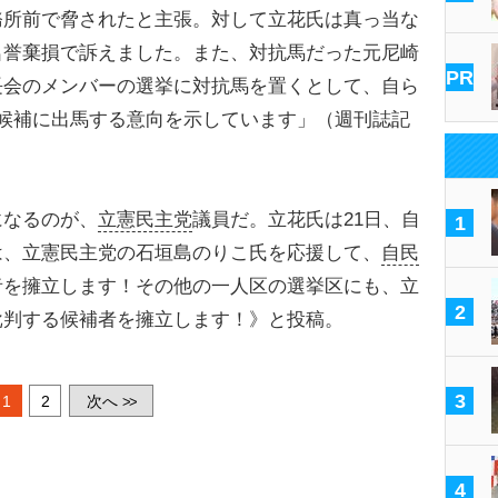
務所前で脅されたと主張。対して立花氏は真っ当な
名誉棄損で訴えました。また、対抗馬だった元尼崎
PR
長会のメンバーの選挙に対抗馬を置くとして、自ら
候補に出馬する意向を示しています」（週刊誌記
なるのが、
立憲民主党
議員だ。立花氏は21日、自
1
は、立憲民主党の石垣島のりこ氏を応援して、
自民
者を擁立します！その他の一人区の選挙区にも、立
2
批判する候補者を擁立します！》と投稿。
3
1
2
次へ
>>
4