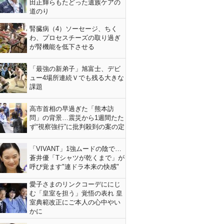
田正輝らもたどった遺族ケアの
道のり
腎臓病（4）ソーセージ、ちく
わ、プロセスチーズの取り過ぎ
が腎機能を低下させる
「最強の新弟子」旭富士、デビ
ュー4場所連続Ｖでも残る大きな
課題
高市首相の早過ぎた「熊本訪
問」の背景…震災から1週間たた
ず“視察強行”に批判殺到の案の定
「VIVANT」1強ムードの陰で…
蒼井優「Tシャツが乾くまで」が
呼び覚ます"連ドラ本来の快感"
愛子さまのリンクコーデににじ
む「皇室を担う」覚悟の表れ 皇
室典範改正にご本人の心中やい
かに