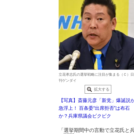
立花孝志氏の選挙戦略に注目が集まる（Ｃ）日
刊ゲンダイ
拡大する
【写真】斎藤元彦「新党」爆誕説
急浮上！ 百条委“出席拒否”は布石
か？兵庫県議会ビクビク
「
選挙
期間中の言動で立花氏と