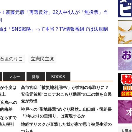
い！斎藤元彦「再選反対」22人中4人が「無投票」当
刻
は「SNS戦略」って本当？TV情報番組では法規制
石垣のりこ
立憲民主党
マネー
健康
BOOKS
が今度は
高市官邸「被災地利用PV」が首相の命取りに？
炎上
安倍元首相“コロナおこもり動画”の二の舞を自民
党が危惧
「広島への
的格差
神戸への“聖地帰還”めぐり騒然…山口組・司組長
「7年ぶりの里帰り」は実現するか
ならすで
法人税引
地経学リスクが直撃した我が家で思う被災生活の
つらさ
人気