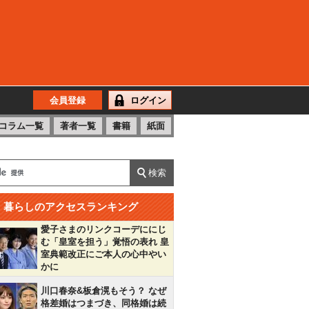
会員登録
ログイン
コラム一覧
著者一覧
書籍
紙面
暮らしのアクセスランキング
愛子さまのリンクコーデににじ
む「皇室を担う」覚悟の表れ 皇
室典範改正にご本人の心中やい
かに
川口春奈&板倉滉もそう？ なぜ
格差婚はつまづき、同格婚は続