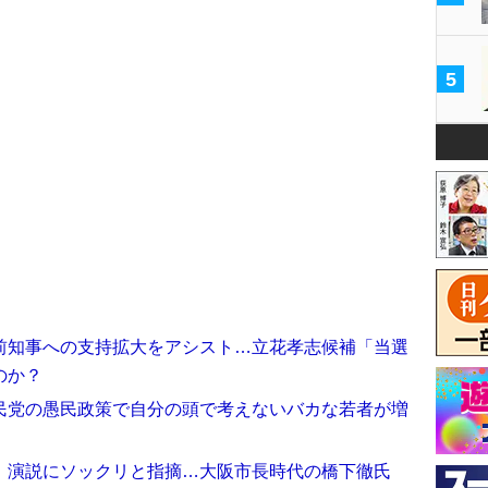
5
前知事への支持拡大をアシスト…立花孝志候補「当選
のか？
民党の愚民政策で自分の頭で考えないバカな若者が増
』演説にソックリと指摘…大阪市長時代の橋下徹氏