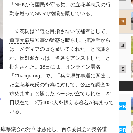
「
NHK
から国民を守る党」の
立花孝志
氏の行
動を巡ってSNSで物議を醸している。
3
立花氏は当選を目指さない候補者として、
斎藤元彦
県知事の疑惑を晴らし、擁護派から
4
は「メディアの嘘を暴いてくれた」と感謝さ
れ、反対派からは「当選をアシストした」と
批判された。18日には、オンライン署名
5
「Change.org」で、「兵庫県知事選に関連し
た立花孝志氏の行為に対して、公正な調査を
求めます」と題したページが立てられた。22
が
日現在で、3万6000人を超える署名が集まって
PR
いる。
兵庫県議会の対立は悪化し、百条委員会の奥谷謙一
PR