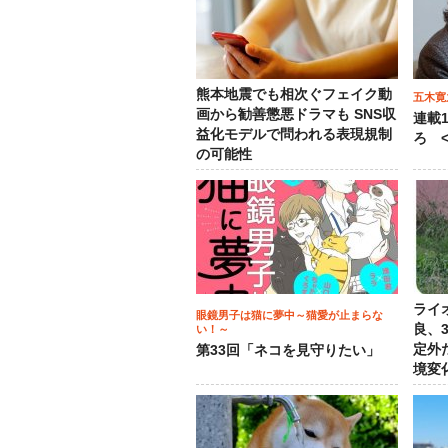
熊本地震でも相次ぐフェイク動
五木寛
画から勧善懲悪ドラマも SNS収
連載
益化モデルで問われる表現規制
ろ <
の可能性
ライ
眼鏡男子は猫に夢中～猫愛が止まらな
良、
い！～
定外
第33回「ネコを見守りたい」
境変