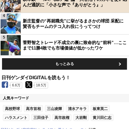
んだ通訳に「小さな声で『ありがとう』」
4
新庄監督の“再就職先”に挙がるまさかの球団 采配に
賛否もチームのテコ入れ役にうってつけ
5
菅野智之トレード不成立の裏に致命的な“前科”…ここ
まで11勝4敗でも市場価値が低かったワケ
もっとみる
日刊ゲンダイDIGITALを読もう！
6.6万
18.5万
人気キーワード
高校野球
高市首相
三山凌輝
清水アキラ
板東英二
ハラスメント
三田佳子
高市政権
大岩剛
黄川田仁志