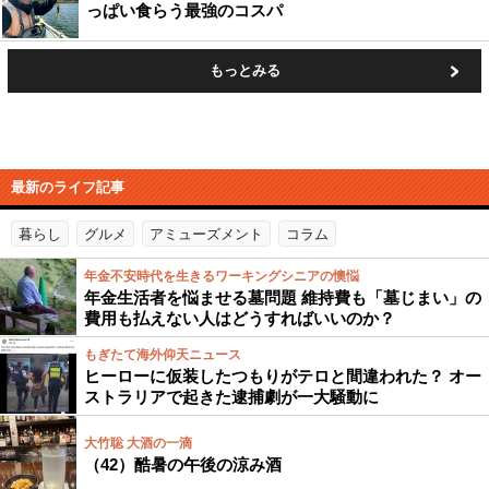
っぱい食らう最強のコスパ
もっとみる
最新のライフ記事
暮らし
グルメ
アミューズメント
コラム
年金不安時代を生きるワーキングシニアの懊悩
年金生活者を悩ませる墓問題 維持費も「墓じまい」の
費用も払えない人はどうすればいいのか？
もぎたて海外仰天ニュース
ヒーローに仮装したつもりがテロと間違われた？ オー
ストラリアで起きた逮捕劇が一大騒動に
大竹聡 大酒の一滴
（42）酷暑の午後の涼み酒