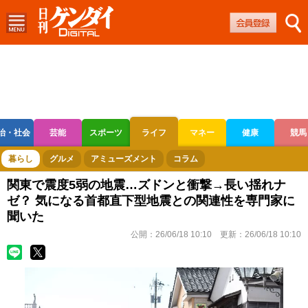
治・社会
芸能
スポーツ
ライフ
マネー
健康
競馬
ボートレース
競輪
オートレース
暮らし
グルメ
アミューズメント
コラム
関東で震度5弱の地震…ズドンと衝撃→長い揺れナ
ゼ？ 気になる首都直下型地震との関連性を専門家に
聞いた
公開：
26/06/18 10:10
更新：
26/06/18 10:10