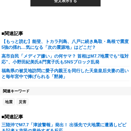
全文表示する
■関連記事
【もっと読む】能登、トカラ列島、八戸に続き鳥取・島根で震度
5強の揺れ…気になる「次の震源地」はどこだ？
高市自民「メディア嫌い」の何サマ？ 首相はM7.7地震でも“塩対
応”、小野田紀美氏&門寛子氏もSNSブロック乱発
福島県の被災地訪問に愛子内親王を同行した天皇皇后夫妻の思い
と毎年宮中で捧げられる「黙祷」
関連キーワード
地震
災害
■関連記事
三陸沖でM7.7「津波警報」発出！ 出張先で大地震に遭遇しビビ
る記者と市民の意外すぎる反応