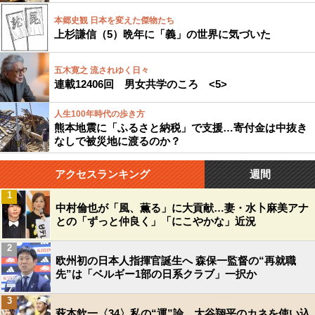
本郷史観 日本を変えた傑物たち
上杉謙信（5）晩年に「義」の世界に気づいた
五木寛之 流されゆく日々
連載12406回 男女共学のころ <5>
人生100年時代の歩き方
熊本地震に「ふるさと納税」で支援…寄付金は中抜き
なしで被災地に渡るのか？
アクセスランキング
週間
1
中村倫也が「風、薫る」に大貢献…妻・水卜麻美アナ
との「ずっと仲良く」「にこやかな」近況
2
欧州初の日本人指揮官誕生へ 森保一監督の“再就職
先”は「ベルギー1部の日系クラブ」一択か
3
萩本欽一〈34〉私の“運”論 大谷翔平のカネを使い込