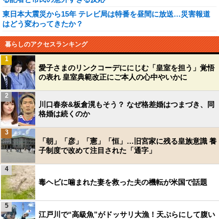
東日本大震災から15年 テレビ局は特番を昼間に放送…災害報道
はどう変わってきたか？
暮らしのアクセスランキング
1
愛子さまのリンクコーデににじむ「皇室を担う」覚悟
の表れ 皇室典範改正にご本人の心中やいかに
2
川口春奈&板倉滉もそう？ なぜ格差婚はつまづき、同
格婚は続くのか
3
「朝」「彦」「憲」「恒」…旧宮家に残る皇族意識 養
子制度で改めて注目された「通字」
4
毒ヘビに噛まれた妻を救った夫の機転が米国で話題
5
江戸川で“高級魚”がドッサリ大漁！天ぷらにして腹い