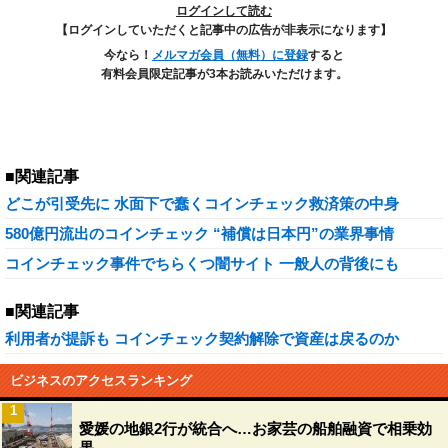
ログインして読む
【ログインしていただくと記事中の広告が非表示になります】
今なら！
メルマガ会員（無料）に登録
すると
有料会員限定記事が3本お読みいただけます。
■関連記事
どこが引受先に 水面下で蠢くコインチェック救済策の中身
580億円流出のコインチェック “補償は日本円”の業界事情
コインチェック事件でちらくつ闇サイト 一般人の背後にも
■関連記事
利用者が提訴も コインチェック契約解除で資産は戻るのか
ビジネスのアクセスランキング
1
愛媛の地銀2行が統合へ…お家芸の船舶融資で相乗効
果