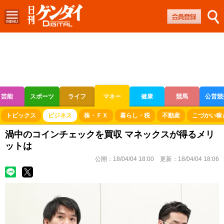
芸能
スポーツ
ライフ
マネー
健康
競馬
公営競
ボートレース
競輪
オートレース
トピックス
ビジネス
株・ＦＸ
暮らし・税
不動産
こづかい稼
渦中のコインチェックを買収 マネックスが得るメリ
ットは
公開：
18/04/04 18:00
更新：
18/04/04 18:06