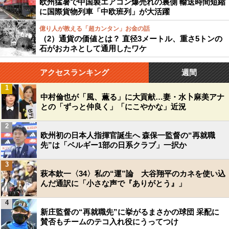
欧州猛暑で中国製エアコン爆売れの裏側 輸送時間短縮
に国際貨物列車「中欧班列」が大活躍
億り人が教える「超カンタン」お金の話
（2）通貨の価値とは？ 直径3メートル、重さ5トンの
石がおカネとして通用したワケ
アクセスランキング
週間
1
中村倫也が「風、薫る」に大貢献…妻・水卜麻美アナ
との「ずっと仲良く」「にこやかな」近況
2
欧州初の日本人指揮官誕生へ 森保一監督の“再就職
先”は「ベルギー1部の日系クラブ」一択か
3
萩本欽一〈34〉私の“運”論 大谷翔平のカネを使い込
んだ通訳に「小さな声で『ありがとう』」
4
新庄監督の“再就職先”に挙がるまさかの球団 采配に
賛否もチームのテコ入れ役にうってつけ