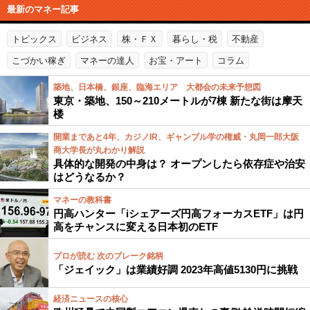
最新のマネー記事
トピックス
ビジネス
株・ＦＸ
暮らし・税
不動産
こづかい稼ぎ
マネーの達人
お宝・アート
コラム
築地、日本橋、銀座、臨海エリア 大都会の未来予想図
東京・築地、150～210メートルが7棟 新たな街は摩天
楼
開業まであと4年、カジノIR、ギャンブル学の権威・丸岡一郎大阪
商大学長が丸わかり解説
具体的な開発の中身は？ オープンしたら依存症や治安
はどうなるか？
マネーの教科書
円高ハンター「iシェアーズ円高フォーカスETF」は円
高をチャンスに変える日本初のETF
プロが読む 次のブレーク銘柄
「ジェイック」は業績好調 2023年高値5130円に挑戦
経済ニュースの核心