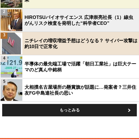
2
HIROTSUバイオサイエンス 広津崇亮社長（1）線虫
がんリスク検査を発明した“科学者CEO”
3
ニチレイの増収増益予想はどうなる？ サイバー攻撃は
約10日で正常化
4
半導体の最先端工場で活躍「朝日工業社」は巨大テー
マのど真ん中銘柄
5
大相撲名古屋場所の懸賞旗が話題に…発案者？三井住
友FG中島達社長の思い
もっとみる