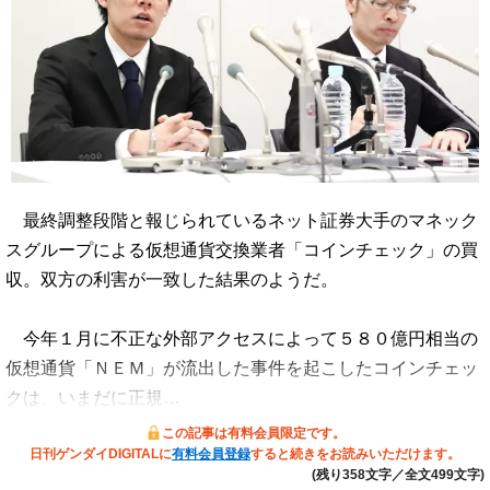
最終調整段階と報じられているネット証券大手のマネック
スグループによる仮想通貨交換業者「コインチェック」の買
収。双方の利害が一致した結果のようだ。
今年１月に不正な外部アクセスによって５８０億円相当の
仮想通貨「ＮＥＭ」が流出した事件を起こしたコインチェッ
クは、いまだに正規…
この記事は有料会員限定です。
日刊ゲンダイDIGITALに
有料会員登録
すると続きをお読みいただけます。
(残り358文字／全文499文字)