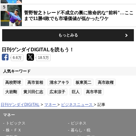
5
菅野智之トレード不成立の裏に致命的な“前科”…ここ
まで11勝4敗でも市場価値が低かったワケ
もっとみる
日刊ゲンダイDIGITALを読もう！
6.6万
18.5万
人気キーワード
高校野球
高市首相
清水アキラ
板東英二
高市政権
大岩剛
黄川田仁志
広末涼子
巨人
高市早苗
日刊ゲンダイDIGITAL
マネー
ビジネスニュース
記事
マネー
トピックス
ビジネス
株・ＦＸ
暮らし・税