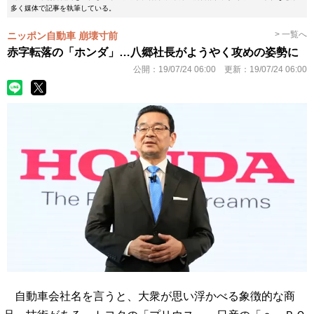
多く媒体で記事を執筆している。
> 一覧へ
ニッポン自動車 崩壊寸前
赤字転落の「ホンダ」…八郷社長がようやく攻めの姿勢に
公開：
19/07/24 06:00
更新：
19/07/24 06:00
自動車会社名を言うと、大衆が思い浮かべる象徴的な商