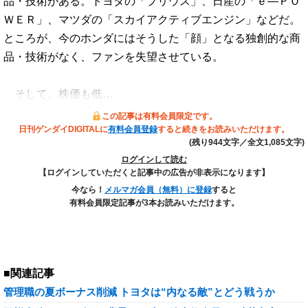
品・技術がある。トヨタの「プリウス」、日産の「ｅ―ＰＯ
ＷＥＲ」、マツダの「スカイアクティブエンジン」などだ。
ところが、今のホンダにはそうした「顔」となる独創的な商
品・技術がなく、ファンを失望させている。
そして、株価も低…
この記事は有料会員限定です。
日刊ゲンダイDIGITALに
有料会員登録
すると続きをお読みいただけます。
(残り944文字／全文1,085文字)
ログインして読む
【ログインしていただくと記事中の広告が非表示になります】
今なら！
メルマガ会員（無料）に登録
すると
有料会員限定記事が3本お読みいただけます。
■関連記事
管理職の夏ボーナス削減 トヨタは“内なる敵”とどう戦うか