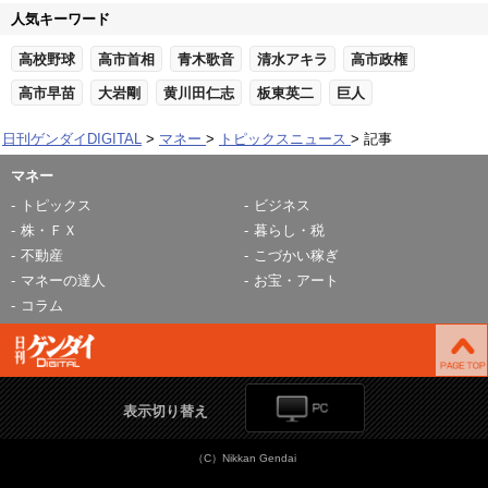
人気キーワード
高校野球
高市首相
青木歌音
清水アキラ
高市政権
高市早苗
大岩剛
黄川田仁志
板東英二
巨人
日刊ゲンダイDIGITAL
マネー
トピックスニュース
記事
マネー
トピックス
ビジネス
株・ＦＸ
暮らし・税
不動産
こづかい稼ぎ
マネーの達人
お宝・アート
コラム
表示切り替え
（C）Nikkan Gendai