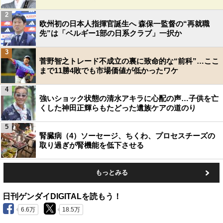
2
欧州初の日本人指揮官誕生へ 森保一監督の“再就職
先”は「ベルギー1部の日系クラブ」一択か
3
菅野智之トレード不成立の裏に致命的な“前科”…ここ
まで11勝4敗でも市場価値が低かったワケ
4
強いショック状態の清水アキラに心配の声…子供を亡
くした神田正輝らもたどった遺族ケアの道のり
5
腎臓病（4）ソーセージ、ちくわ、プロセスチーズの
取り過ぎが腎機能を低下させる
もっとみる
日刊ゲンダイDIGITALを読もう！
6.6万
18.5万