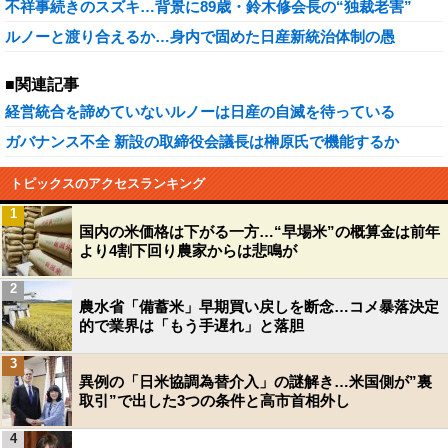
不祥事続きのスズキ…背景に89歳・鈴木修会長の“独裁老害”
ルノーと渡り合えるか…身内で固めた日産新統治体制の愚
■関連記事
経営統合を諦めていないルノーは日産の自滅を待っている
ガバナンス不全 新設の取締役会議長は榊原氏で機能するか
トピックスのアクセスランキング
1
国内の米価格は下がる一方…“早場米”の概算金は前年
より4割下回り農家からは悲鳴が
2
農水省「備蓄米」早期買い戻しを断念…コメ暴落決定
的で業界は「もう手遅れ」と落胆
3
異例の「日米協調為替介入」の謎解き…米国側が”裏
取引”で出した3つの条件と高市首相外し
4