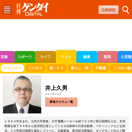
芸能
スポーツ
ライフ
マネー
健康
競馬
公営競
ボートレース
競輪
オートレース
トピックス
ビジネス
株・ＦＸ
暮らし・税
不動産
こづかい稼
井上久男
ジャーナリスト
著者のコラム一覧
１９６４年生まれ。九州大卒業後、大手電機メーカーを経て９２年に朝日新聞社入社。支局
勤務を経て９５年から経済部記者としてトヨタ自動車や日産自動車、パナソニックなどを担
当。０４年朝日新聞を退社しフリーに。文藝春秋、東洋経済新報社、ダイヤモンド社など数