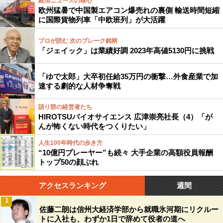
経済ニュースの核心
欧州猛暑で中国製エアコン爆売れの裏側 輸送時間短縮
に国際貨物列車「中欧班列」が大活躍
プロが読む 次のブレーク銘柄
「ジェイック」は業績好調 2023年高値5130円に挑戦
「ゆで太郎」大卒初任給35万円の衝撃…外食産業で加
速する劇的な人材争奪戦
語り部の経営者たち
HIROTSUバイオサイエンス 広津崇亮社長（4）「が
んが怖くない時代をつくりたい」
人生100年時代の歩き方
“10億円プレーヤー”も続々 大手企業の高額役員報酬
トップ50の顔ぶれ
アクセスランキング
週間
1
佐藤二朗は信州大経済学部から就職氷河期にリクルー
トに入社も、わずか1日で辞めて役者の道へ