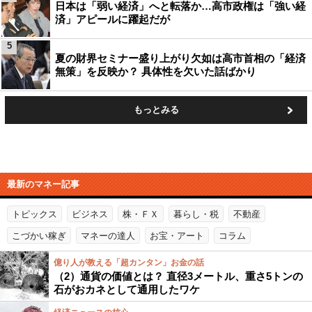
日本は「弱い経済」へと転落か…高市政権は「強い経
済」アピールに躍起だが
5
夏の財界セミナー盛り上がり欠如は高市首相の「経済
無策」を反映か？ 具体性を欠いた話ばかり
もっとみる
最新のマネー記事
トピックス
ビジネス
株・ＦＸ
暮らし・税
不動産
こづかい稼ぎ
マネーの達人
お宝・アート
コラム
億り人が教える「超カンタン」お金の話
（2）通貨の価値とは？ 直径3メートル、重さ5トンの
石がおカネとして通用したワケ