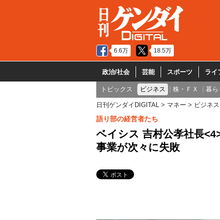
6.6万
18.5万
政治/社会
芸能
スポーツ
ライ
トピックス
ビジネス
株・ＦＸ
暮ら
日刊ゲンダイDIGITAL
マネー
ビジネス
語り部の経営者たち
ベイシス 吉村公孝社長<
事業が次々に失敗