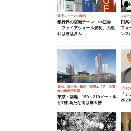
経済ニュースの核心
マネー
銀行界の宿願テーマ…vs証券
円高
「ファイアウォール規制」の緩
フォ
和は波乱含み
ンス
築地、日本橋、銀座、臨海エリア 大都
プロが
会の未来予想図
「ジ
東京・築地、150～210メートル
202
が7棟 新たな街は摩天楼