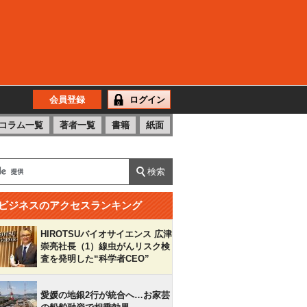
会員登録
ログイン
コラム一覧
著者一覧
書籍
紙面
ビジネスのアクセスランキング
HIROTSUバイオサイエンス 広津
崇亮社長（1）線虫がんリスク検
査を発明した“科学者CEO”
愛媛の地銀2行が統合へ…お家芸