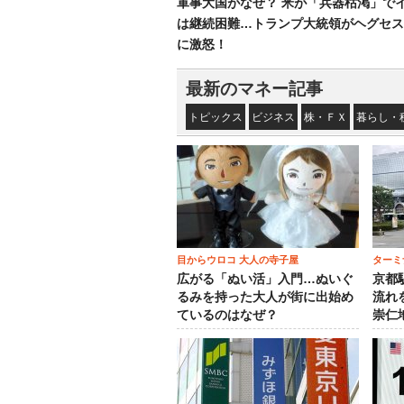
軍事大国がなぜ？ 米が「兵器枯渇」で
は継続困難…トランプ大統領がヘグセス
に激怒！
最新のマネー記事
トピックス
ビジネス
株・ＦＸ
暮らし・
目からウロコ 大人の寺子屋
ターミ
広がる「ぬい活」入門…ぬいぐ
京都
るみを持った大人が街に出始め
流れ
ているのはなぜ？
崇仁