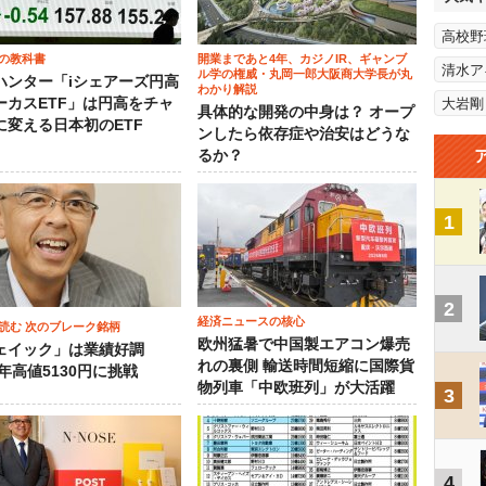
高校野
の教科書
開業まであと4年、カジノIR、ギャンブ
清水ア
ル学の権威・丸岡一郎大阪商大学長が丸
ハンター「iシェアーズ円高
わかり解説
ーカスETF」は円高をチャ
大岩剛
具体的な開発の中身は？ オープ
に変える日本初のETF
ンしたら依存症や治安はどうな
るか？
1
2
経済ニュースの核心
読む 次のブレーク銘柄
欧州猛暑で中国製エアコン爆売
ェイック」は業績好調
れの裏側 輸送時間短縮に国際貨
3年高値5130円に挑戦
物列車「中欧班列」が大活躍
3
4