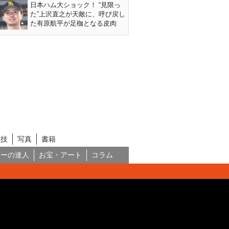
日本ハム大ショック！ “見限っ
た”上沢直之が天敵に、呼び戻し
た有原航平が足枷となる皮肉
競技
写真
書籍
ネーの達人
お宝・アート
コラム