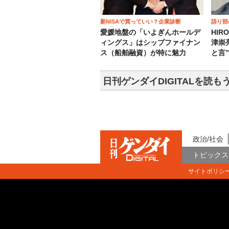
新NISAで買っていい？企業診断
語り部
愛媛地盤の「いよぎんホールデ
HIR
ィングス」はシップファイナン
津崇
ス（船舶融資）が特に魅力
と言
日刊ゲンダイDIGITALを読も
政治/社会
トピックス
サイトポリシ