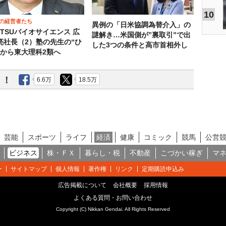
10
の経営者たち
異例の「日米協調為替介入」の
OTSUバイオサイエンス 広
謎解き…米国側が”裏取引”で出
亮社長（2）塾の先生の“ひ
した3つの条件と高市首相外し
”から東大理科2類へ
う！
6.6万
18.5万
芸能
スポーツ
ライフ
経済
健康
コミック
競馬
公営
ビジネス
株・ＦＸ
暮らし・税
不動産
こづかい稼ぎ
マ
ー
サイトマップ
個人情報
著作権
リンク
定期購読申込み
広告掲載について
会社概要
採用情報
よくある質問・お問い合わせ
Copyright (C) Nikkan Gendai. All Rights Reserved