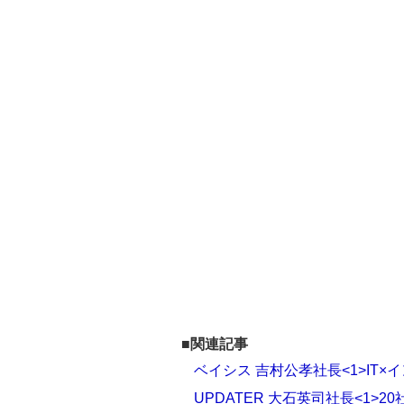
■関連記事
ベイシス 吉村公孝社長<1>IT
UPDATER 大石英司社長<1>