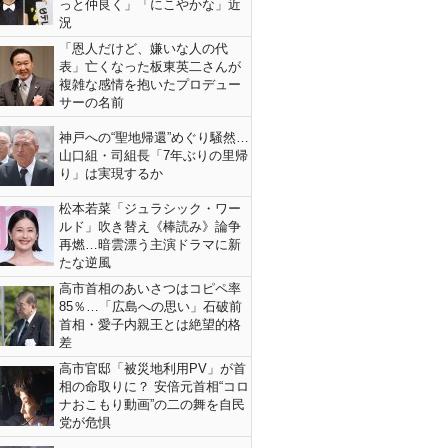
っと仲良く」「にこやかな」近
況
「恩人だけど、嫌いな人の代
表」亡くなった板東英二さんが
複雑な感情を抱いたプロデュー
サーの名前
神戸への“聖地帰還”めぐり騒然…
山口組・司組長「7年ぶりの里帰
り」は実現するか
松本若菜「ジュラシック・ワー
ルド」吹き替え《棒読み》論争
再燃…暗雲漂う主演ドラマに新
たな逆風
高市首相のあいさつはコピペ率
85％…「広島への思い」石破前
首相・愛子内親王とは絶望的格
差
高市官邸「被災地利用PV」が首
相の命取りに？ 安倍元首相“コロ
ナおこもり動画”の二の舞を自民
党が危惧