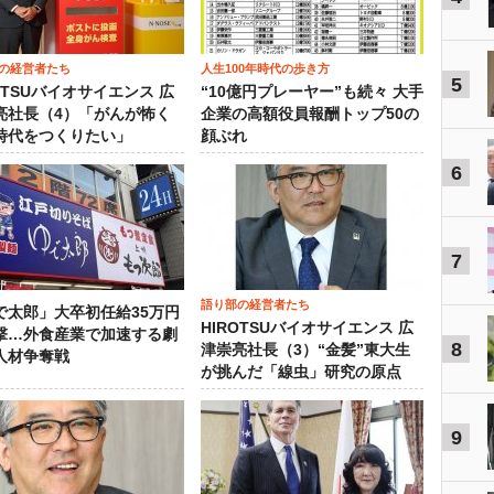
の経営者たち
人生100年時代の歩き方
5
OTSUバイオサイエンス 広
“10億円プレーヤー”も続々 大手
亮社長（4）「がんが怖く
企業の高額役員報酬トップ50の
時代をつくりたい」
顔ぶれ
6
7
語り部の経営者たち
で太郎」大卒初任給35万円
HIROTSUバイオサイエンス 広
撃…外食産業で加速する劇
8
津崇亮社長（3）“金髪”東大生
人材争奪戦
が挑んだ「線虫」研究の原点
9