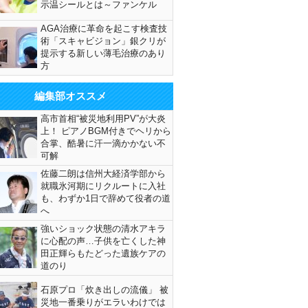
示温シールとは～ファンケル
AGA治療に革命を起こす検査技
術「スキャビジョン」銀クリが
提示する新しい薄毛治療のあり
方
編集部オススメ
高市首相“被災地利用PV”が大炎
上！ ピアノBGM付きでヘリから
合掌、酷暑に汗一滴かかない不
可解
佐藤二朗は信州大経済学部から
就職氷河期にリクルートに入社
も、わずか1日で辞めて役者の道
へ
強いショック状態の清水アキラ
に心配の声…子供を亡くした神
田正輝らもたどった遺族ケアの
道のり
石原プロ「炊き出しの流儀」 被
災地一番乗りがエラいわけでは