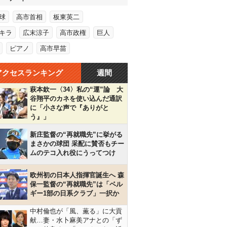
球
高市首相
板東英二
キラ
広末涼子
高市政権
巨人
ピアノ
高市早苗
アクセスランキング
週間
萩本欽一〈34〉私の“運”論 大
谷翔平のカネを使い込んだ通訳
に「小さな声で『ありがと
う』」
新庄監督の“再就職先”に挙がる
まさかの球団 采配に賛否もチー
ムのテコ入れ役にうってつけ
欧州初の日本人指揮官誕生へ 森
保一監督の“再就職先”は「ベル
ギー1部の日系クラブ」一択か
中村倫也が「風、薫る」に大貢
献…妻・水卜麻美アナとの「ず