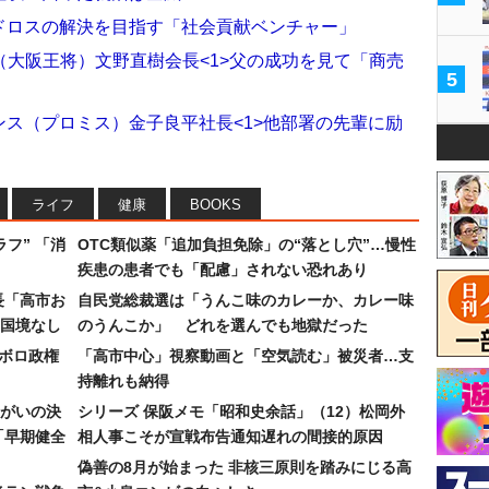
ードロスの解決を目指す「社会貢献ベンチャー」
大阪王将）文野直樹会長<1>父の成功を見て「商売
5
ンス（プロミス）金子良平社長<1>他部署の先輩に励
ライフ
健康
BOOKS
フ” 「消
OTC類似薬「追加負担免除」の“落とし穴”…慢性
疾患の患者でも「配慮」されない恐れあり
長「高市お
自民党総裁選は「うんこ味のカレーか、カレー味
国境なし
のうんこか」 どれを選んでも地獄だった
なボロ政権
「高市中心」視察動画と「空気読む」被災者…支
持離れも納得
まがいの決
シリーズ 保阪メモ「昭和史余話」（12）松岡外
「早期健全
相人事こそが宣戦布告通知遅れの間接的原因
偽善の8月が始まった 非核三原則を踏みにじる高