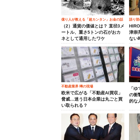
億り人が教える「超カンタン」お金の話
語り部
（2）通貨の価値とは？ 直径3メ
HIR
ートル、重さ5トンの石がおカ
津崇
ネとして通用したワケ
ない
不動産業界 噂の現場
「ゆ
欧米で広がる「不動産AI買収」
の衝
脅威…迷う日本企業は丸ごと買
的な
い取られる？