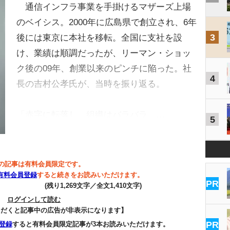
通信インフラ事業を手掛けるマザーズ上場
のベイシス。2000年に広島県で創立され、6年
3
後には東京に本社を移転。全国に支社を設
け、業績は順調だったが、リーマン・ショッ
ク後の09年、創業以来のピンチに陥った。社
4
長の吉村公孝氏が、当時を振り返る。
「赤字に転落し、組織はバラバラ、…
5
の記事は有料会員限定です。
有料会員登録
すると続きをお読みいただけます。
PR
(残り1,269文字／全文1,410文字)
ログインして読む
ただくと記事中の広告が非表示になります】
PR
登録
すると有料会員限定記事が3本お読みいただけます。