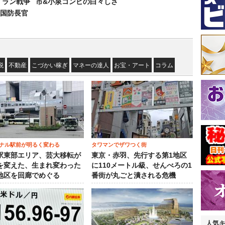
イラン戦争
市&小泉コンビの白々しさ
国防長官
税
不動産
こづかい稼ぎ
マネーの達人
お宝・アート
コラム
ナル駅前が明るく変わる
タワマンでザワつく街
駅東部エリア、芸大移転が
東京・赤羽、先行する第1地区
を変えた、生まれ変わった
に110メートル級、せんべろの1
地区を回廊でめぐる
番街が丸ごと潰される危機
人気