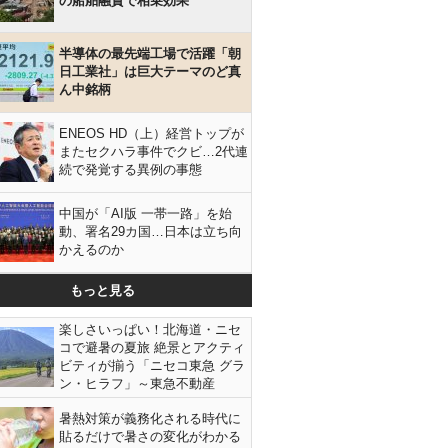
の船舶融資で相乗効果
半導体の最先端工場で活躍「朝
日工業社」は巨大テーマのど真
ん中銘柄
ENEOS HD（上）経営トップが
またセクハラ事件でクビ…2代連
続で発覚する異例の事態
中国が「AI版 一帯一路」を始
動、署名29カ国…日本は立ち向
かえるのか
もっと見る
楽しさいっぱい！北海道・ニセ
コで避暑の夏旅 絶景とアクティ
ビティが揃う「ニセコ東急 グラ
ン・ヒラフ」～東急不動産
暑熱対策が義務化される時代に
貼るだけで暑さの変化がわかる