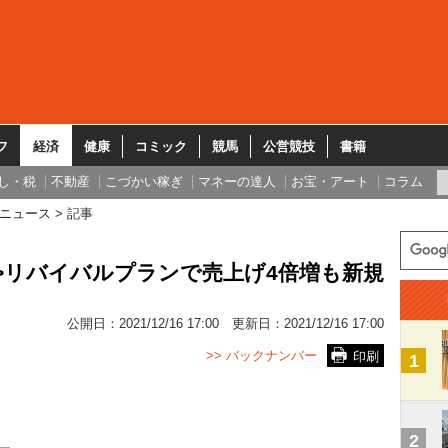
フ
経済
健康
コミック
競馬
公営競技
書籍
し・税
不動産
こづかい稼ぎ
マネーの達人
お宝・アート
コラム
ニュース
記事
4>リバイバルプランで売上げ4倍増も新規
公開日：
2021/12/16 17:00
更新日：
2021/12/16 17:00
>> バックナンバー
印刷
1
2