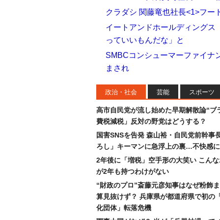
クラダシ 関藤竜也社長<1>フ
イートアンドホールディングス（
っていいもんだな」と
SMBCコンシューマーファイナ
まされ
政治・社会
芸能
スポーツ
高市自民党が流し始めた早期解散論“ブラ
費税減税」反対の野党はどうする？
国害SNSを告発 森山裕・自民党前幹事
ろし」キーマンに急浮上の裏…不快感に
2年後に「増税」空手形の大笑い こん
が2年も持つわけがない
“財政のプロ”斎藤元彦知事はなぜ粉飾
算見抜けず？ 兵庫県が都道府県で初の
化団体」転落危機