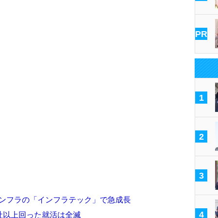
PR
1
2
3
×インフラの「インフラテック」で急成長
4
20社以上回った就活は全滅