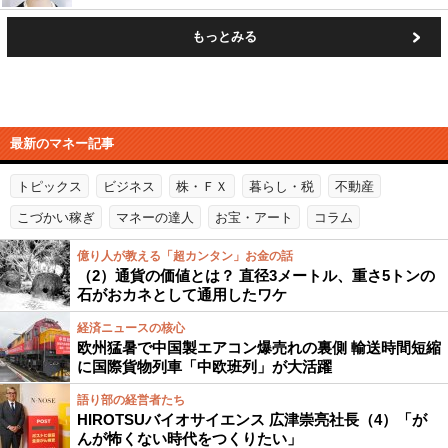
もっとみる
最新のマネー記事
トピックス
ビジネス
株・ＦＸ
暮らし・税
不動産
こづかい稼ぎ
マネーの達人
お宝・アート
コラム
億り人が教える「超カンタン」お金の話
（2）通貨の価値とは？ 直径3メートル、重さ5トンの
石がおカネとして通用したワケ
経済ニュースの核心
欧州猛暑で中国製エアコン爆売れの裏側 輸送時間短縮
に国際貨物列車「中欧班列」が大活躍
語り部の経営者たち
HIROTSUバイオサイエンス 広津崇亮社長（4）「が
んが怖くない時代をつくりたい」