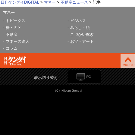
日刊ゲンダイDIGITAL
マネー
不動産ニュース
記事
マネー
トピックス
ビジネス
株・ＦＸ
暮らし・税
不動産
こづかい稼ぎ
マネーの達人
お宝・アート
コラム
表示切り替え
（C）Nikkan Gendai