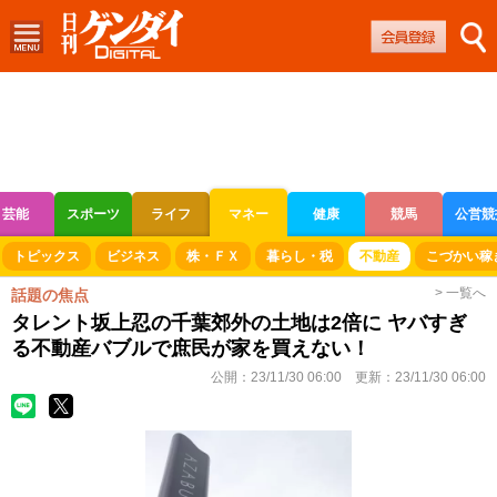
芸能
スポーツ
ライフ
マネー
健康
競馬
公営競
ボートレース
競輪
オートレース
トピックス
ビジネス
株・ＦＸ
暮らし・税
不動産
こづかい稼
> 一覧へ
話題の焦点
タレント坂上忍の千葉郊外の土地は2倍に ヤバすぎ
る不動産バブルで庶民が家を買えない！
公開：
23/11/30 06:00
更新：
23/11/30 06:00