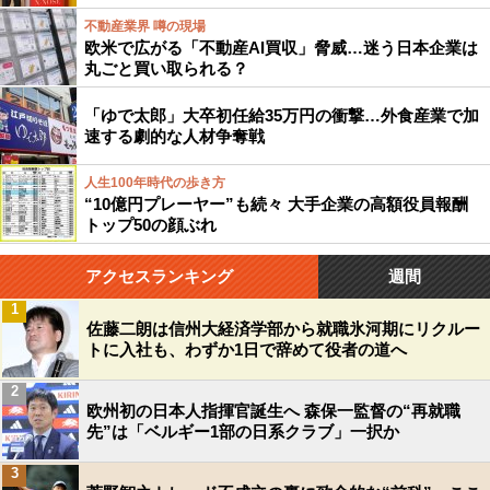
不動産業界 噂の現場
欧米で広がる「不動産AI買収」脅威…迷う日本企業は
丸ごと買い取られる？
「ゆで太郎」大卒初任給35万円の衝撃…外食産業で加
速する劇的な人材争奪戦
人生100年時代の歩き方
“10億円プレーヤー”も続々 大手企業の高額役員報酬
トップ50の顔ぶれ
アクセスランキング
週間
1
佐藤二朗は信州大経済学部から就職氷河期にリクルー
トに入社も、わずか1日で辞めて役者の道へ
2
欧州初の日本人指揮官誕生へ 森保一監督の“再就職
先”は「ベルギー1部の日系クラブ」一択か
3