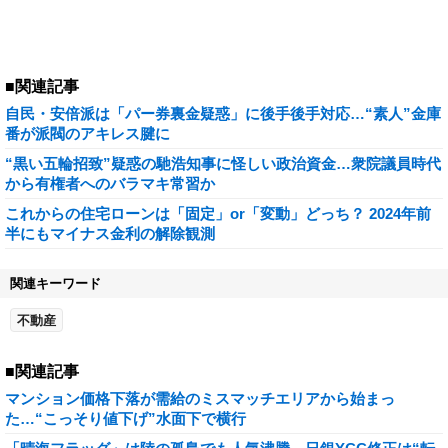
■関連記事
自民・安倍派は「パー券裏金疑惑」に後手後手対応…“素人”金庫
番が派閥のアキレス腱に
“黒い五輪招致”疑惑の馳浩知事に怪しい政治資金…衆院議員時代
から有権者へのバラマキ常習か
これからの住宅ローンは「固定」or「変動」どっち？ 2024年前
半にもマイナス金利の解除観測
関連キーワード
不動産
■関連記事
マンション価格下落が需給のミスマッチエリアから始まっ
た…“こっそり値下げ”水面下で横行