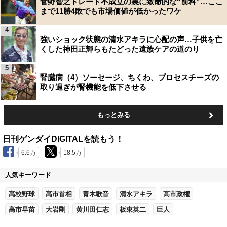
菅野智之トレード不成立の裏に致命的な“前科”…ここ
まで11勝4敗でも市場価値が低かったワケ
4
強いショック状態の清水アキラに心配の声…子供を亡
くした神田正輝らもたどった遺族ケアの道のり
5
腎臓病（4）ソーセージ、ちくわ、プロセスチーズの
取り過ぎが腎機能を低下させる
もっとみる
日刊ゲンダイDIGITALを読もう！
6.6万
18.5万
人気キーワード
高校野球
高市首相
青木歌音
清水アキラ
高市政権
高市早苗
大岩剛
黄川田仁志
板東英二
巨人