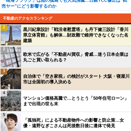
「晴海フラッグ」は陸の孤島でも人気沸騰…日銀YCC修正は“転
売ヤー”にどう影響するのか
不動産のアクセスランキング
1
黒川紀章設計「戦没者慰霊塔」も丹下健三設計「香川
県立体育館」も解体…財政難で維持できなくなった名
建築
2
欧米で広がる「不動産AI買収」脅威…迷う日本企業は
丸ごと買い取られる？
3
自治体で「空き家税」の検討がスタート 大阪・寝屋川
市は全国初の導入決める
4
マンション価格高騰で…とうとう「50年住宅ローン」
まで出現の世も末
5
「孤独死」による不動産物件への影響と防止策…女
優・遠野なぎこさんは死後数日後に遺体で発見