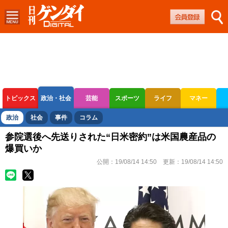
トピックス
政治・社会
芸能
スポーツ
ライフ
マネー
ボートレース
競輪
オートレース
政治
社会
事件
コラム
参院選後へ先送りされた“日米密約”は米国農産品の
爆買いか
公開：
19/08/14 14:50
更新：
19/08/14 14:50