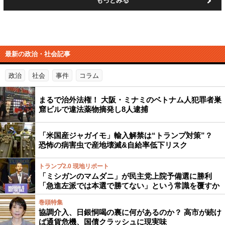
もっとみる
最新の政治・社会記事
政治
社会
事件
コラム
まるで治外法権！ 大阪・ミナミのベトナム人犯罪者巣
窟ビルで違法薬物摘発し8人逮捕
「米国産ジャガイモ」輸入解禁は“トランプ対策”？
恐怖の病害虫で産地壊滅&自給率低下リスク
トランプ2.0 現地リポート
「ミシガンのマムダニ」が民主党上院予備選に勝利
「急進左派では本選で勝てない」という常識を覆すか
巻頭特集
協調介入、日銀恫喝の裏に何があるのか？ 高市が続け
ば通貨危機、国債クラッシュに現実味