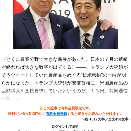
〈とくに農業分野で大きな進展があった。日本の７月の選挙
が終われば大きな数字が出てくる〉――。トランプ大統領が
そうツイートしていた農産品をめぐる“日米密約”の一端が明
らかになった。トランプ大統領が安倍首相に、米国農産品の
巨額購入を直接要求していたというのだ。１３日、共同通信
が報じた…
この記事は有料会員限定です。
日刊ゲンダイDIGITALに
有料会員登録
すると続きをお読みいただけます。
(残り317文字／全文458文字)
ログインして読む