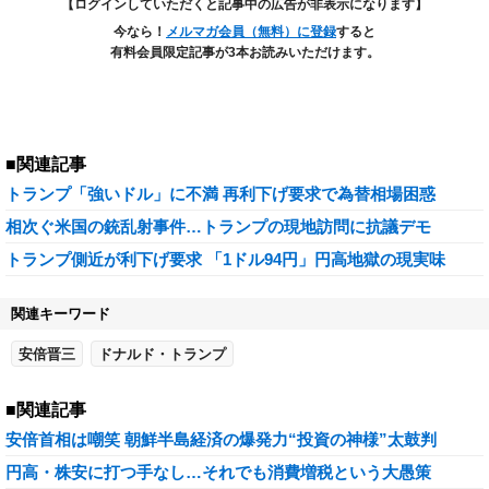
【ログインしていただくと記事中の広告が非表示になります】
今なら！
メルマガ会員（無料）に登録
すると
有料会員限定記事が3本お読みいただけます。
■関連記事
トランプ「強いドル」に不満 再利下げ要求で為替相場困惑
相次ぐ米国の銃乱射事件…トランプの現地訪問に抗議デモ
トランプ側近が利下げ要求 「1ドル94円」円高地獄の現実味
関連キーワード
安倍晋三
ドナルド・トランプ
■関連記事
安倍首相は嘲笑 朝鮮半島経済の爆発力“投資の神様”太鼓判
円高・株安に打つ手なし…それでも消費増税という大愚策