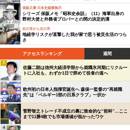
保阪正康 日本史縦横無尽
シリーズ 保阪メモ「昭和史余話」（11）海軍出身の
野村大使と外務省プロパーとの間の決定的溝
右の耳から左の耳
地経学リスクが直撃した我が家で思う被災生活のつら
さ
アクセスランキング
週間
1
佐藤二朗は信州大経済学部から就職氷河期にリクルー
トに入社も、わずか1日で辞めて役者の道へ
2
欧州初の日本人指揮官誕生へ 森保一監督の“再就職
先”は「ベルギー1部の日系クラブ」一択か
3
菅野智之トレード不成立の裏に致命的な“前科”…ここ
まで11勝4敗でも市場価値が低かったワケ
4