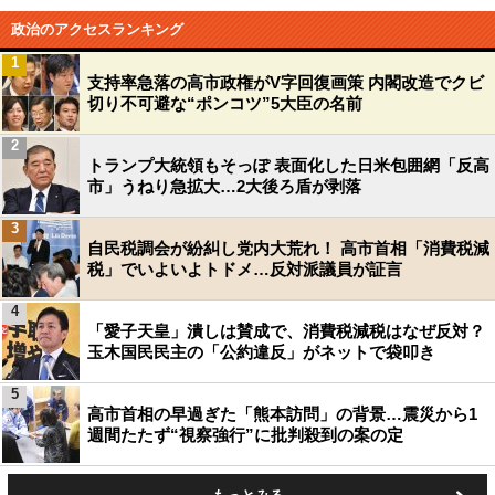
政治のアクセスランキング
1
支持率急落の高市政権がV字回復画策 内閣改造でクビ
切り不可避な“ポンコツ”5大臣の名前
2
トランプ大統領もそっぽ 表面化した日米包囲網「反高
市」うねり急拡大…2大後ろ盾が剥落
3
自民税調会が紛糾し党内大荒れ！ 高市首相「消費税減
税」でいよいよトドメ…反対派議員が証言
4
「愛子天皇」潰しは賛成で、消費税減税はなぜ反対？
玉木国民民主の「公約違反」がネットで袋叩き
5
高市首相の早過ぎた「熊本訪問」の背景…震災から1
週間たたず“視察強行”に批判殺到の案の定