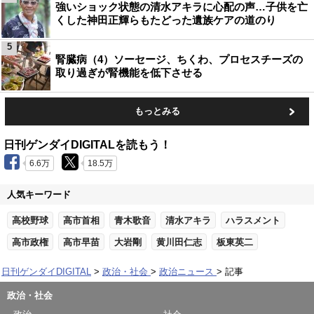
強いショック状態の清水アキラに心配の声…子供を亡
くした神田正輝らもたどった遺族ケアの道のり
5
腎臓病（4）ソーセージ、ちくわ、プロセスチーズの
取り過ぎが腎機能を低下させる
もっとみる
日刊ゲンダイDIGITALを読もう！
6.6万
18.5万
人気キーワード
高校野球
高市首相
青木歌音
清水アキラ
ハラスメント
高市政権
高市早苗
大岩剛
黄川田仁志
板東英二
日刊ゲンダイDIGITAL
政治・社会
政治ニュース
記事
政治・社会