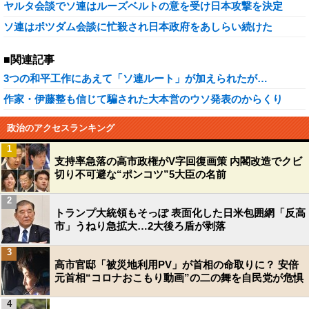
ヤルタ会談でソ連はルーズベルトの意を受け日本攻撃を決定
ソ連はポツダム会談に忙殺され日本政府をあしらい続けた
■関連記事
3つの和平工作にあえて「ソ連ルート」が加えられたが…
作家・伊藤整も信じて騙された大本営のウソ発表のからくり
政治のアクセスランキング
1
支持率急落の高市政権がV字回復画策 内閣改造でクビ
切り不可避な“ポンコツ”5大臣の名前
2
トランプ大統領もそっぽ 表面化した日米包囲網「反高
市」うねり急拡大…2大後ろ盾が剥落
3
高市官邸「被災地利用PV」が首相の命取りに？ 安倍
元首相“コロナおこもり動画”の二の舞を自民党が危惧
4