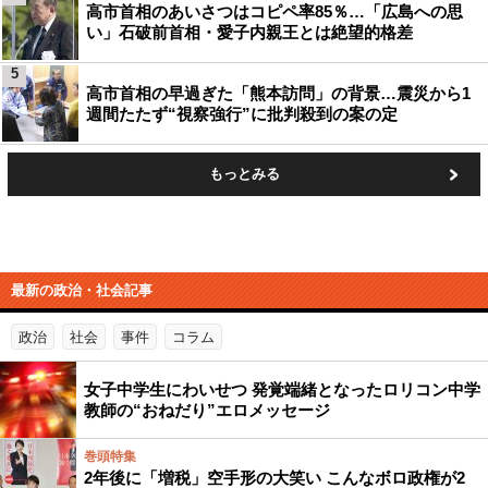
高市首相のあいさつはコピペ率85％…「広島への思
い」石破前首相・愛子内親王とは絶望的格差
5
高市首相の早過ぎた「熊本訪問」の背景…震災から1
週間たたず“視察強行”に批判殺到の案の定
もっとみる
最新の政治・社会記事
政治
社会
事件
コラム
女子中学生にわいせつ 発覚端緒となったロリコン中学
教師の“おねだり”エロメッセージ
巻頭特集
2年後に「増税」空手形の大笑い こんなボロ政権が2