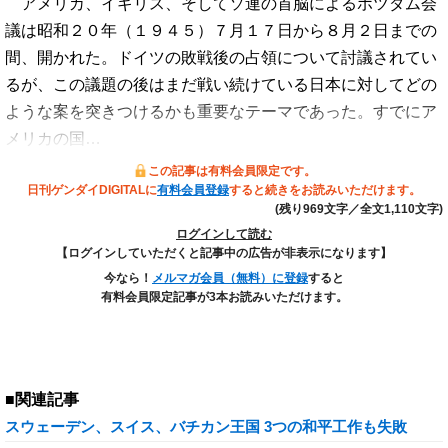
アメリカ、イギリス、そしてソ連の首脳によるポツダム会
議は昭和２０年（１９４５）７月１７日から８月２日までの
間、開かれた。ドイツの敗戦後の占領について討議されてい
るが、この議題の後はまだ戦い続けている日本に対してどの
ような案を突きつけるかも重要なテーマであった。すでにア
メリカの国…
この記事は有料会員限定です。
日刊ゲンダイDIGITALに
有料会員登録
すると続きをお読みいただけます。
(残り969文字／全文1,110文字)
ログインして読む
【ログインしていただくと記事中の広告が非表示になります】
今なら！
メルマガ会員（無料）に登録
すると
有料会員限定記事が3本お読みいただけます。
■関連記事
スウェーデン、スイス、バチカン王国 3つの和平工作も失敗