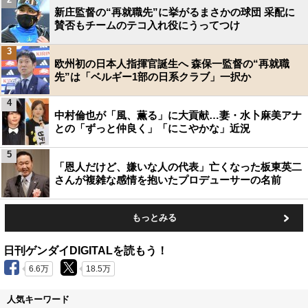
新庄監督の“再就職先”に挙がるまさかの球団 采配に
賛否もチームのテコ入れ役にうってつけ
3
欧州初の日本人指揮官誕生へ 森保一監督の“再就職
先”は「ベルギー1部の日系クラブ」一択か
4
中村倫也が「風、薫る」に大貢献…妻・水卜麻美アナ
との「ずっと仲良く」「にこやかな」近況
5
「恩人だけど、嫌いな人の代表」亡くなった板東英二
さんが複雑な感情を抱いたプロデューサーの名前
もっとみる
日刊ゲンダイDIGITALを読もう！
6.6万
18.5万
人気キーワード