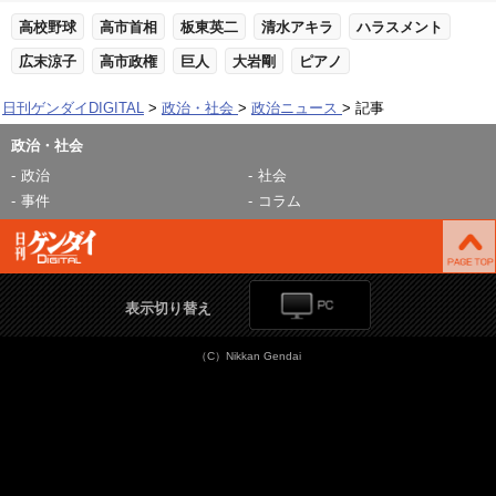
高校野球
高市首相
板東英二
清水アキラ
ハラスメント
広末涼子
高市政権
巨人
大岩剛
ピアノ
日刊ゲンダイDIGITAL
政治・社会
政治ニュース
記事
政治・社会
政治
社会
事件
コラム
表示切り替え
（C）Nikkan Gendai