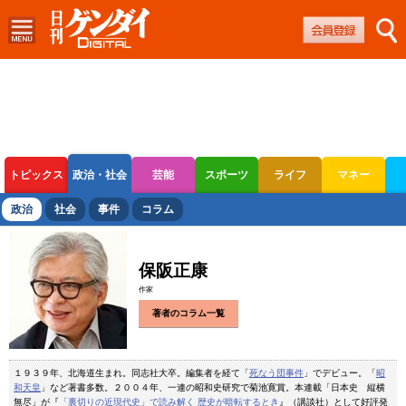
トピックス
政治・社会
芸能
スポーツ
ライフ
マネー
ボートレース
競輪
オートレース
政治
社会
事件
コラム
保阪正康
作家
著者のコラム一覧
１９３９年、北海道生まれ。同志社大卒。編集者を経て「
死なう団事件
」でデビュー。「
昭
和天皇
」など著書多数。２００４年、一連の昭和史研究で菊池寛賞。本連載「日本史 縦横
無尽」が『
「裏切りの近現代史」で読み解く 歴史が暗転するとき
』（講談社）として好評発