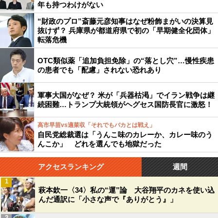
年も持つわけがない
“財政のプロ”斎藤元彦知事はなぜ粉飾まがいの決算見
抜けず？ 兵庫県が都道府県で初の「早期健全化団体」
転落危機
OTC類似薬「追加負担免除」の“落とし穴”…慢性疾患
の患者でも「配慮」されない恐れあり
軍事大国がなぜ？ 米が「兵器枯渇」でイラン戦争は継
続困難…トランプ大統領がヘグセス国防長官に激怒！
高市早苗vs適菜収「それでもバカとは戦え」
自民党総裁選は「うんこ味のカレーか、カレー味のう
んこか」 どれを選んでも地獄だった
アクセスランキング
週間
1
萩本欽一〈34〉私の“運”論 大谷翔平のカネを使い込
んだ通訳に「小さな声で『ありがとう』」
2