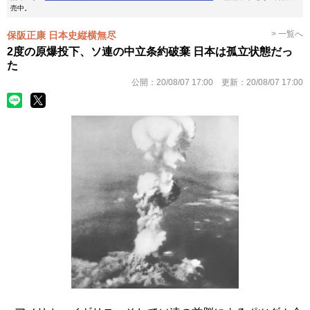
売中。
> 一覧へ
保阪正康 日本史縦横無尽
2度の原爆投下、ソ連の中立条約破棄 日本は孤立状態だっ
た
公開：
20/08/07 17:00
更新：
20/08/07 17:00