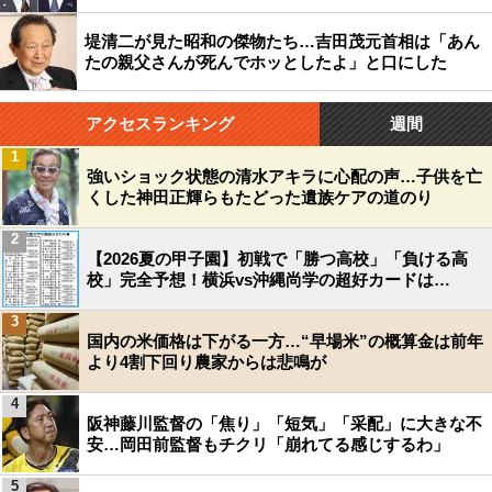
堤清二が見た昭和の傑物たち…吉田茂元首相は「あん
たの親父さんが死んでホッとしたよ」と口にした
アクセスランキング
週間
1
強いショック状態の清水アキラに心配の声…子供を亡
くした神田正輝らもたどった遺族ケアの道のり
2
【2026夏の甲子園】初戦で「勝つ高校」「負ける高
校」完全予想！横浜vs沖縄尚学の超好カードは…
3
国内の米価格は下がる一方…“早場米”の概算金は前年
より4割下回り農家からは悲鳴が
4
阪神藤川監督の「焦り」「短気」「采配」に大きな不
安…岡田前監督もチクリ「崩れてる感じするわ」
5