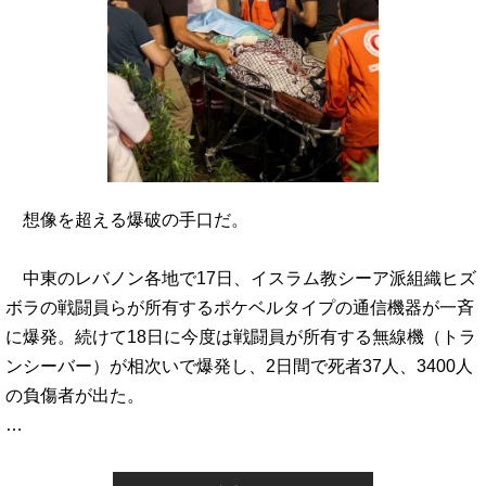
想像を超える爆破の手口だ。
中東のレバノン各地で17日、イスラム教シーア派組織ヒズ
ボラの戦闘員らが所有するポケベルタイプの通信機器が一斉
に爆発。続けて18日に今度は戦闘員が所有する無線機（トラ
ンシーバー）が相次いで爆発し、2日間で死者37人、3400人
の負傷者が出た。
…