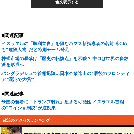
全文表示する
■関連記事
イスラエルの「勝利宣言」を阻むハマス新指導者の名前 米CIA
も“危険人物”だと特別チーム発足
株式市場の暴落は「歴史の転換点」を示唆？ 中ロは世界の多数
派を形成へ
バングラデシュで首相退陣…日本企業進出の“最後のフロンティ
ア”混沌で大慌て
■関連記事
米国の若者に「トランプ離れ」起きる可能性 イスラエル首相
の“ヨイショ演説”が逆効果
政治のアクセスランキング
1