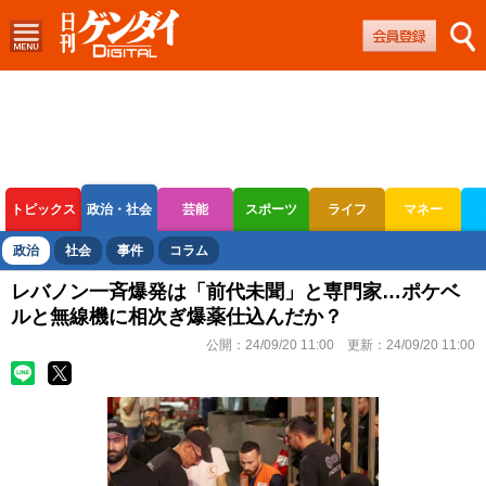
トピックス
政治・社会
芸能
スポーツ
ライフ
マネー
ボートレース
競輪
オートレース
政治
社会
事件
コラム
レバノン一斉爆発は「前代未聞」と専門家…ポケベ
ルと無線機に相次ぎ爆薬仕込んだか？
公開：
24/09/20 11:00
更新：
24/09/20 11:00