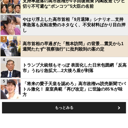
支持率急落の高市政権がV字回復画策 内閣改造でクビ
切り不可避な“ポンコツ”5大臣の名前
2
やはり浮上した高市首相「9月退陣」シナリオ…支持
率急落も反転攻勢のネタなく、不安材料ばかり目白押
し
3
高市首相の早過ぎた「熊本訪問」の背景…震災から1
週間たたず“視察強行”に批判殺到の案の定
4
トランプ大統領もそっぽ 表面化した日米包囲網「反高
市」うねり急拡大…2大後ろ盾が剥落
5
「将来の愛子天皇を認めろ」高市政権vs読売新聞でバ
トル激化！ 皇室典範「再び改定」に世論の85％が味
方
もっとみる