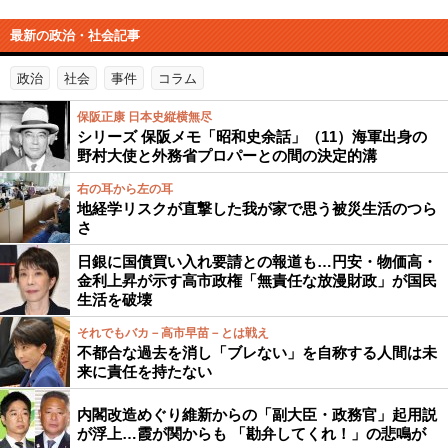
最新の政治・社会記事
政治
社会
事件
コラム
保阪正康 日本史縦横無尽
シリーズ 保阪メモ「昭和史余話」（11）海軍出身の
野村大使と外務省プロパーとの間の決定的溝
右の耳から左の耳
地経学リスクが直撃した我が家で思う被災生活のつら
さ
日銀に国債買い入れ要請との報道も…円安・物価高・
金利上昇が示す高市政権「無責任な放漫財政」が国民
生活を破壊
それでもバカ－高市早苗－とは戦え
不都合な過去を消し「ブレない」を自称する人間は未
来に責任を持たない
内閣改造めぐり維新からの「副大臣・政務官」起用説
が浮上…霞が関からも 「勘弁してくれ！」の悲鳴が