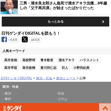
三男・清水良太郎さん急死で清水アキラ沈痛…8年越
しの「父子再共演」が始まったばかりだった
もっとみる
日刊ゲンダイDIGITALを読もう！
6.6万
18.5万
人気キーワード
高市首相
高校野球
青木歌音
清水アキラ
ハラスメント
高市早苗
高市政権
黄川田仁志
巨人
小野田紀美
日刊ゲンダイDIGITAL
政治・社会
政治ニュース
記事
政治・社会
政治
社会
事件
コラム