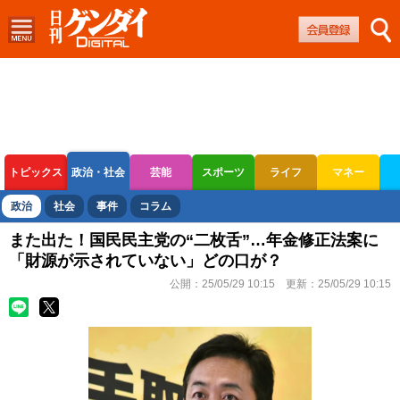
トピックス
政治・社会
芸能
スポーツ
ライフ
マネー
ボートレース
競輪
オートレース
政治
社会
事件
コラム
また出た！国民民主党の“二枚舌”…年金修正法案に
「財源が示されていない」どの口が？
公開：
25/05/29 10:15
更新：
25/05/29 10:15