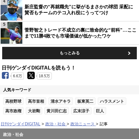
4
新庄監督の“再就職先”に挙がるまさかの球団 采配に
賛否もチームのテコ入れ役にうってつけ
5
菅野智之トレード不成立の裏に致命的な“前科”…ここ
まで11勝4敗でも市場価値が低かったワケ
もっとみる
日刊ゲンダイDIGITALを読もう！
6.6万
18.5万
人気キーワード
高校野球
高市首相
清水アキラ
板東英二
ハラスメント
高市政権
大岩剛
黄川田仁志
広末涼子
巨人
日刊ゲンダイDIGITAL
政治・社会
政治ニュース
記事
政治・社会