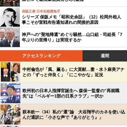
保阪正康 日本史縦横無尽
シリーズ 保阪メモ「昭和史余話」（12）松岡外相人
事こそが宣戦布告通知遅れの間接的原因
神戸への“聖地帰還”めぐり騒然…山口組・司組長「7
年ぶりの里帰り」は実現するか
アクセスランキング
週間
1
中村倫也が「風、薫る」に大貢献…妻・水卜麻美アナ
との「ずっと仲良く」「にこやかな」近況
2
欧州初の日本人指揮官誕生へ 森保一監督の“再就職
先”は「ベルギー1部の日系クラブ」一択か
3
萩本欽一〈34〉私の“運”論 大谷翔平のカネを使い込
んだ通訳に「小さな声で『ありがとう』」