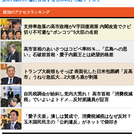
政治のアクセスランキング
1
支持率急落の高市政権がV字回復画策 内閣改造でクビ
切り不可避な“ポンコツ”5大臣の名前
2
高市首相のあいさつはコピペ率85％…「広島への思
い」石破前首相・愛子内親王とは絶望的格差
3
トランプ大統領もそっぽ 表面化した日米包囲網「反高
市」うねり急拡大…2大後ろ盾が剥落
4
自民税調会が紛糾し党内大荒れ！ 高市首相「消費税減
税」でいよいよトドメ…反対派議員が証言
5
「愛子天皇」潰しは賛成で、消費税減税はなぜ反対？
玉木国民民主の「公約違反」がネットで袋叩き