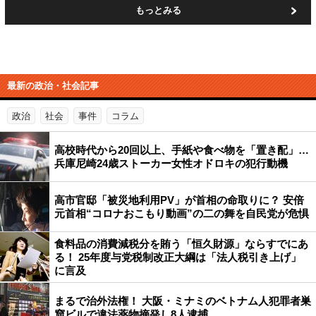
もっとみる
最新の政治・社会記事
政治
社会
事件
コラム
高校時代から20回以上、手紙や食べ物を「置き配」…
兵庫尼崎24歳ストーカー女性オドロキの犯行動機
高市官邸「被災地利用PV」が首相の命取りに？ 安倍
元首相“コロナおこもり動画”の二の舞を自民党が危惧
食料品の消費減税分を賄う「恒久財源」ならすでにあ
る！ 25年度与党税制改正大綱は「法人税引き上げ」
に言及
まるで治外法権！ 大阪・ミナミのベトナム人犯罪者巣
窟ビルで違法薬物摘発し8人逮捕