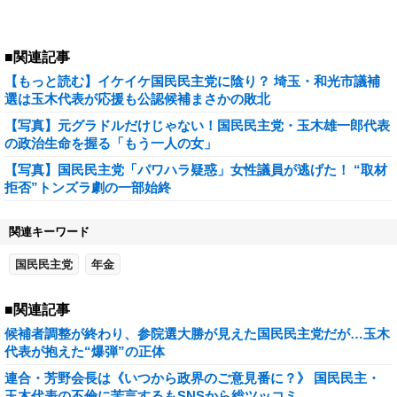
■関連記事
【もっと読む】イケイケ国民民主党に陰り？ 埼玉・和光市議補
選は玉木代表が応援も公認候補まさかの敗北
【写真】元グラドルだけじゃない！国民民主党・玉木雄一郎代表
の政治生命を握る「もう一人の女」
【写真】国民民主党「パワハラ疑惑」女性議員が逃げた！ “取材
拒否”トンズラ劇の一部始終
関連キーワード
国民民主党
年金
■関連記事
候補者調整が終わり、参院選大勝が見えた国民民主党だが…玉木
代表が抱えた“爆弾”の正体
連合・芳野会長は《いつから政界のご意見番に？》 国民民主・
玉木代表の不倫に苦言するもSNSから総ツッコミ