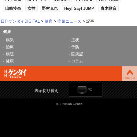
山崎怜奈
女性
野村克也
Hey! Say! JUMP
青木歌音
日刊ゲンダイDIGITAL
健康
病気ニュース
記事
健康
病気
症状
治療
予防
病院
闘病記
健康
コラム
表示切り替え
（C）Nikkan Gendai