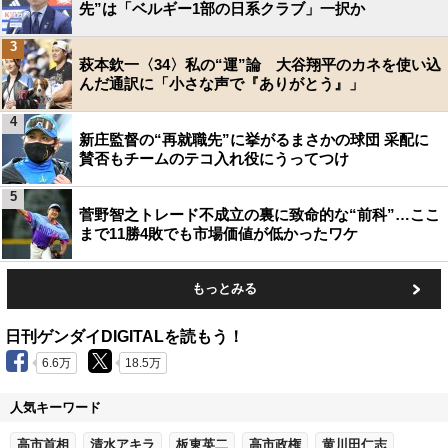
先”は「ベルギー1部の日系クラブ」一択か
3
萩本欽一〈34〉私の“運”論 大谷翔平のカネを使い込
んだ通訳に「小さな声で『ありがとう』」
4
新庄監督の“再就職先”に挙がるまさかの球団 采配に
賛否もチームのテコ入れ役にうってつけ
5
菅野智之トレード不成立の裏に致命的な“前科”…ここ
まで11勝4敗でも市場価値が低かったワケ
もっとみる
日刊ゲンダイDIGITALを読もう！
6.6万
18.5万
人気キーワード
高市首相
清水アキラ
板東英二
高市政権
黄川田仁志