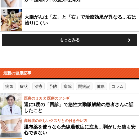
5
大腸がんは「左」と「右」で治療効果が異なる…右は
治りにくい
もっとみる
最新の健康記事
病気
症状
治療
予防
病院
闘病記
健康
コラム
医療のミカタ 医療のフシギ
週に1度の「回診」で急性大動脈解離の患者さんに話
したこと
高齢者の正しいクスリとの付き合い方
湿布薬を使うなら光線過敏症に注意…剥がした後も安
心できない