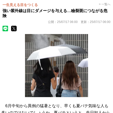
> 一覧へ
一生見える目をつくる
強い紫外線は目にダメージを与える…瞼裂斑につながる危
険
公開：
25/07/17 06:00
更新：
25/07/17 06:00
6月中旬から異例の猛暑となり、早くも夏バテ気味な人も
多いのではないでしょうか。夏バテというと、先日知人から