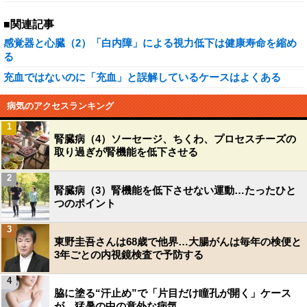
■関連記事
感覚器と心臓（2）「白内障」による視力低下は健康寿命を縮め
る
充血ではないのに「充血」と誤解しているケースはよくある
病気のアクセスランキング
1
腎臓病（4）ソーセージ、ちくわ、プロセスチーズの
取り過ぎが腎機能を低下させる
2
腎臓病（3）腎機能を低下させない運動…たったひと
つのポイント
3
東野圭吾さんは68歳で他界…大腸がんは毎年の検便と
3年ごとの内視鏡検査で予防する
4
脇に塗る“汗止め”で「片目だけ瞳孔が開く」ケース
が…猛暑の中の意外な病気