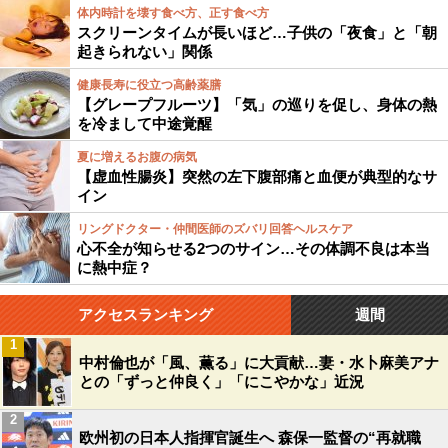
体内時計を壊す食べ方、正す食べ方
スクリーンタイムが長いほど…子供の「夜食」と「朝
起きられない」関係
健康長寿に役立つ高齢薬膳
【グレープフルーツ】「気」の巡りを促し、身体の熱
を冷まして中途覚醒
夏に増えるお腹の病気
【虚血性腸炎】突然の左下腹部痛と血便が典型的なサ
イン
リングドクター・仲間医師のズバリ回答ヘルスケア
心不全が知らせる2つのサイン…その体調不良は本当
に熱中症？
アクセスランキング
週間
1
中村倫也が「風、薫る」に大貢献…妻・水卜麻美アナ
との「ずっと仲良く」「にこやかな」近況
2
欧州初の日本人指揮官誕生へ 森保一監督の“再就職