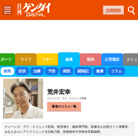
スポーツ
ライフ
マネー
健康
競馬
公営競技
コミッ
ボートレース
競輪
オートレース
病気
症状
治療
予防
病院
闘病記
健康
コラム
荒井宏幸
クイーンズ・アイ・クリニック院長
著者のコラム一覧
クイーンズ・アイ・クリニック院長。医学博士・眼科専門医。医療法人社団ライト理事長。
みなとみらいアイクリニック主任執刀医。防衛医科大学校非常勤講師。