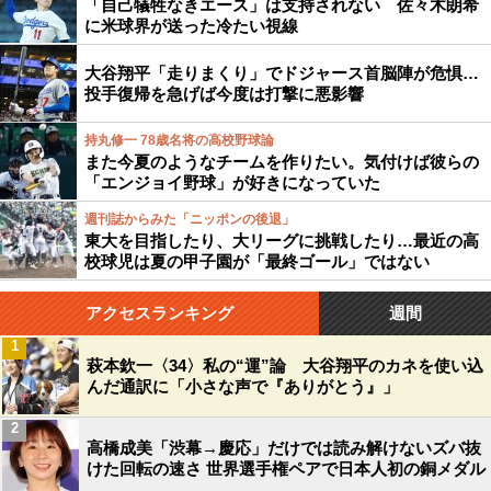
「自己犠牲なきエース」は支持されない 佐々木朗希
に米球界が送った冷たい視線
大谷翔平「走りまくり」でドジャース首脳陣が危惧…
投手復帰を急げば今度は打撃に悪影響
持丸修一 78歳名将の高校野球論
また今夏のようなチームを作りたい。気付けば彼らの
「エンジョイ野球」が好きになっていた
週刊誌からみた「ニッポンの後退」
東大を目指したり、大リーグに挑戦したり…最近の高
校球児は夏の甲子園が「最終ゴール」ではない
アクセスランキング
週間
1
萩本欽一〈34〉私の“運”論 大谷翔平のカネを使い込
んだ通訳に「小さな声で『ありがとう』」
2
高橋成美「渋幕→慶応」だけでは読み解けないズバ抜
けた回転の速さ 世界選手権ペアで日本人初の銅メダル