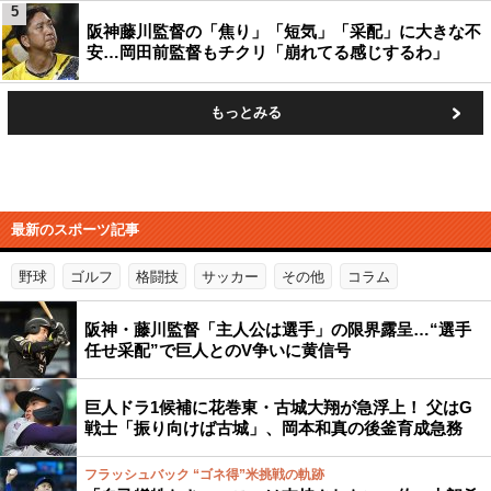
5
阪神藤川監督の「焦り」「短気」「采配」に大きな不
安…岡田前監督もチクリ「崩れてる感じするわ」
もっとみる
最新のスポーツ記事
野球
ゴルフ
格闘技
サッカー
その他
コラム
阪神・藤川監督「主人公は選手」の限界露呈…“選手
任せ采配”で巨人とのV争いに黄信号
巨人ドラ1候補に花巻東・古城大翔が急浮上！ 父はG
戦士「振り向けば古城」、岡本和真の後釜育成急務
フラッシュバック “ゴネ得”米挑戦の軌跡