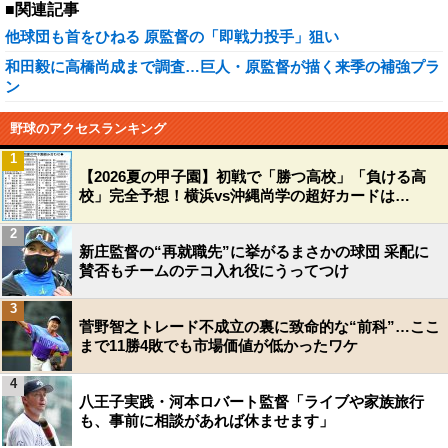
■関連記事
他球団も首をひねる 原監督の「即戦力投手」狙い
和田毅に高橋尚成まで調査…巨人・原監督が描く来季の補強プラ
ン
野球のアクセスランキング
1
【2026夏の甲子園】初戦で「勝つ高校」「負ける高
校」完全予想！横浜vs沖縄尚学の超好カードは…
2
新庄監督の“再就職先”に挙がるまさかの球団 采配に
賛否もチームのテコ入れ役にうってつけ
3
菅野智之トレード不成立の裏に致命的な“前科”…ここ
まで11勝4敗でも市場価値が低かったワケ
4
八王子実践・河本ロバート監督「ライブや家族旅行
も、事前に相談があれば休ませます」