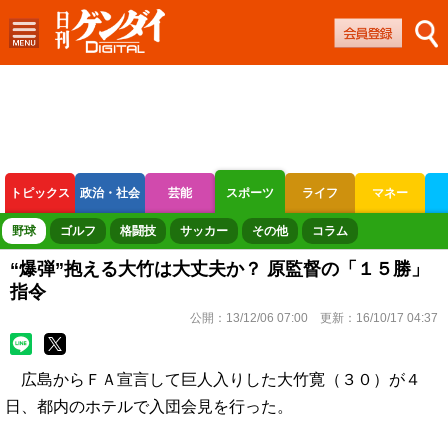
トピックス
政治・社会
芸能
スポーツ
ライフ
マネー
ボートレース
競輪
オートレース
野球
ゴルフ
格闘技
サッカー
その他
コラム
“爆弾”抱える大竹は大丈夫か？ 原監督の「１５勝」
指令
公開：
13/12/06 07:00
更新：
16/10/17 04:37
広島からＦＡ宣言して巨人入りした大竹寛（３０）が４
日、都内のホテルで入団会見を行った。