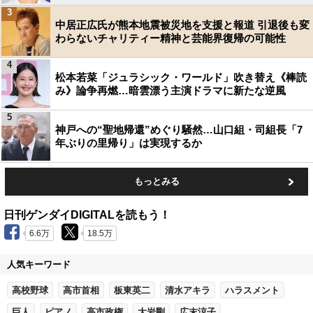
3
中居正広氏が熊本地震被災地を支援と報道 引退後も変
わらないチャリティー精神と芸能界復帰の可能性
4
松本若菜「ジュラシック・ワールド」吹き替え《棒読
み》論争再燃…暗雲漂う主演ドラマに新たな逆風
5
神戸への“聖地帰還”めぐり騒然…山口組・司組長「7
年ぶりの里帰り」は実現するか
もっとみる
日刊ゲンダイDIGITALを読もう！
6.6万
18.5万
人気キーワード
高校野球
高市首相
板東英二
清水アキラ
ハラスメント
巨人
ピアノ
高市政権
大岩剛
広末涼子