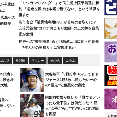
「ミシガンのマムダニ」が民主党上院予備選に勝
が今度は
利 「急進左派では本選で勝てない」という常識を
炎上
覆すか
「広島への
高市官邸「被災地利用PV」が首相の命取りに？
的格差
安倍元首相“コロナおこもり動画”の二の舞を自民
党が危惧
神戸への“聖地帰還”めぐり騒然…山口組・司組長
「7年ぶりの里帰り」は実現するか
ゴルフ
格闘技
サッカー
その他
コラム
本代表ト
大谷翔平「9戦打率.457」でもド
に続き板
ジャース1勝8敗…勝ちたい一心
田大地
の“暴走”で膝悪化の懸念
阿部前監督が吐いた「育てるとい
勝目へ
ったら最下位」は何だった？ 巨
振しない
人“若手だらけ”でV争いに他球団
？
も困惑
人気