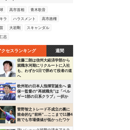
球
高市首相
青木歌音
キラ
ハラスメント
高市政権
苗
大岩剛
スキャンダル
仁志
アクセスランキング
週間
佐藤二朗は信州大経済学部から
就職氷河期にリクルートに入社
も、わずか1日で辞めて役者の道
へ
欧州初の日本人指揮官誕生へ 森
保一監督の“再就職先”は「ベル
ギー1部の日系クラブ」一択か
菅野智之トレード不成立の裏に
致命的な“前科”…ここまで11勝4
敗でも市場価値が低かったワケ
強いショック状態の清水アキラ