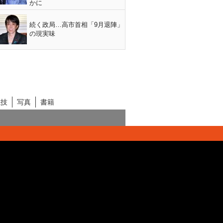
かに
続く政局…高市首相「9月退陣」
の現実味
競技
写真
書籍