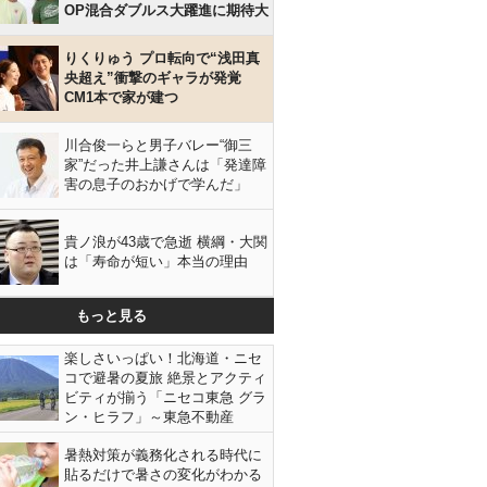
OP混合ダブルス大躍進に期待大
りくりゅう プロ転向で“浅田真
央超え”衝撃のギャラが発覚
CM1本で家が建つ
川合俊一らと男子バレー“御三
家”だった井上謙さんは「発達障
害の息子のおかげで学んだ」
貴ノ浪が43歳で急逝 横綱・大関
は「寿命が短い」本当の理由
もっと見る
楽しさいっぱい！北海道・ニセ
コで避暑の夏旅 絶景とアクティ
ビティが揃う「ニセコ東急 グラ
ン・ヒラフ」～東急不動産
暑熱対策が義務化される時代に
貼るだけで暑さの変化がわかる