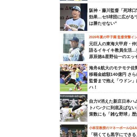
阪神・藤川監督「死球口
効果…セ5球団に広がる
は勝たせない”
2026年夏の甲子園 監督突撃イ
元巨人の東海大甲府・仲
語るイキイキ教員生活…
原辰徳&星野仙一のエッ
海舟&航大のモテモテ佐
移籍金総額140億円 さ
監督まで抱え「ウドン」
ハ！
自力V消えた新庄日本ハ
トバンクに到底及ばない
策数にも「雑な野球」歴
小林至教授のマネーボールQ&A
「弱くても黒字にできる