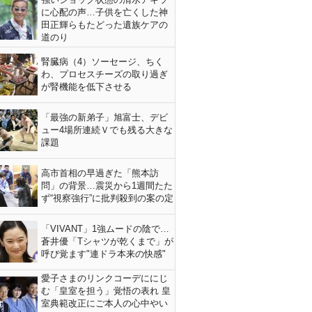
に心配の声…子供を亡くした神
田正輝らもたどった遺族ケアの
道のり
腎臓病（4）ソーセージ、ちく
わ、プロセスチーズの取り過ぎ
が腎機能を低下させる
「最強の新弟子」旭富士、デビ
ュー4場所連続Ｖでも残る大きな
課題
高市首相の早過ぎた「熊本訪
問」の背景…震災から1週間たた
ず“視察強行”に批判殺到の案の定
「VIVANT」1強ムードの陰で…
蒼井優「Tシャツが乾くまで」が
呼び覚ます"連ドラ本来の快感"
愛子さまのリンクコーデににじ
む「皇室を担う」覚悟の表れ 皇
室典範改正にご本人の心中やい