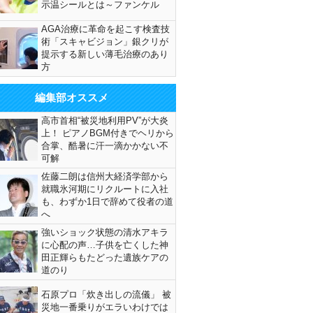
示温シールとは～ファンケル
AGA治療に革命を起こす検査技
術「スキャビジョン」銀クリが
提示する新しい薄毛治療のあり
方
編集部オススメ
高市首相“被災地利用PV”が大炎
上！ ピアノBGM付きでヘリから
合掌、酷暑に汗一滴かかない不
可解
佐藤二朗は信州大経済学部から
就職氷河期にリクルートに入社
も、わずか1日で辞めて役者の道
へ
強いショック状態の清水アキラ
に心配の声…子供を亡くした神
田正輝らもたどった遺族ケアの
道のり
石原プロ「炊き出しの流儀」 被
災地一番乗りがエラいわけでは