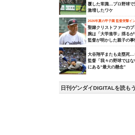
覆した常識…プロ野球で
激増したワケ
2026年夏の甲子園 監督突撃イ
聖隷クリストファーのプ
腕は「大学進学」揺るが
監督が明かした親子の事
大谷翔平またも走塁死…
監督「我々の野球ではな
にある“最大の懸念”
日刊ゲンダイDIGITALを読も