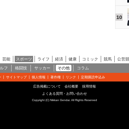
10
芸能
スポーツ
ライフ
経済
健康
コミック
競馬
公営
ルフ
格闘技
サッカー
その他
コラム
ー
サイトマップ
個人情報
著作権
リンク
定期購読申込み
広告掲載について
会社概要
採用情報
よくある質問・お問い合わせ
Copyright (C) Nikkan Gendai. All Rights Reserved