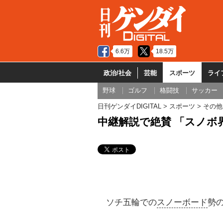
6.6万
18.5万
政治/社会
芸能
スポーツ
ライ
野球
ゴルフ
格闘技
サッカー
日刊ゲンダイDIGITAL
スポーツ
その他
中継解説で絶賛 「スノボ
ソチ五輪での
スノーボード
勢