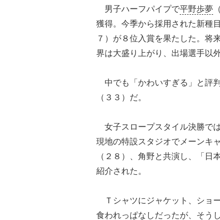
男子ハーフパイプで
平野歩夢
獲得。今季から採用された新種
７）が８位入賞を果たした。将
界は大盛り上がり、出場選手以
中でも「かわいすぎる」と評判
（３３）だ。
女子スロープスタイル決勝では
現地の特設スタジオでメーンキ
（２８）、角野と共演し、「日
紹介された。
Ｔシャツにジャケット、ショー
食われっぱなしだったが、そう