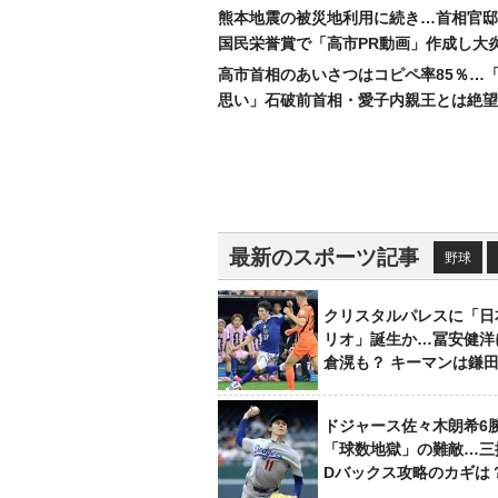
熊本地震の被災地利用に続き…首相官邸
国民栄誉賞で「高市PR動画」作成し大
高市首相のあいさつはコピペ率85％…
思い」石破前首相・愛子内親王とは絶望
最新のスポーツ記事
野球
クリスタルパレスに「日
リオ」誕生か…冨安健洋
倉滉も？ キーマンは鎌
ドジャース佐々木朗希6
「球数地獄」の難敵…三
Dバックス攻略のカギは