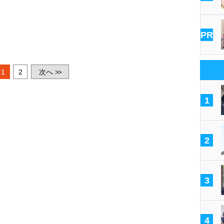
PR
1
2
次へ
>>
1
2
3
4