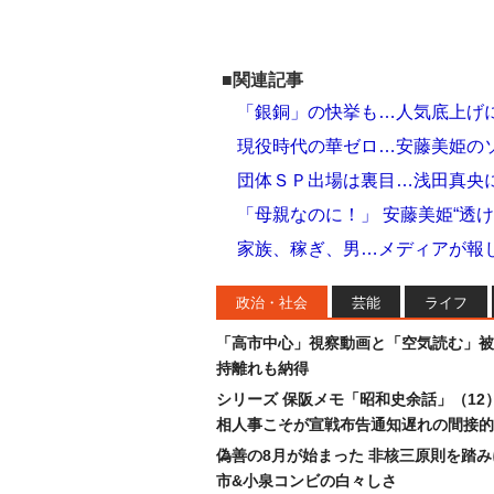
■関連記事
「銀銅」の快挙も…人気底上げ
現役時代の華ゼロ…安藤美姫の
団体ＳＰ出場は裏目…浅田真央
「母親なのに！」 安藤美姫“透
家族、稼ぎ、男…メディアが報じ
政治・社会
芸能
ライフ
「高市中心」視察動画と「空気読む」被
持離れも納得
シリーズ 保阪メモ「昭和史余話」（12
相人事こそが宣戦布告通知遅れの間接的
偽善の8月が始まった 非核三原則を踏
市&小泉コンビの白々しさ