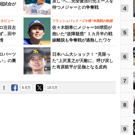
戻し”へ…完全復活の元エースを
冠試合が
待つメジャーとの争奪戦
4
ンタビュー
フラッシュバック “ゴネ得”米挑戦の軌跡
ロ注目左
佐々木朗希にメジャー30球団が
5
ず…田中
抱いた“故障疑惑” １カ月半の戦
情
線離脱も争奪戦が過熱したワケ
ロバーツ
日本ハム大ショック！ “見限っ
6
い」の裏
た”上沢直之が天敵に、呼び戻し
た有原航平が足枷となる皮肉
7
う！
6.6万
18.5万
8
9