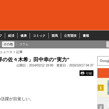
フ
経済
健康
コミック
競馬
公営競技
書籍
その他
コラム
ニュース
記事
界の佐々木希」田中幸の“実力”
公開日：
2014/02/12 19:00
更新日：
2016/10/17 04:37
印刷
1
の活躍が目覚しい。
2