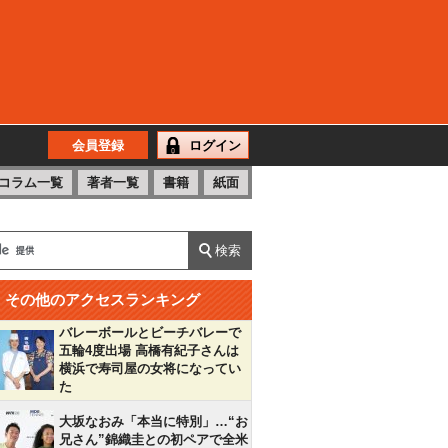
会員登録
ログイン
コラム一覧
著者一覧
書籍
紙面
その他のアクセスランキング
バレーボールとビーチバレーで
五輪4度出場 高橋有紀子さんは
横浜で寿司屋の女将になってい
た
大坂なおみ「本当に特別」…“お
兄さん”錦織圭との初ペアで全米