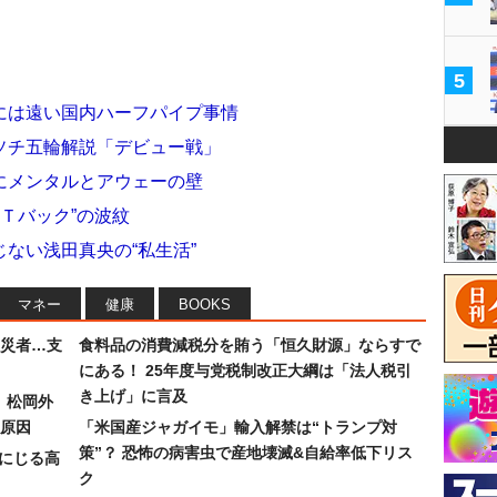
5
には遠い国内ハーフパイプ事情
ソチ五輪解説「デビュー戦」
にメンタルとアウェーの壁
けＴバック”の波紋
ない浅田真央の“私生活”
マネー
健康
BOOKS
災者…支
食料品の消費減税分を賄う「恒久財源」ならすで
にある！ 25年度与党税制改正大綱は「法人税引
き上げ」に言及
）松岡外
原因
「米国産ジャガイモ」輸入解禁は“トランプ対
策”？ 恐怖の病害虫で産地壊滅&自給率低下リス
みにじる高
ク