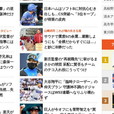
撃」の逆
日本ハムはソフトBに対抗心むき
高校野
“阪神だけ
出しも…CS突破へ「3位キープ」
清水ア
が得策の皮肉
高市早
ンタビュー
山﨑武司 これが俺の生きる道
黄川田
沢監督が
サウナで震度6の余震…避難しよ
指導には
うにも「全裸だからすぐには…」
センス
と妙に冷静だった
野兄弟は
新庄監督の“再就職先”に挙がるま
1
らに森保一
さかの球団 采配に賛否もチーム
はウハウ
のテコ入れ役にうってつけ
2
大谷翔平に「臨時クローザー」の
ムがソフ
仰天プラン 守護神不調のドジャ
当然…失
ースはWS3連覇へなりふり構わ
然
ず
3
巨人が今オフにも菅野智之を“買
」楽天が