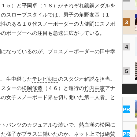
（１５）と平岡卓（１８）がそれぞれ銀銅メダルを
目のスロープスタイルでは、男子の角野友基（１
3
来性のある１０代スノーボーダーの大健闘にスノボ
外のボーダーへの注目も急速に広がっている。
4
になっているのが、プロスノーボーダーの田中幸
5
、生中継した
テレビ朝日
のスタジオ解説を担当。
ャスターの
松岡修造
（４６）と進行の
竹内由恵
アナ
本の女子スノーボード界を切り開いた第一人者」と
PR
トパンツのカジュアルな装いで、熱血漢の松岡に
PR
した様子がプラスに働いたのか、ネット上では絶賛