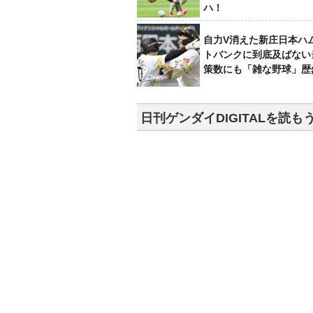
ハ！
自力V消えた新庄日本ハ
トバンクに到底及ばない
策数にも「雑な野球」歴
日刊ゲンダイDIGITALを読も