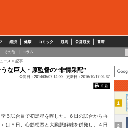
フ
経済
健康
コミック
競馬
公営競技
書籍
その他
コラム
ュース
記事
うな巨人・原監督の“非情采配”
公開日：
2014/05/07 14:00
更新日：
2016/10/17 04:37
印刷
1
今季５試合目で初黒星を喫した。６日の試合から再
５）は５日、
心筋梗塞
と大動脈解離を併発し、４日
2