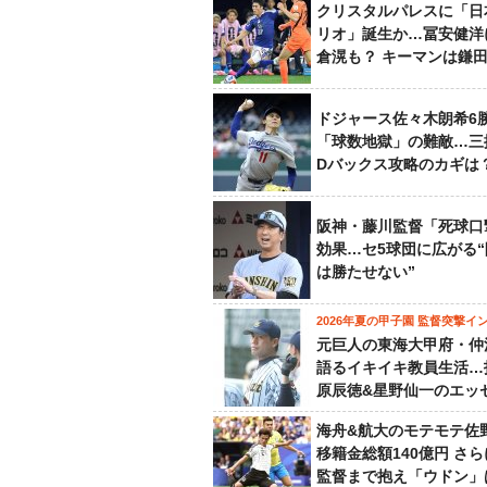
クリスタルパレスに「日
リオ」誕生か…冨安健洋
倉滉も？ キーマンは鎌
ドジャース佐々木朗希6
「球数地獄」の難敵…三
Dバックス攻略のカギは
阪神・藤川監督「死球口
効果…セ5球団に広がる
は勝たせない”
2026年夏の甲子園 監督突撃イ
元巨人の東海大甲府・仲
語るイキイキ教員生活…
原辰徳&星野仙一のエッ
海舟&航大のモテモテ佐
移籍金総額140億円 さ
監督まで抱え「ウドン」