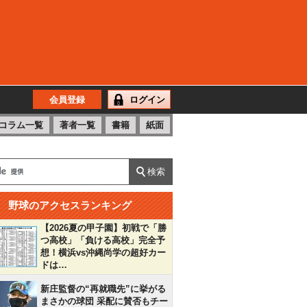
会員登録
ログイン
コラム一覧
著者一覧
書籍
紙面
野球のアクセスランキング
【2026夏の甲子園】初戦で「勝
つ高校」「負ける高校」完全予
想！横浜vs沖縄尚学の超好カー
ドは…
新庄監督の“再就職先”に挙がる
まさかの球団 采配に賛否もチー