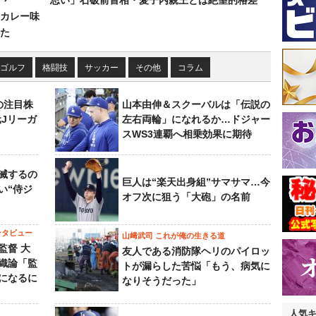
思い」石破前首相・愛子内親王とは絶望的格差
カレー味
た
ゴルフ
格闘技
サッカー
その他
コラム
の注目株
山本由伸＆スクーバルは「伝説の
元Jリーガ
左右両輪」になれるか…ドジャー
スWS3連覇へ相乗効果に期待
滅するの
巨人は“楽天出身組”サマサマ…今
い“侍ジ
オフ次に狙う「大砲」の名前
ンタビュー
山﨑武司 これが俺の生きる道
監督 大
友人である消防隊ヘリのパイロッ
織論「監
トが漏らした苦悩「もう、病気に
になるに
なりそうだった」
人気