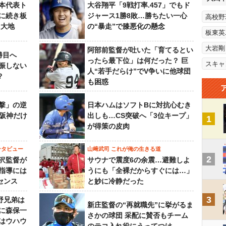
本代表ト
大谷翔平「9戦打率.457」でもド
に続き板
ジャース1勝8敗…勝ちたい一心
高校野
田大地
の“暴走”で膝悪化の懸念
板東英
大岩剛
阿部前監督が吐いた「育てるとい
勝目へ
ったら最下位」は何だった？ 巨
スキャ
振しない
人“若手だらけ”でV争いに他球団
？
も困惑
撃」の逆
日本ハムはソフトBに対抗心むき
“阪神だけ
出しも…CS突破へ「3位キープ」
1
が得策の皮肉
ンタビュー
山﨑武司 これが俺の生きる道
2
沢監督が
サウナで震度6の余震…避難しよ
指導には
うにも「全裸だからすぐには…」
センス
と妙に冷静だった
3
野兄弟は
新庄監督の“再就職先”に挙がるま
らに森保一
さかの球団 采配に賛否もチーム
はウハウ