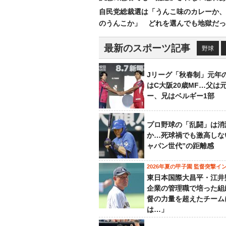
自民党総裁選は「うんこ味のカレーか、
のうんこか」 どれを選んでも地獄だっ
最新のスポーツ記事
野球
Jリーグ「秋春制」元年
はC大阪20歳MF…父は
ー、兄はベルギー1部
プロ野球の「乱闘」は消
か…死球禍でも激高しな
ャパン世代”の距離感
2026年夏の甲子園 監督突撃イ
東日本国際大昌平・江井
企業の管理職で培った組
督の力量を超えたチーム
は…」