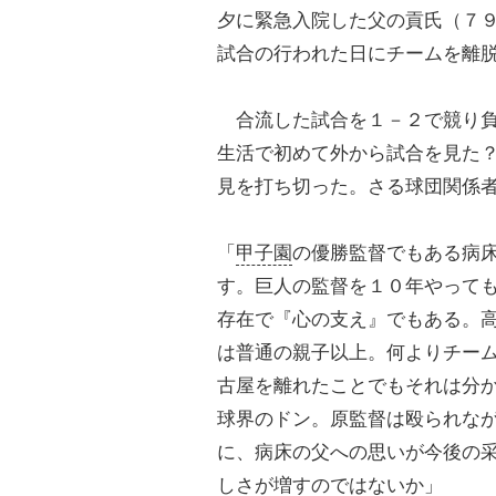
夕に緊急入院した父の貢氏（７
試合の行われた日にチームを離
合流した試合を１－２で競り負
生活で初めて外から試合を見た
見を打ち切った。さる球団関係
「
甲子園
の優勝監督でもある病
す。巨人の監督を１０年やって
存在で『心の支え』でもある。
は普通の親子以上。何よりチー
古屋を離れたことでもそれは分
球界のドン。原監督は殴られな
に、病床の父への思いが今後の
しさが増すのではないか」