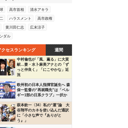
球
高市首相
清水アキラ
二
ハラスメント
高市政権
黄川田仁志
広末涼子
ンダル
アクセスランキング
週間
中村倫也が「風、薫る」に大貢
献…妻・水卜麻美アナとの「ず
っと仲良く」「にこやかな」近
況
欧州初の日本人指揮官誕生へ 森
保一監督の“再就職先”は「ベル
ギー1部の日系クラブ」一択か
萩本欽一〈34〉私の“運”論 大
谷翔平のカネを使い込んだ通訳
に「小さな声で『ありがと
う』」