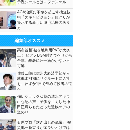
示温シールとは～ファンケル
AGA治療に革命を起こす検査技
術「スキャビジョン」銀クリが
提示する新しい薄毛治療のあり
方
編集部オススメ
高市首相“被災地利用PV”が大炎
上！ ピアノBGM付きでヘリから
合掌、酷暑に汗一滴かかない不
可解
佐藤二朗は信州大経済学部から
就職氷河期にリクルートに入社
も、わずか1日で辞めて役者の道
へ
強いショック状態の清水アキラ
に心配の声…子供を亡くした神
田正輝らもたどった遺族ケアの
道のり
石原プロ「炊き出しの流儀」 被
災地一番乗りがエラいわけでは