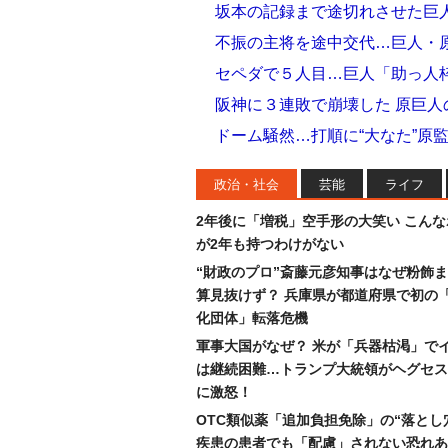
坂本の記録まで途切れさせた巨
不振の主将を途中交代…巨人・
セペダで５人目…巨人「助っ人
阪神に３連敗で崩壊した 原巨人
ドーム騒然…打順に“大なた”原
政治・社会
芸能
ライフ
2年後に「増税」空手形の大笑い こん
が2年も持つわけがない
“財政のプロ”斎藤元彦知事はなぜ粉飾
算見抜けず？ 兵庫県が都道府県で初の
化団体」転落危機
軍事大国がなぜ？ 米が「兵器枯渇」で
は継続困難…トランプ大統領がヘグセス
に激怒！
OTC類似薬「追加負担免除」の“落とし
疾患の患者でも「配慮」されない恐れあ