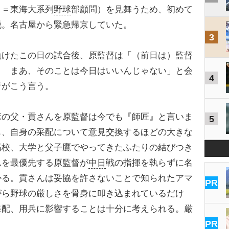
９＝東海大系列
野球
部顧問）を見舞うため、初めて
脱。名古屋から緊急帰京していた。
3
けたこの日の試合後、原監督は「（前日は）監督
？ まあ、そのことは今日はいいんじゃない」と会
4
者がこう言う。
床の父・貢さんを原監督は今でも『師匠』と言いま
5
も、自身の采配について意見交換するほどの大きな
高校、大学と父子鷹でやってきたふたりの結びつき
ムを最優先する原監督が
中日
戦の指揮を執らずに名
かる。貢さんは妥協を許さないことで知られたアマ
PR
がら野球の厳しさを骨身に叩き込まれているだけ
采配、用兵に影響することは十分に考えられる。厳
PR