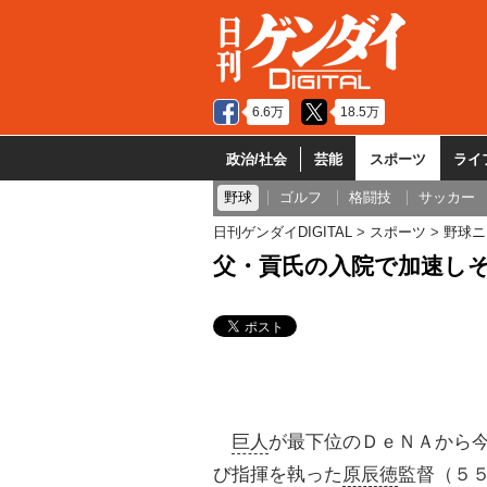
6.6万
18.5万
政治/社会
芸能
スポーツ
ライ
野球
ゴルフ
格闘技
サッカー
日刊ゲンダイDIGITAL
スポーツ
野球ニ
父・貢氏の入院で加速しそ
巨人
が最下位のＤｅＮＡから
び指揮を執った
原辰徳
監督（５