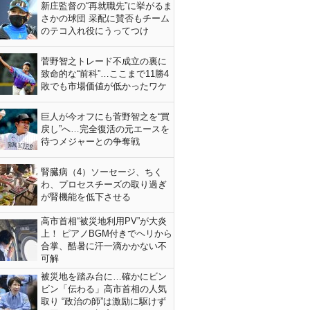
新庄監督の“再就職先”に挙がるま
さかの球団 采配に賛否もチーム
のテコ入れ役にうってつけ
菅野智之トレード不成立の裏に
致命的な“前科”…ここまで11勝4
敗でも市場価値が低かったワケ
巨人が今オフにも菅野智之を“買
戻し”へ…完全復活の元エースを
待つメジャーとの争奪戦
腎臓病（4）ソーセージ、ちく
わ、プロセスチーズの取り過ぎ
が腎機能を低下させる
高市首相“被災地利用PV”が大炎
上！ ピアノBGM付きでヘリから
合掌、酷暑に汗一滴かかない不
可解
被災地を踏み台に…確かにビン
ビン「伝わる」高市首相の人気
取り “政治の師”は激励に駆けず