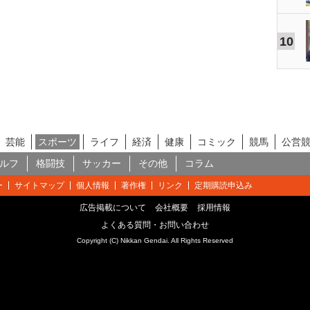
10
芸能
スポーツ
ライフ
経済
健康
コミック
競馬
公営
ルフ
格闘技
サッカー
その他
コラム
ー
サイトマップ
個人情報
著作権
リンク
定期購読申込み
広告掲載について
会社概要
採用情報
よくある質問・お問い合わせ
Copyright (C) Nikkan Gendai. All Rights Reserved