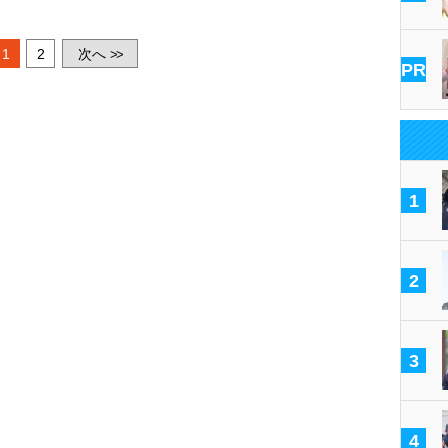
1
2
次へ
>>
PR
1
2
3
4