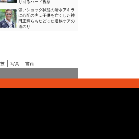
り回るハード視察
強いショック状態の清水アキラ
に心配の声…子供を亡くした神
田正輝らもたどった遺族ケアの
道のり
競技
写真
書籍