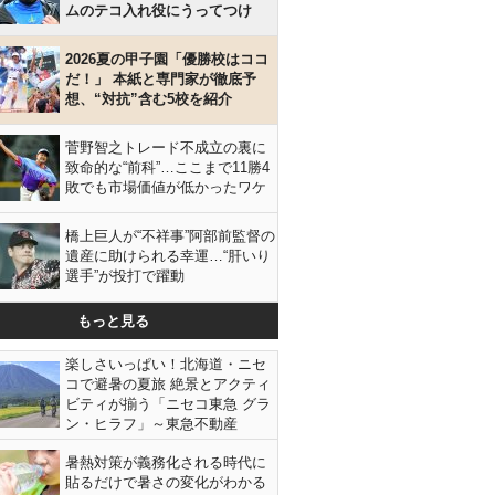
ムのテコ入れ役にうってつけ
2026夏の甲子園「優勝校はココ
だ！」 本紙と専門家が徹底予
想、“対抗”含む5校を紹介
菅野智之トレード不成立の裏に
致命的な“前科”…ここまで11勝4
敗でも市場価値が低かったワケ
橋上巨人が“不祥事”阿部前監督の
遺産に助けられる幸運…“肝いり
選手”が投打で躍動
もっと見る
楽しさいっぱい！北海道・ニセ
コで避暑の夏旅 絶景とアクティ
ビティが揃う「ニセコ東急 グラ
ン・ヒラフ」～東急不動産
暑熱対策が義務化される時代に
貼るだけで暑さの変化がわかる