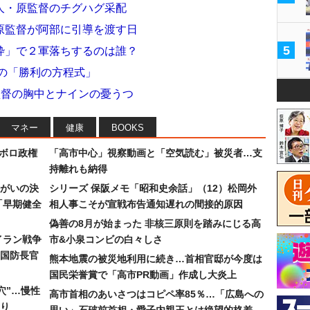
人・原監督のチグハグ采配
原監督が阿部に引導を渡す日
5
枠」で２軍落ちするのは誰？
の「勝利の方程式」
監督の胸中とナインの憂うつ
マネー
健康
BOOKS
なボロ政権
「高市中心」視察動画と「空気読む」被災者…支
持離れも納得
まがいの決
シリーズ 保阪メモ「昭和史余話」（12）松岡外
「早期健全
相人事こそが宣戦布告通知遅れの間接的原因
偽善の8月が始まった 非核三原則を踏みにじる高
イラン戦争
市&小泉コンビの白々しさ
国防長官
熊本地震の被災地利用に続き…首相官邸が今度は
国民栄誉賞で「高市PR動画」作成し大炎上
穴”…慢性
高市首相のあいさつはコピペ率85％…「広島への
り