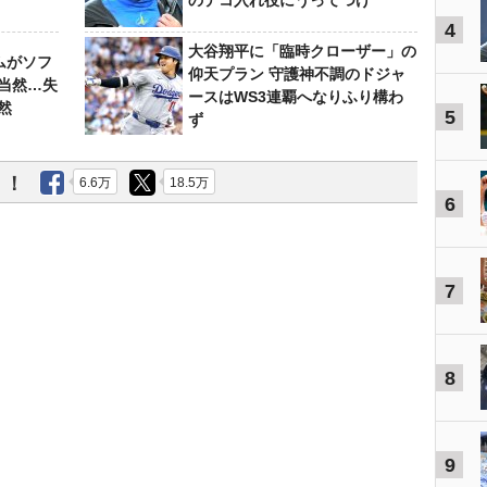
のテコ入れ役にうってつけ
4
大谷翔平に「臨時クローザー」の
ムがソフ
仰天プラン 守護神不調のドジャ
当然…失
ースはWS3連覇へなりふり構わ
然
5
ず
う！
6.6万
18.5万
6
7
8
9