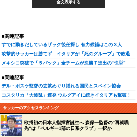
全文表示する
■関連記事
すでに動きだしているザック後任探し 有力候補はこの３人
攻撃的サッカーは勝てず…イタリアが「死のグループ」で敗退
メキシコ突破で「５バック」全チームが決勝Ｔ進出の“快挙”
■関連記事
デル・ボスケ監督の去就めぐり揺れる国民とスペイン協会
コスタリカ「大波乱」連発 ウルグアイに続きイタリアも撃破！
サッカーのアクセスランキング
1
欧州初の日本人指揮官誕生へ 森保一監督の“再就職
先”は「ベルギー1部の日系クラブ」一択か