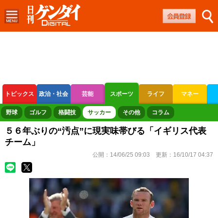
トピックス
政治・社会
芸能
スポーツ
ライフ
マネー
ボートレース
競輪
オートレース
野球
ゴルフ
格闘技
サッカー
その他
コラム
５６年ぶりの“汚点”に現実味帯びる「イギリス代表
チーム」
公開：
14/06/25 09:03
更新：
16/10/17 04:37