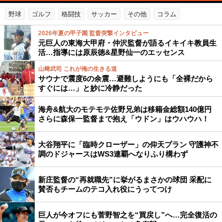
野球
ゴルフ
格闘技
サッカー
その他
コラム
2026年夏の甲子園 監督突撃インタビュー
元巨人の東海大甲府・仲沢監督が語るイキイキ教員生
活…指導には原辰徳&星野仙一のエッセンス
山﨑武司 これが俺の生きる道
サウナで震度6の余震…避難しようにも「全裸だから
すぐには…」と妙に冷静だった
海舟&航大のモテモテ佐野兄弟は移籍金総額140億円
さらに森保一監督まで抱え「ウドン」はウハウハ！
大谷翔平に「臨時クローザー」の仰天プラン 守護神不
調のドジャースはWS3連覇へなりふり構わず
新庄監督の“再就職先”に挙がるまさかの球団 采配に
賛否もチームのテコ入れ役にうってつけ
巨人が今オフにも菅野智之を“買戻し”へ…完全復活の