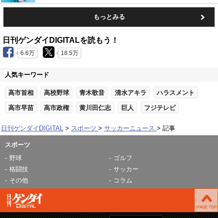
もっとみる
日刊ゲンダイDIGITALを読もう！
6.6万
18.5万
人気キーワード
高市首相
高校野球
青木歌音
清水アキラ
ハラスメント
高市早苗
高市政権
黄川田仁志
巨人
フジテレビ
日刊ゲンダイDIGITAL
スポーツ
サッカーニュース
記事
スポーツ
野球
ゴルフ
格闘技
サッカー
その他
コラム