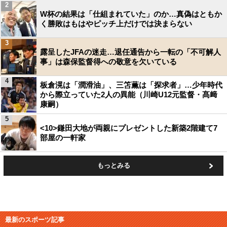
2
W杯の結果は「仕組まれていた」のか…真偽はともか
く勝敗はもはやピッチ上だけでは決まらない
3
露呈したJFAの迷走…退任通告から一転の「不可解人
事」は森保監督得への敬意を欠いている
4
板倉滉は「潤滑油」、三笘薫は「探求者」…少年時代
から際立っていた2人の異能（川崎U12元監督・髙﨑
康嗣）
5
<10>鎌田大地が両親にプレゼントした新築2階建て7
部屋の一軒家
もっとみる
最新のスポーツ記事