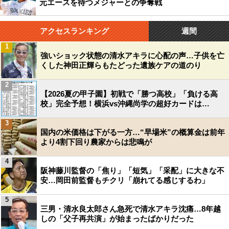
元エースを待つメジャーとの争奪戦
アクセスランキング
週間
1
強いショック状態の清水アキラに心配の声…子供を亡
くした神田正輝らもたどった遺族ケアの道のり
2
【2026夏の甲子園】初戦で「勝つ高校」「負ける高
校」完全予想！横浜vs沖縄尚学の超好カードは…
3
国内の米価格は下がる一方…“早場米”の概算金は前年
より4割下回り農家からは悲鳴が
4
阪神藤川監督の「焦り」「短気」「采配」に大きな不
安…岡田前監督もチクリ「崩れてる感じするわ」
5
三男・清水良太郎さん急死で清水アキラ沈痛…8年越
しの「父子再共演」が始まったばかりだった