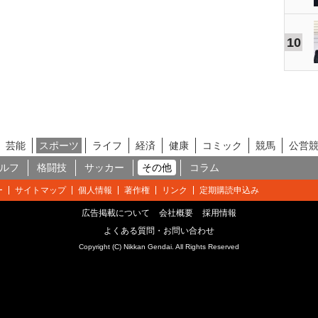
10
芸能
スポーツ
ライフ
経済
健康
コミック
競馬
公営
ルフ
格闘技
サッカー
その他
コラム
ー
サイトマップ
個人情報
著作権
リンク
定期購読申込み
広告掲載について
会社概要
採用情報
よくある質問・お問い合わせ
Copyright (C) Nikkan Gendai. All Rights Reserved