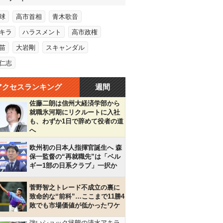
球
高市首相
青木歌音
キラ
ハラスメント
高市政権
苗
大岩剛
スキャンダル
仁志
アクセスランキング
週間
佐藤二朗は信州大経済学部から
就職氷河期にリクルートに入社
も、わずか1日で辞めて役者の道
へ
欧州初の日本人指揮官誕生へ 森
保一監督の“再就職先”は「ベル
ギー1部の日系クラブ」一択か
菅野智之トレード不成立の裏に
致命的な“前科”…ここまで11勝4
敗でも市場価値が低かったワケ
強いショック状態の清水アキラ