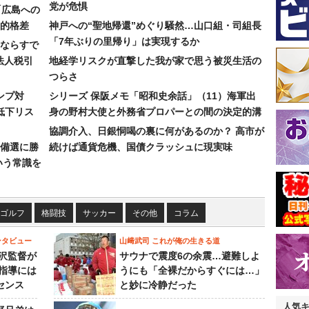
党が危惧
「広島への
的格差
神戸への“聖地帰還”めぐり騒然…山口組・司組長
「7年ぶりの里帰り」は実現するか
ならすで
法人税引
地経学リスクが直撃した我が家で思う被災生活の
つらさ
ンプ対
シリーズ 保阪メモ「昭和史余話」（11）海軍出
低下リス
身の野村大使と外務省プロパーとの間の決定的溝
協調介入、日銀恫喝の裏に何があるのか？ 高市が
備選に勝
続けば通貨危機、国債クラッシュに現実味
いう常識を
ゴルフ
格闘技
サッカー
その他
コラム
ンタビュー
山﨑武司 これが俺の生きる道
沢監督が
サウナで震度6の余震…避難しよ
指導には
うにも「全裸だからすぐには…」
センス
と妙に冷静だった
人気