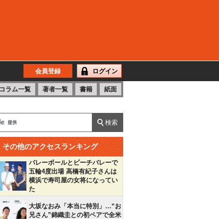
会員登録
ログイン
コラム一覧
著者一覧
書籍
紙面
その他のアクセスランキング
バレーボールとビーチバレーで
五輪4度出場 高橋有紀子さんは
横浜で寿司屋の女将になってい
た
大坂なおみ「本当に特別」…“お
兄さん”錦織圭との初ペアで全米