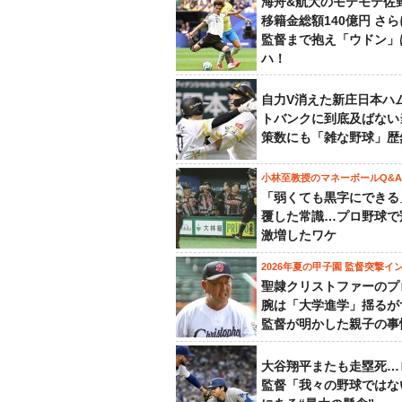
海舟&航大のモテモテ佐
移籍金総額140億円 さ
監督まで抱え「ウドン」
ハ！
自力V消えた新庄日本ハ
トバンクに到底及ばない
策数にも「雑な野球」歴
小林至教授のマネーボールQ&A
「弱くても黒字にできる
覆した常識…プロ野球で
激増したワケ
2026年夏の甲子園 監督突撃イ
聖隷クリストファーのプ
腕は「大学進学」揺るが
監督が明かした親子の事
大谷翔平またも走塁死…
監督「我々の野球ではな