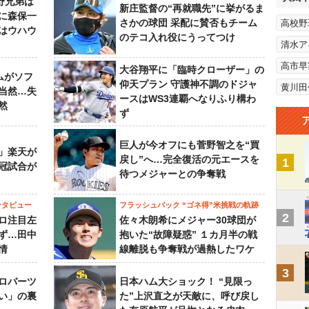
野兄弟は
新庄監督の“再就職先”に挙がるま
らに森保一
さかの球団 采配に賛否もチーム
高校野
はウハウ
のテコ入れ役にうってつけ
清水ア
高市早
大谷翔平に「臨時クローザー」の
ムがソフ
仰天プラン 守護神不調のドジャ
黄川田
当然…失
ースはWS3連覇へなりふり構わ
然
ず
巨人が今オフにも菅野智之を“買
」楽天が
戻し”へ…完全復活の元エースを
1
冠試合が
待つメジャーとの争奪戦
ンタビュー
フラッシュバック “ゴネ得”米挑戦の軌跡
2
ロ注目左
佐々木朗希にメジャー30球団が
ず…田中
抱いた“故障疑惑” １カ月半の戦
情
線離脱も争奪戦が過熱したワケ
3
ロバーツ
日本ハム大ショック！ “見限っ
い」の裏
た”上沢直之が天敵に、呼び戻し