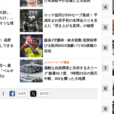
た有原航平が足枷となる皮肉
4
大胆」、
ロッテ益田が250セーブ達成！ 平
らけ」…
成生まれ投手初の名球会入りを支
そうな境
えた「浮き上がる直球」の秘密
5
！ 高野
森保J守護神・鈴木彩艶 現実味帯
しできる
びる欧州BIG5強豪パリSG移籍の
6
吉凶
メジャーリーグ通信
生へ 森
7
過酷な自然環境と共存する大リー
は「ベルギ
グ 酷暑42.7度、7時間23分の雨天
択か
中断、WSを襲った大地震
8
う！
6.6万
18.5万
9