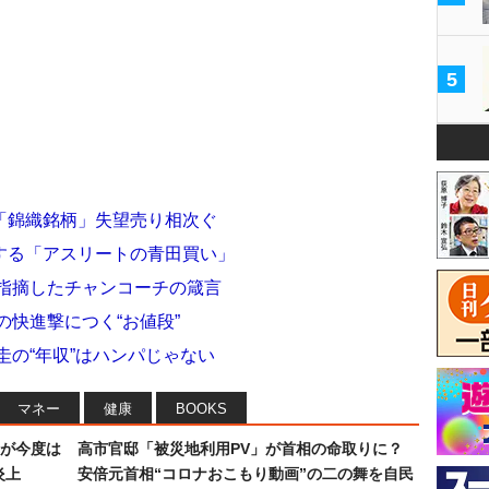
5
「錦織銘柄」失望売り相次ぐ
する「アスリートの青田買い」
を指摘したチャンコーチの箴言
の快進撃につく“お値段”
圭の“年収”はハンパじゃない
マネー
健康
BOOKS
が今度は
高市官邸「被災地利用PV」が首相の命取りに？
炎上
安倍元首相“コロナおこもり動画”の二の舞を自民