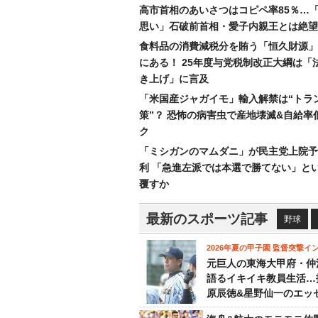
高市首相のあいさつはコピペ率85％…
思い」石破前首相・愛子内親王とは絶望
食料品の消費減税分を賄う「恒久財源」
にある！ 25年度与党税制改正大綱は「
き上げ」に言及
「米国産ジャガイモ」輸入解禁は“トラ
策”？ 恐怖の病害虫で産地壊滅&自給率
ク
「ミシガンのマムダニ」が民主党上院予
利 「急進左派では本選で勝てない」と
覆すか
最新のスポーツ記事
野球
2026年夏の甲子園 監督突撃イ
元巨人の東海大甲府・仲
語るイキイキ教員生活…
原辰徳&星野仙一のエッ