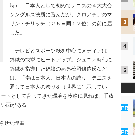
時）、日本人として初めてテニスの４大大会
シングルス決勝に臨んだが、クロアチアのマ
3
リン・チリッチ（２５＝同１２位）の前に屈
した。
4
テレビとスポーツ紙を中心にメディアは、
錦織の快挙にヒートアップ。ジュニア時代に
錦織を指導した経験のある
松岡修造
氏など
5
は、「圭は日本人。日本人の誇り。テニスを
通して日本人の誇りを（世界に）示してい
リートとして育ってきた環境を冷静に見れば、手放
くい面がある。
PR
させた理由
PR