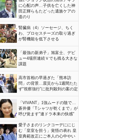
に心配の声…子供を亡くした神
田正輝らもたどった遺族ケアの
道のり
腎臓病（4）ソーセージ、ちく
わ、プロセスチーズの取り過ぎ
が腎機能を低下させる
「最強の新弟子」旭富士、デビ
ュー4場所連続Ｖでも残る大きな
課題
高市首相の早過ぎた「熊本訪
問」の背景…震災から1週間たた
ず“視察強行”に批判殺到の案の定
「VIVANT」1強ムードの陰で…
蒼井優「Tシャツが乾くまで」が
呼び覚ます"連ドラ本来の快感"
愛子さまのリンクコーデににじ
む「皇室を担う」覚悟の表れ 皇
室典範改正にご本人の心中やい