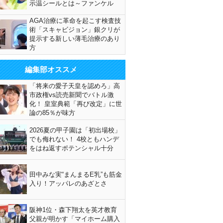
示温シールとは～ファンケル
AGA治療に革命を起こす検査技
術「スキャビジョン」銀クリが
提示する新しい薄毛治療のあり
方
編集部オススメ
「将来の愛子天皇を認めろ」高
市政権vs読売新聞でバトル激
化！ 皇室典範「再び改定」に世
論の85％が味方
2026夏の甲子園は「初出場校」
でも侮れない！ 4校ともハンデ
をはね返すポテンシャル十分
田中みな実“まんまるE乳”も筋金
入り！アッパレのあざとさ
阪神1位・森下翔太を英才教育
父親が明かす「マイホーム購入