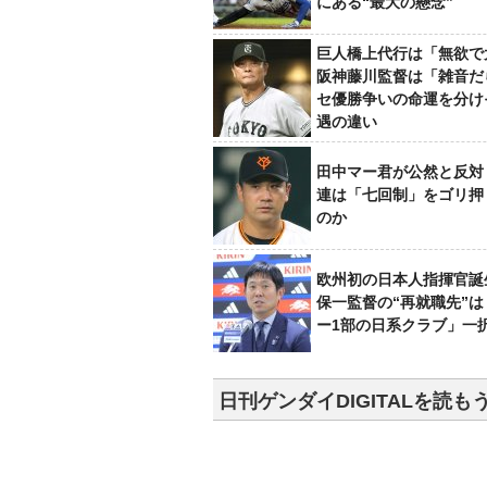
にある“最大の懸念”
巨人橋上代行は「無欲で
阪神藤川監督は「雑音だ
セ優勝争いの命運を分け
遇の違い
田中マー君が公然と反対
連は「七回制」をゴリ押
のか
欧州初の日本人指揮官誕
保一監督の“再就職先”
ー1部の日系クラブ」一
日刊ゲンダイDIGITALを読も