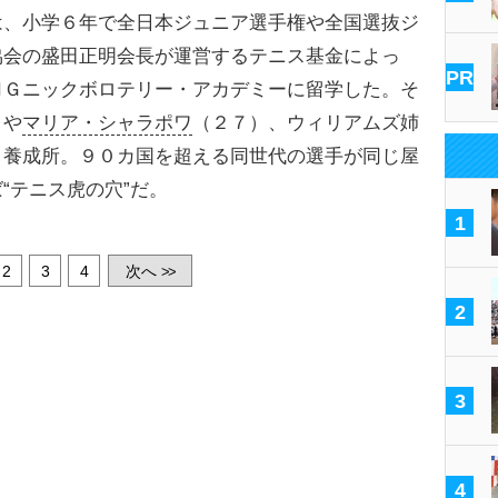
、小学６年で全日本ジュニア選手権や全国選抜ジ
協会の盛田正明会長が運営するテニス基金によっ
PR
ＭＧニックボロテリー・アカデミーに留学した。そ
）や
マリア・シャラポワ
（２７）、ウィリアムズ姉
ロ養成所。９０カ国を超える同世代の選手が同じ屋
“テニス虎の穴”だ。
1
2
3
4
次へ
>>
2
3
4