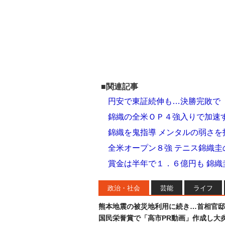
■関連記事
円安で東証続伸も…決勝完敗で
錦織の全米ＯＰ４強入りで加速
錦織を鬼指導 メンタルの弱さ
全米オープン８強 テニス錦織圭
賞金は半年で１．６億円も 錦織
政治・社会
芸能
ライフ
熊本地震の被災地利用に続き…首相官邸
国民栄誉賞で「高市PR動画」作成し大