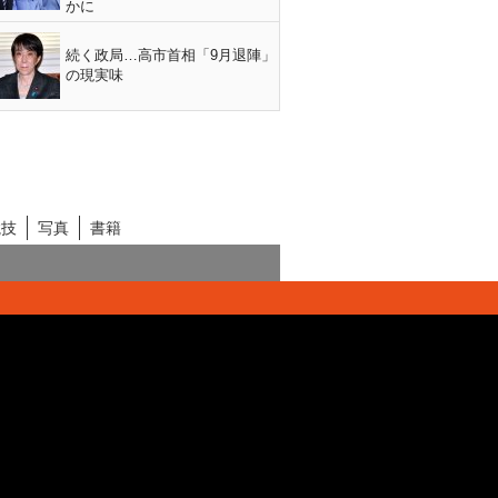
かに
続く政局…高市首相「9月退陣」
の現実味
競技
写真
書籍