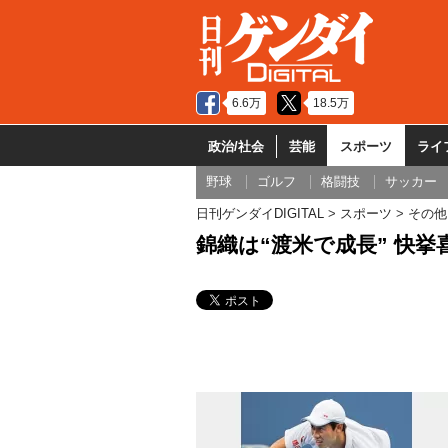
6.6万
18.5万
政治/社会
芸能
スポーツ
ライ
野球
ゴルフ
格闘技
サッカー
日刊ゲンダイDIGITAL
スポーツ
その他
錦織は“渡米で成長” 快