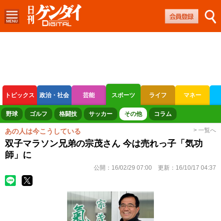
トピックス
政治・社会
芸能
スポーツ
ライフ
マネー
ボートレース
競輪
オートレース
野球
ゴルフ
格闘技
サッカー
その他
コラム
> 一覧へ
あの人は今こうしている
双子マラソン兄弟の宗茂さん 今は売れっ子「気功
師」に
公開：
16/02/29 07:00
更新：
16/10/17 04:37