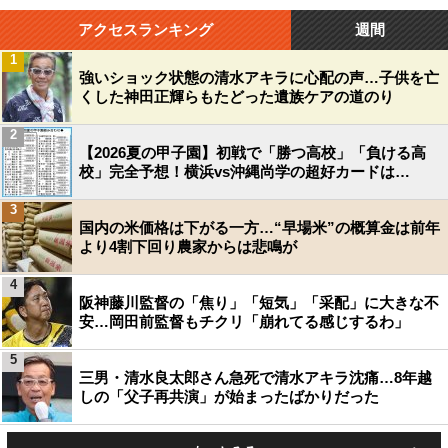
アクセスランキング
週間
1
強いショック状態の清水アキラに心配の声…子供を亡
くした神田正輝らもたどった遺族ケアの道のり
2
【2026夏の甲子園】初戦で「勝つ高校」「負ける高
校」完全予想！横浜vs沖縄尚学の超好カードは…
3
国内の米価格は下がる一方…“早場米”の概算金は前年
より4割下回り農家からは悲鳴が
4
阪神藤川監督の「焦り」「短気」「采配」に大きな不
安…岡田前監督もチクリ「崩れてる感じするわ」
5
三男・清水良太郎さん急死で清水アキラ沈痛…8年越
しの「父子再共演」が始まったばかりだった