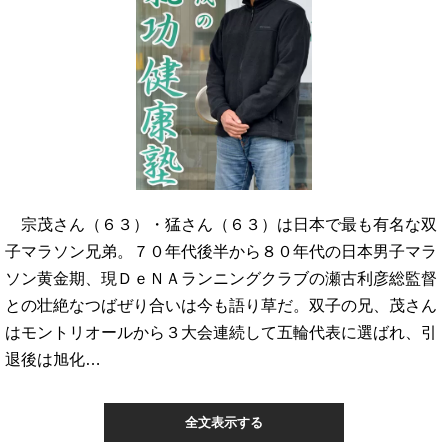
宗茂さん（６３）・猛さん（６３）は日本で最も有名な双
子マラソン兄弟。７０年代後半から８０年代の日本男子マラ
ソン黄金期、現ＤｅＮＡランニングクラブの瀬古利彦総監督
との壮絶なつばぜり合いは今も語り草だ。双子の兄、茂さん
はモントリオールから３大会連続して五輪代表に選ばれ、引
退後は旭化…
全文表示する