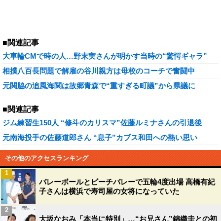
■関連記事
大車輪CMで時の人…野末実さんが明かす当時の“驚愕ギャラ”
相撲八百長問題で解雇の谷川親方は母校のコーチで奮闘中
元関脇の追風海関は故郷青森で“重すぎる町議”から県議に
■関連記事
ジム練習生150人 “修斗のカリスマ”佐藤ルミナさんの引退後
元南海投手の佐藤道郎さん “息子”カブス和田への熱い思い
その他のアクセスランキング
1
バレーボールとビーチバレーで五輪4度出場 高橋有紀
子さんは横浜で寿司屋の女将になっていた
2
大坂なおみ「本当に特別」…“お兄さん”錦織圭との初