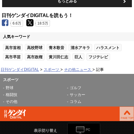
もっとみる
日刊ゲンダイDIGITALを読もう！
6.6万
18.5万
人気キーワード
高市首相
高校野球
青木歌音
清水アキラ
ハラスメント
高市早苗
高市政権
黄川田仁志
巨人
フジテレビ
日刊ゲンダイDIGITAL
スポーツ
その他ニュース
記事
スポーツ
野球
ゴルフ
格闘技
サッカー
その他
コラム
表示切り替え