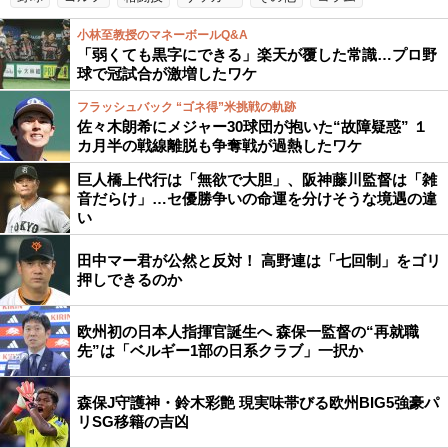
小林至教授のマネーボールQ&A
「弱くても黒字にできる」楽天が覆した常識…プロ野
球で冠試合が激増したワケ
フラッシュバック “ゴネ得”米挑戦の軌跡
佐々木朗希にメジャー30球団が抱いた“故障疑惑” １
カ月半の戦線離脱も争奪戦が過熱したワケ
巨人橋上代行は「無欲で大胆」、阪神藤川監督は「雑
音だらけ」…セ優勝争いの命運を分けそうな境遇の違
い
田中マー君が公然と反対！ 高野連は「七回制」をゴリ
押しできるのか
欧州初の日本人指揮官誕生へ 森保一監督の“再就職
先”は「ベルギー1部の日系クラブ」一択か
森保J守護神・鈴木彩艶 現実味帯びる欧州BIG5強豪パ
リSG移籍の吉凶