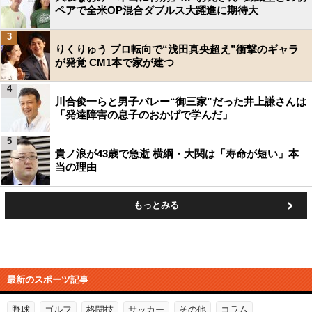
ペアで全米OP混合ダブルス大躍進に期待大
3
りくりゅう プロ転向で“浅田真央超え”衝撃のギャラ
が発覚 CM1本で家が建つ
4
川合俊一らと男子バレー“御三家”だった井上謙さんは
「発達障害の息子のおかげで学んだ」
5
貴ノ浪が43歳で急逝 横綱・大関は「寿命が短い」本
当の理由
もっとみる
最新のスポーツ記事
野球
ゴルフ
格闘技
サッカー
その他
コラム