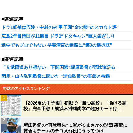
■関連記事
ドラ1候補は広陵・中村のみ 甲子園“金の卵”のスカウト評
広島2年目岡田が11勝目 ドラ1“ドタキャン”巨人歯ぎしり
進学でもプロでもない 早実清宮の進路に“第3の選択肢”
■関連記事
「文武両道あり得ない」下関国際･坂原監督が野球論語る
開星・山内弘和監督に聞いた “請負監督”の実態と待遇
野球のアクセスランキング
1
【2026夏の甲子園】初戦で「勝つ高校」「負ける高
校」完全予想！横浜vs沖縄尚学の超好カードは…
2
新庄監督の“再就職先”に挙がるまさかの球団 采配に
賛否もチームのテコ入れ役にうってつけ