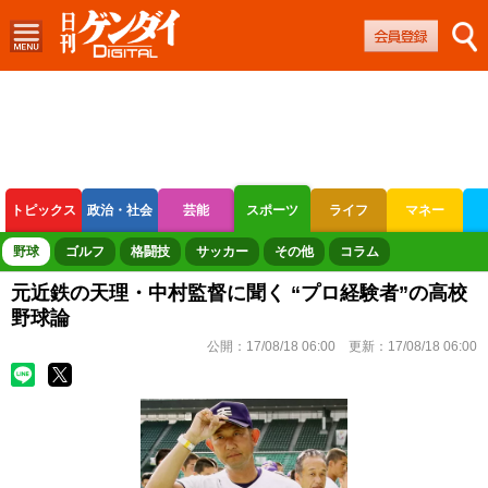
トピックス
政治・社会
芸能
スポーツ
ライフ
マネー
ボートレース
競輪
オートレース
野球
ゴルフ
格闘技
サッカー
その他
コラム
元近鉄の天理・中村監督に聞く “プロ経験者”の高校
野球論
公開：
17/08/18 06:00
更新：
17/08/18 06:00