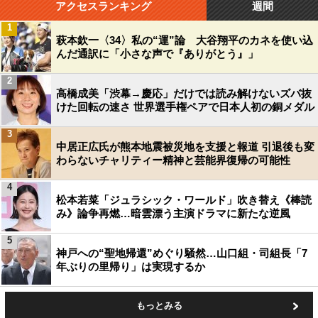
アクセスランキング
週間
1
萩本欽一〈34〉私の“運”論 大谷翔平のカネを使い込
んだ通訳に「小さな声で『ありがとう』」
2
高橋成美「渋幕→慶応」だけでは読み解けないズバ抜
けた回転の速さ 世界選手権ペアで日本人初の銅メダル
3
中居正広氏が熊本地震被災地を支援と報道 引退後も変
わらないチャリティー精神と芸能界復帰の可能性
4
松本若菜「ジュラシック・ワールド」吹き替え《棒読
み》論争再燃…暗雲漂う主演ドラマに新たな逆風
5
神戸への“聖地帰還”めぐり騒然…山口組・司組長「7
年ぶりの里帰り」は実現するか
もっとみる