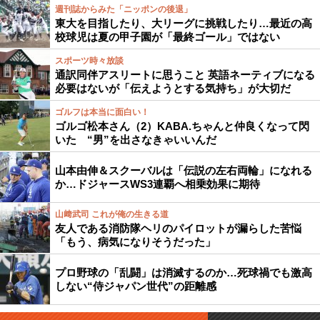
週刊誌からみた「ニッポンの後退」
東大を目指したり、大リーグに挑戦したり…最近の高
校球児は夏の甲子園が「最終ゴール」ではない
スポーツ時々放談
通訳同伴アスリートに思うこと 英語ネーティブになる
必要はないが「伝えようとする気持ち」が大切だ
ゴルフは本当に面白い！
ゴルゴ松本さん（2）KABA.ちゃんと仲良くなって閃
いた “男”を出さなきゃいいんだ
山本由伸＆スクーバルは「伝説の左右両輪」になれる
か…ドジャースWS3連覇へ相乗効果に期待
山﨑武司 これが俺の生きる道
友人である消防隊ヘリのパイロットが漏らした苦悩
「もう、病気になりそうだった」
プロ野球の「乱闘」は消滅するのか…死球禍でも激高
しない“侍ジャパン世代”の距離感