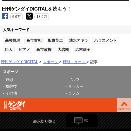
日刊ゲンダイDIGITALを読もう！
6.6万
18.5万
人気キーワード
高校野球
高市首相
板東英二
清水アキラ
ハラスメント
巨人
ピアノ
高市政権
大岩剛
広末涼子
日刊ゲンダイDIGITAL
スポーツ
野球ニュース
記事
スポーツ
野球
ゴルフ
格闘技
サッカー
その他
コラム
表示切り替え