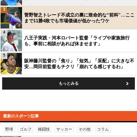
3
菅野智之トレード不成立の裏に致命的な“前科”…ここ
まで11勝4敗でも市場価値が低かったワケ
4
八王子実践・河本ロバート監督「ライブや家族旅行
も、事前に相談があれば休ませます」
5
阪神藤川監督の「焦り」「短気」「采配」に大きな不
安…岡田前監督もチクリ「崩れてる感じするわ」
もっとみる
最新のスポーツ記事
野球
ゴルフ
格闘技
サッカー
その他
コラム