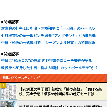
■関連記事
対左腕の打率.118 打者・大谷翔平に「一刀流」のハードル
セ打率首位の竜平田ピンチ 愛用“アオダモ”バット消滅危機
中日・松坂の公式戦回避 「シーズンより球宴」の逆転現象
■関連記事
中日に“松坂ロス”の波紋 内野守備走塁コーチ兼任が語る
軟投派へ変身した中日・松坂大輔は“カットボール王子”か？
野球のアクセスランキング
1
【2026夏の甲子園】初戦で「勝つ高校」「負ける高
校」完全予想！横浜vs沖縄尚学の超好カードは…
2