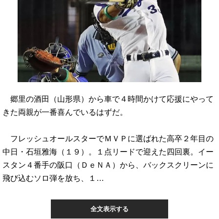
郷里の酒田（山形県）から車で４時間かけて応援にやって
きた両親が一番喜んでいるはずだ。
フレッシュオールスターでＭＶＰに選ばれた高卒２年目の
中日・石垣雅海（１９）。１点リードで迎えた四回裏。イー
スタン４番手の阪口（ＤｅＮＡ）から、バックスクリーンに
飛び込むソロ弾を放ち、１…
全文表示する