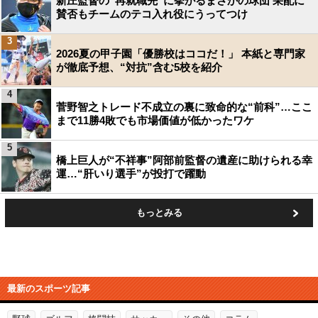
新庄監督の“再就職先”に挙がるまさかの球団 采配に
賛否もチームのテコ入れ役にうってつけ
3
2026夏の甲子園「優勝校はココだ！」 本紙と専門家
が徹底予想、“対抗”含む5校を紹介
4
菅野智之トレード不成立の裏に致命的な“前科”…ここ
まで11勝4敗でも市場価値が低かったワケ
5
橋上巨人が“不祥事”阿部前監督の遺産に助けられる幸
運…“肝いり選手”が投打で躍動
もっとみる
最新のスポーツ記事