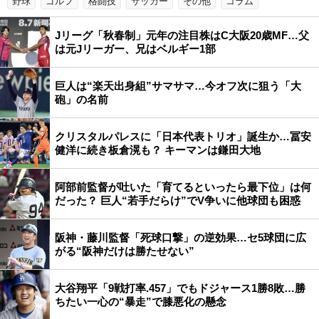
野球
ゴルフ
格闘技
サッカー
その他
コラム
Jリーグ「秋春制」元年の注目株はC大阪20歳MF…父
は元Jリーガー、兄はベルギー1部
巨人は“楽天出身組”サマサマ…今オフ次に狙う「大
砲」の名前
クリスタルパレスに「日本代表トリオ」誕生か…冨安
健洋に続き板倉滉も？ キーマンは鎌田大地
阿部前監督が吐いた「育てるといったら最下位」は何
だった？ 巨人“若手だらけ”でV争いに他球団も困惑
阪神・藤川監督「死球口撃」の逆効果…セ5球団に広
がる“阪神だけは勝たせない”
大谷翔平「9戦打率.457」でもドジャース1勝8敗…勝
ちたい一心の“暴走”で膝悪化の懸念