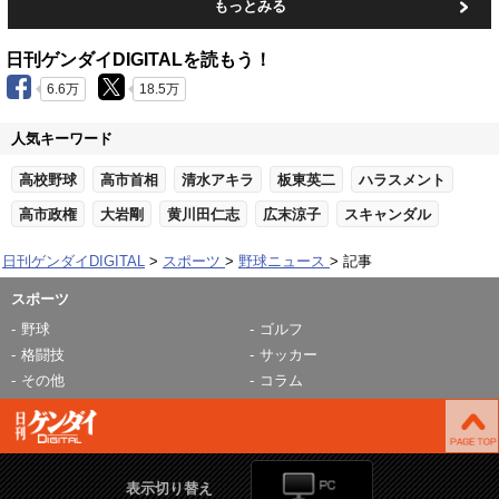
もっとみる
日刊ゲンダイDIGITALを読もう！
6.6万
18.5万
人気キーワード
高校野球
高市首相
清水アキラ
板東英二
ハラスメント
高市政権
大岩剛
黄川田仁志
広末涼子
スキャンダル
日刊ゲンダイDIGITAL
スポーツ
野球ニュース
記事
スポーツ
野球
ゴルフ
格闘技
サッカー
その他
コラム
表示切り替え