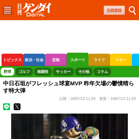
トピックス
政治・社会
芸能
スポーツ
ライフ
マネー
ボートレース
競輪
オートレース
野球
ゴルフ
格闘技
サッカー
その他
コラム
中日石垣がフレッシュ球宴MVP 昨年欠場の鬱憤晴ら
す特大弾
公開：
18/07/13 11:50
更新：
18/07/13 11:50