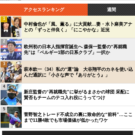
アクセスランキング
週間
1
中村倫也が「風、薫る」に大貢献…妻・水卜麻美アナ
との「ずっと仲良く」「にこやかな」近況
2
欧州初の日本人指揮官誕生へ 森保一監督の“再就職
先”は「ベルギー1部の日系クラブ」一択か
3
萩本欽一〈34〉私の“運”論 大谷翔平のカネを使い込
んだ通訳に「小さな声で『ありがとう』」
4
新庄監督の“再就職先”に挙がるまさかの球団 采配に
賛否もチームのテコ入れ役にうってつけ
5
菅野智之トレード不成立の裏に致命的な“前科”…ここ
まで11勝4敗でも市場価値が低かったワケ