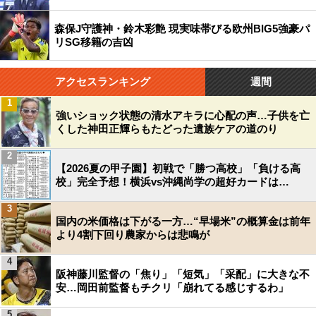
森保J守護神・鈴木彩艶 現実味帯びる欧州BIG5強豪パ
リSG移籍の吉凶
アクセスランキング
週間
1
強いショック状態の清水アキラに心配の声…子供を亡
くした神田正輝らもたどった遺族ケアの道のり
2
【2026夏の甲子園】初戦で「勝つ高校」「負ける高
校」完全予想！横浜vs沖縄尚学の超好カードは…
3
国内の米価格は下がる一方…“早場米”の概算金は前年
より4割下回り農家からは悲鳴が
4
阪神藤川監督の「焦り」「短気」「采配」に大きな不
安…岡田前監督もチクリ「崩れてる感じするわ」
5