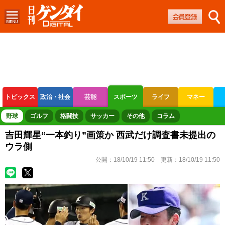
トピックス
政治・社会
芸能
スポーツ
ライフ
マネー
ボートレース
競輪
オートレース
野球
ゴルフ
格闘技
サッカー
その他
コラム
吉田輝星“一本釣り”画策か 西武だけ調査書未提出の
ウラ側
公開：
18/10/19 11:50
更新：
18/10/19 11:50