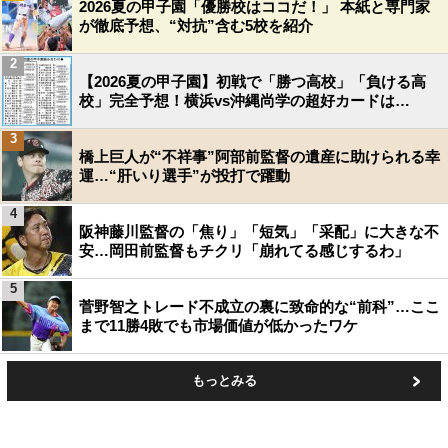
2026夏の甲子園「優勝校はココだ！」 本紙と専門家
が徹底予想、“対抗”含む5校を紹介
2
【2026夏の甲子園】初戦で「勝つ高校」「負ける高
校」完全予想！横浜vs沖縄尚学の超好カードは…
3
橋上巨人が“不祥事”阿部前監督の遺産に助けられる幸
運…“肝いり選手”が投打で躍動
4
阪神藤川監督の「焦り」「短気」「采配」に大きな不
安…岡田前監督もチクリ「崩れてる感じするわ」
5
菅野智之トレード不成立の裏に致命的な“前科”…ここ
まで11勝4敗でも市場価値が低かったワケ
もっとみる