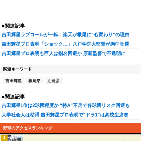
■関連記事
吉田輝星ラブコールが一転…楽天が根尾に“心変わり”の理由
吉田輝星プロ表明「ショック…」八戸学院大監督が胸中吐露
吉田輝星プロ表明も巨人は指名回避か 原新監督で不透明に
関連キーワード
吉田輝星
根尾昂
辻発彦
■関連記事
吉田輝星1位は2球団程度か “特A”不足で各球団リスク回避も
大学社会人は枯渇 吉田輝星プロ表明で“ドラ1”は高校生席巻
野球のアクセスランキング
1