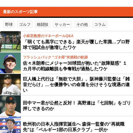
最新のスポーツ記事
野球
ゴルフ
格闘技
サッカー
その他
コラム
小林至教授のマネーボールQ&A
「弱くても黒字にできる」楽天が覆した常識…プロ野
球で冠試合が激増したワケ
フラッシュバック “ゴネ得”米挑戦の軌跡
佐々木朗希にメジャー30球団が抱いた“故障疑惑” １
カ月半の戦線離脱も争奪戦が過熱したワケ
巨人橋上代行は「無欲で大胆」、阪神藤川監督は「雑
音だらけ」…セ優勝争いの命運を分けそうな境遇の違
い
田中マー君が公然と反対！ 高野連は「七回制」をゴリ
押しできるのか
欧州初の日本人指揮官誕生へ 森保一監督の“再就職
先”は「ベルギー1部の日系クラブ」一択か