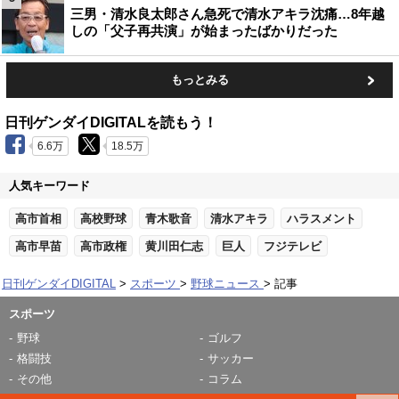
三男・清水良太郎さん急死で清水アキラ沈痛…8年越
しの「父子再共演」が始まったばかりだった
もっとみる
日刊ゲンダイDIGITALを読もう！
6.6万
18.5万
人気キーワード
高市首相
高校野球
青木歌音
清水アキラ
ハラスメント
高市早苗
高市政権
黄川田仁志
巨人
フジテレビ
日刊ゲンダイDIGITAL
スポーツ
野球ニュース
記事
スポーツ
野球
ゴルフ
格闘技
サッカー
その他
コラム