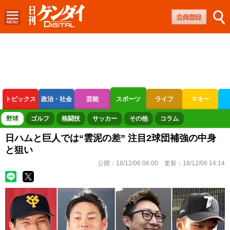
トピックス
政治・社会
芸能
スポーツ
ライフ
マネー
ボートレース
競輪
オートレース
野球
ゴルフ
格闘技
サッカー
その他
コラム
日ハムと巨人では“雲泥の差” 注目2球団補強の中身
と狙い
公開：
18/12/06 06:00
更新：
18/12/06 14:14