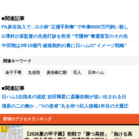
■関連記事
FA炭谷加入で…G小林“正捕手剥奪”で年俸6000万円飼い殺し
G澤村が原監督の先発打診を拒否 “守護神”奪還宣言のその先
中田翔は3年10億円 破格契約の裏に日ハムの“イメージ戦略”
関連キーワード
金子千尋
丸佳浩
炭谷銀仁朗
巨人
日本ハム
■関連記事
日ハム1位指名の波紋 吉田輝星に斎藤佑樹が追い出される日
清原の二の舞か…“Vの使者”丸を待つ巨人移籍1年目の大重圧
野球のアクセスランキング
1
【2026夏の甲子園】初戦で「勝つ高校」「負ける高