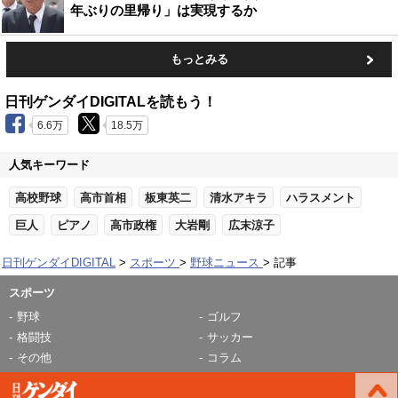
年ぶりの里帰り」は実現するか
もっとみる
日刊ゲンダイDIGITALを読もう！
6.6万
18.5万
人気キーワード
高校野球
高市首相
板東英二
清水アキラ
ハラスメント
巨人
ピアノ
高市政権
大岩剛
広末涼子
日刊ゲンダイDIGITAL
スポーツ
野球ニュース
記事
スポーツ
野球
ゴルフ
格闘技
サッカー
その他
コラム