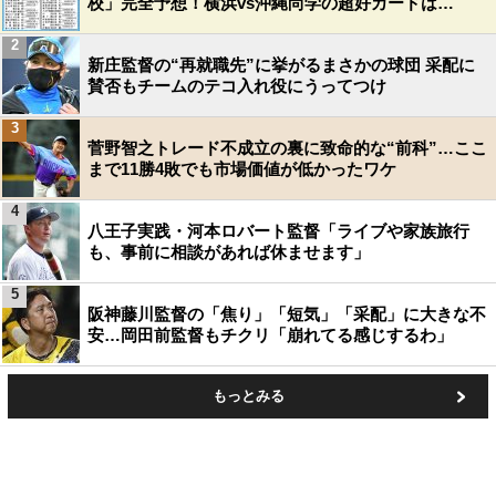
校」完全予想！横浜vs沖縄尚学の超好カードは…
2
新庄監督の“再就職先”に挙がるまさかの球団 采配に
賛否もチームのテコ入れ役にうってつけ
3
菅野智之トレード不成立の裏に致命的な“前科”…ここ
まで11勝4敗でも市場価値が低かったワケ
4
八王子実践・河本ロバート監督「ライブや家族旅行
も、事前に相談があれば休ませます」
5
阪神藤川監督の「焦り」「短気」「采配」に大きな不
安…岡田前監督もチクリ「崩れてる感じするわ」
もっとみる