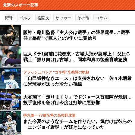
最新のスポーツ記事
野球
ゴルフ
格闘技
サッカー
その他
コラム
阪神・藤川監督「主人公は選手」の限界露呈…“選手
任せ采配”で巨人とのV争いに黄信号
巨人ドラ1候補に花巻東・古城大翔が急浮上！ 父はG
戦士「振り向けば古城」、岡本和真の後釜育成急務
フラッシュバック “ゴネ得”米挑戦の軌跡
「自己犠牲なきエース」は支持されない 佐々木朗希
に米球界が送った冷たい視線
大谷翔平「走りまくり」でドジャース首脳陣が危惧…
投手復帰を急げば今度は打撃に悪影響
持丸修一 78歳名将の高校野球論
また今夏のようなチームを作りたい。気付けば彼らの
「エンジョイ野球」が好きになっていた