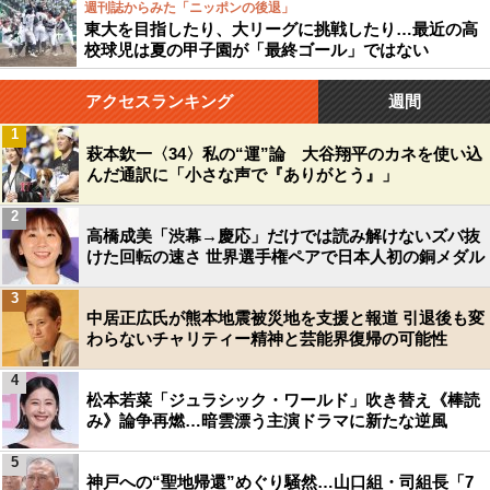
週刊誌からみた「ニッポンの後退」
東大を目指したり、大リーグに挑戦したり…最近の高
校球児は夏の甲子園が「最終ゴール」ではない
アクセスランキング
週間
1
萩本欽一〈34〉私の“運”論 大谷翔平のカネを使い込
んだ通訳に「小さな声で『ありがとう』」
2
高橋成美「渋幕→慶応」だけでは読み解けないズバ抜
けた回転の速さ 世界選手権ペアで日本人初の銅メダル
3
中居正広氏が熊本地震被災地を支援と報道 引退後も変
わらないチャリティー精神と芸能界復帰の可能性
4
松本若菜「ジュラシック・ワールド」吹き替え《棒読
み》論争再燃…暗雲漂う主演ドラマに新たな逆風
5
神戸への“聖地帰還”めぐり騒然…山口組・司組長「7