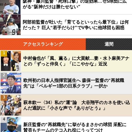
阪神・藤川監督「死球口撃」の逆効果…セ5球団に広
がる“阪神だけは勝たせない”
阿部前監督が吐いた「育てるといったら最下位」は何
だった？ 巨人“若手だらけ”でV争いに他球団も困惑
アクセスランキング
週間
1
中村倫也が「風、薫る」に大貢献…妻・水卜麻美アナ
との「ずっと仲良く」「にこやかな」近況
2
欧州初の日本人指揮官誕生へ 森保一監督の“再就職
先”は「ベルギー1部の日系クラブ」一択か
3
萩本欽一〈34〉私の“運”論 大谷翔平のカネを使い込
んだ通訳に「小さな声で『ありがとう』」
4
新庄監督の“再就職先”に挙がるまさかの球団 采配に
賛否もチームのテコ入れ役にうってつけ