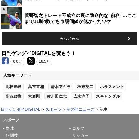
5
菅野智之トレード不成立の裏に致命的な“前科”…ここ
まで11勝4敗でも市場価値が低かったワケ
もっとみる
日刊ゲンダイDIGITALを読もう！
6.6万
18.5万
人気キーワード
高校野球
高市首相
清水アキラ
板東英二
ハラスメント
高市政権
大岩剛
黄川田仁志
広末涼子
スキャンダル
日刊ゲンダイDIGITAL
スポーツ
その他ニュース
記事
スポーツ
野球
ゴルフ
格闘技
サッカー