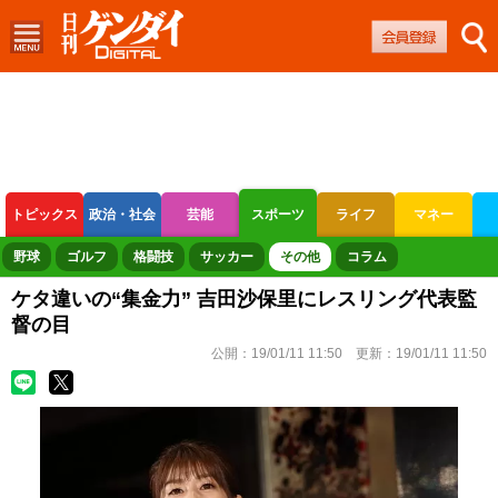
トピックス
政治・社会
芸能
スポーツ
ライフ
マネー
ボートレース
競輪
オートレース
野球
ゴルフ
格闘技
サッカー
その他
コラム
ケタ違いの“集金力” 吉田沙保里にレスリング代表監
督の目
公開：
19/01/11 11:50
更新：
19/01/11 11:50