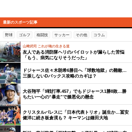
最新のスポーツ記事
野球
ゴルフ
格闘技
サッカー
その他
コラム
山﨑武司 これが俺の生きる道
友人である消防隊ヘリのパイロットが漏らした苦悩
「もう、病気になりそうだった」
ドジャース佐々木朗希6勝目へ「球数地獄」の難敵…
三振しないDバックス攻略のカギは？
大谷翔平「9戦打率.457」でもドジャース1勝8敗…勝
ちたい一心の“暴走”で膝悪化の懸念
クリスタルパレスに「日本代表トリオ」誕生か…冨安
健洋に続き板倉滉も？ キーマンは鎌田大地