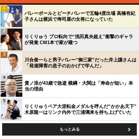
1
バレーボールとビーチバレーで五輪4度出場 高橋有紀
子さんは横浜で寿司屋の女将になっていた
2
りくりゅう プロ転向で“浅田真央超え”衝撃のギャラ
が発覚 CM1本で家が建つ
3
川合俊一らと男子バレー“御三家”だった井上謙さんは
「発達障害の息子のおかげで学んだ」
4
貴ノ浪が43歳で急逝 横綱・大関は「寿命が短い」本
当の理由
5
りくりゅうペア大逆転金メダルを呼んだ“かかあ天下”
木原龍一はリンク内外で三浦璃来を持ち上げていた
もっとみる