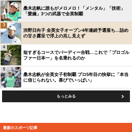
2
桑木志帆に誰もがメロメロ！「メンタル」「技術」
「愛嬌」3つの武器で全英制覇
3
渋野日向子 全英女子オープン4年連続予選落ち…詰め
の甘さ露呈で浮上の兆し見えず
4
短すぎるコースでバーディー合戦…これで「プロゴル
ファー日本一」を名乗れるのか
5
桑木志帆が全英女子初制覇 プロ5年目の快挙に「本当
に信じられない。喜びでいっぱい」
もっとみる
最新のスポーツ記事