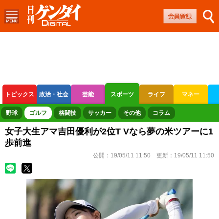
トピックス
政治・社会
芸能
スポーツ
ライフ
マネー
ボートレース
競輪
オートレース
野球
ゴルフ
格闘技
サッカー
その他
コラム
女子大生アマ吉田優利が2位T Vなら夢の米ツアーに1
歩前進
公開：
19/05/11 11:50
更新：
19/05/11 11:50