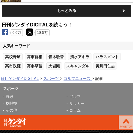
もっとみる
日刊ゲンダイDIGITALを読もう！
6.6万
18.5万
人気キーワード
高校野球
高市首相
青木歌音
清水アキラ
ハラスメント
高市政権
高市早苗
大岩剛
スキャンダル
黄川田仁志
日刊ゲンダイDIGITAL
スポーツ
ゴルフニュース
記事
スポーツ
野球
ゴルフ
格闘技
サッカー
その他
コラム