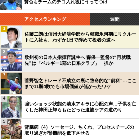
賛否もチームのテコ入れ役にうってつけ
アクセスランキング
週間
1
佐藤二朗は信州大経済学部から就職氷河期にリクルー
トに入社も、わずか1日で辞めて役者の道へ
2
欧州初の日本人指揮官誕生へ 森保一監督の“再就職
先”は「ベルギー1部の日系クラブ」一択か
3
菅野智之トレード不成立の裏に致命的な“前科”…ここ
まで11勝4敗でも市場価値が低かったワケ
4
強いショック状態の清水アキラに心配の声…子供を亡
くした神田正輝らもたどった遺族ケアの道のり
5
腎臓病（4）ソーセージ、ちくわ、プロセスチーズの
取り過ぎが腎機能を低下させる