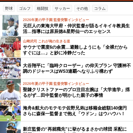
野球
ゴルフ
格闘技
サッカー
その他
コラム
2026年夏の甲子園 監督突撃インタビュー
元巨人の東海大甲府・仲沢監督が語るイキイキ教員生
活…指導には原辰徳&星野仙一のエッセンス
山﨑武司 これが俺の生きる道
サウナで震度6の余震…避難しようにも「全裸だから
すぐには…」と妙に冷静だった
大谷翔平に「臨時クローザー」の仰天プラン 守護神不
調のドジャースはWS3連覇へなりふり構わず
2026年夏の甲子園 監督突撃インタビュー
聖隷クリストファーのプロ注目左腕は「大学進学」揺
るがず…田中監督が明かした親子の事情
海舟&航大のモテモテ佐野兄弟は移籍金総額140億円
さらに森保一監督まで抱え「ウドン」はウハウハ！
新庄監督の“再就職先”に挙がるまさかの球団 采配に