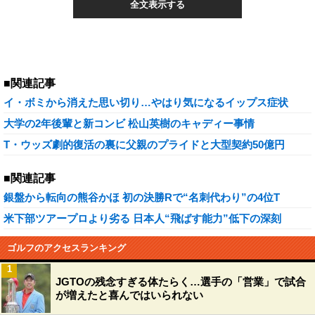
全文表示する
■関連記事
イ・ボミから消えた思い切り…やはり気になるイップス症状
大学の2年後輩と新コンビ 松山英樹のキャディー事情
T・ウッズ劇的復活の裏に父親のプライドと大型契約50億円
■関連記事
銀盤から転向の熊谷かほ 初の決勝Rで“名刺代わり”の4位T
米下部ツアープロより劣る 日本人“飛ばす能力”低下の深刻
ゴルフのアクセスランキング
1
JGTOの残念すぎる体たらく…選手の「営業」で試合
が増えたと喜んではいられない