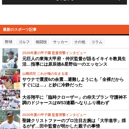
最新のスポーツ記事
野球
ゴルフ
格闘技
サッカー
その他
コラム
2026年夏の甲子園 監督突撃インタビュー
元巨人の東海大甲府・仲沢監督が語るイキイキ教員生
活…指導には原辰徳&星野仙一のエッセンス
山﨑武司 これが俺の生きる道
サウナで震度6の余震…避難しようにも「全裸だから
すぐには…」と妙に冷静だった
大谷翔平に「臨時クローザー」の仰天プラン 守護神不
調のドジャースはWS3連覇へなりふり構わず
2026年夏の甲子園 監督突撃インタビュー
聖隷クリストファーのプロ注目左腕は「大学進学」揺
るがず…田中監督が明かした親子の事情