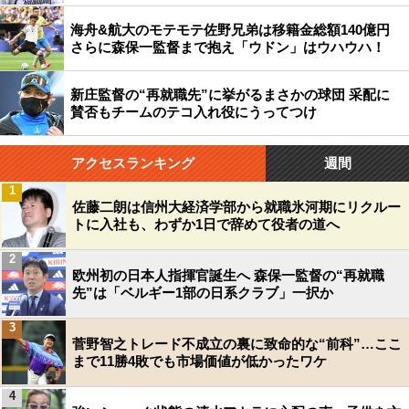
海舟&航大のモテモテ佐野兄弟は移籍金総額140億円
さらに森保一監督まで抱え「ウドン」はウハウハ！
新庄監督の“再就職先”に挙がるまさかの球団 采配に
賛否もチームのテコ入れ役にうってつけ
アクセスランキング
週間
1
佐藤二朗は信州大経済学部から就職氷河期にリクルー
トに入社も、わずか1日で辞めて役者の道へ
2
欧州初の日本人指揮官誕生へ 森保一監督の“再就職
先”は「ベルギー1部の日系クラブ」一択か
3
菅野智之トレード不成立の裏に致命的な“前科”…ここ
まで11勝4敗でも市場価値が低かったワケ
4