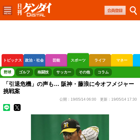
トピックス
政治・社会
芸能
スポーツ
ライフ
マネー
ボートレース
競輪
オートレース
野球
ゴルフ
格闘技
サッカー
その他
コラム
「引退危機」の声も… 阪神・藤浪に今オフメジャー
挑戦案
公開：
19/05/14 06:00
更新：
19/05/14 17:30