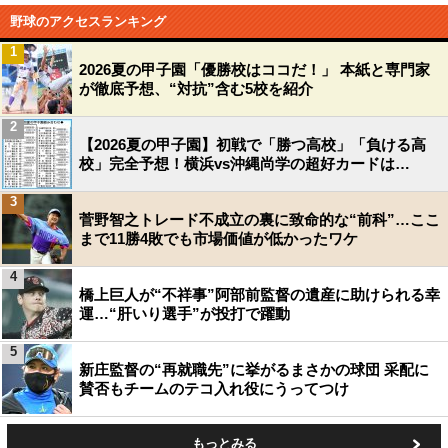
野球のアクセスランキング
1
2026夏の甲子園「優勝校はココだ！」 本紙と専門家
が徹底予想、“対抗”含む5校を紹介
2
【2026夏の甲子園】初戦で「勝つ高校」「負ける高
校」完全予想！横浜vs沖縄尚学の超好カードは…
3
菅野智之トレード不成立の裏に致命的な“前科”…ここ
まで11勝4敗でも市場価値が低かったワケ
4
橋上巨人が“不祥事”阿部前監督の遺産に助けられる幸
運…“肝いり選手”が投打で躍動
5
新庄監督の“再就職先”に挙がるまさかの球団 采配に
賛否もチームのテコ入れ役にうってつけ
もっとみる