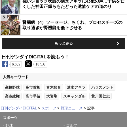
強いショック状態の清水アキラに心配の声…子供を亡
くした神田正輝らもたどった遺族ケアの道のり
5
腎臓病（4）ソーセージ、ちくわ、プロセスチーズの
取り過ぎが腎機能を低下させる
もっとみる
日刊ゲンダイDIGITALを読もう！
6.6万
18.5万
人気キーワード
高校野球
高市首相
青木歌音
清水アキラ
ハラスメント
高市政権
高市早苗
大岩剛
スキャンダル
黄川田仁志
日刊ゲンダイDIGITAL
スポーツ
野球ニュース
記事
スポーツ
野球
ゴルフ