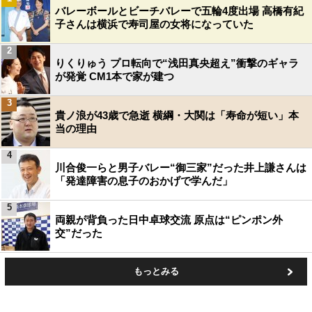
バレーボールとビーチバレーで五輪4度出場 高橋有紀
子さんは横浜で寿司屋の女将になっていた
2
りくりゅう プロ転向で“浅田真央超え”衝撃のギャラ
が発覚 CM1本で家が建つ
3
貴ノ浪が43歳で急逝 横綱・大関は「寿命が短い」本
当の理由
4
川合俊一らと男子バレー“御三家”だった井上謙さんは
「発達障害の息子のおかげで学んだ」
5
両親が背負った日中卓球交流 原点は“ピンポン外
交”だった
もっとみる