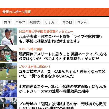
最新のスポーツ記事
野球
ゴルフ
格闘技
サッカー
その他
コラム
2026年夏の甲子園 監督突撃インタビュー
八王子実践・河本ロバート監督「ライブや家族旅行
も、事前に相談があれば休ませます」
スポーツ時々放談
通訳同伴アスリートに思うこと 英語ネーティブになる
必要はないが「伝えようとする気持ち」が大切だ
ゴルフは本当に面白い！
ゴルゴ松本さん（2）KABA.ちゃんと仲良くなって閃
いた “男”を出さなきゃいいんだ
山本由伸＆スクーバルは「伝説の左右両輪」になれる
か…ドジャースWS3連覇へ相乗効果に期待
プロ野球の「乱闘」は消滅するのか…死球禍でも激高
しない“侍ジャパン世代”の距離感