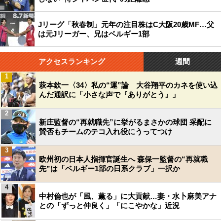
Jリーグ「秋春制」元年の注目株はC大阪20歳MF…父
は元Jリーガー、兄はベルギー1部
アクセスランキング
週間
1
萩本欽一〈34〉私の“運”論 大谷翔平のカネを使い込
んだ通訳に「小さな声で『ありがとう』」
2
新庄監督の“再就職先”に挙がるまさかの球団 采配に
賛否もチームのテコ入れ役にうってつけ
3
欧州初の日本人指揮官誕生へ 森保一監督の“再就職
先”は「ベルギー1部の日系クラブ」一択か
4
中村倫也が「風、薫る」に大貢献…妻・水卜麻美アナ
との「ずっと仲良く」「にこやかな」近況