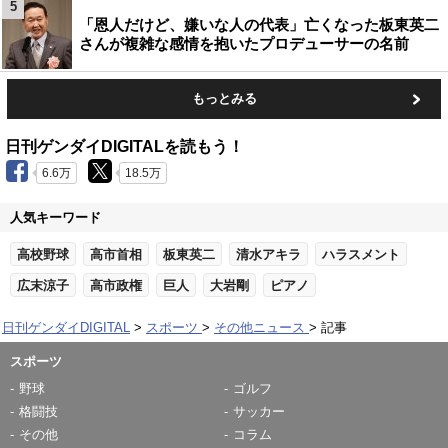
5
「恩人だけど、嫌いな人の代表」亡くなった板東英二
さんが複雑な感情を抱いたプロデューサーの名前
もっとみる
日刊ゲンダイDIGITALを読もう！
6.6万
18.5万
人気キーワード
高校野球
高市首相
板東英二
清水アキラ
ハラスメント
広末涼子
高市政権
巨人
大岩剛
ピアノ
日刊ゲンダイDIGITAL
スポーツ
その他ニュース
記事
スポーツ
野球
ゴルフ
格闘技
サッカー
その他
コラム