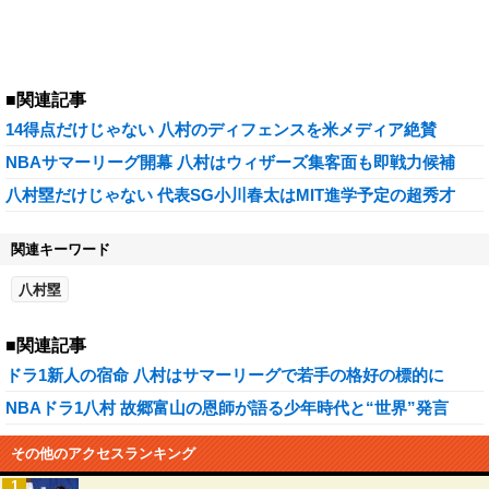
■関連記事
14得点だけじゃない 八村のディフェンスを米メディア絶賛
NBAサマーリーグ開幕 八村はウィザーズ集客面も即戦力候補
八村塁だけじゃない 代表SG小川春太はMIT進学予定の超秀才
関連キーワード
八村塁
■関連記事
ドラ1新人の宿命 八村はサマーリーグで若手の格好の標的に
NBAドラ1八村 故郷富山の恩師が語る少年時代と“世界”発言
その他のアクセスランキング
1