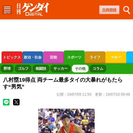
トピックス
政治・社会
芸能
スポーツ
ライフ
マネー
ボートレース
競輪
オートレース
野球
ゴルフ
格闘技
サッカー
その他
コラム
八村塁19得点 両チーム最多タイの大暴れがもたら
す“男気”
公開：
19/07/09 11:50
更新：
19/07/10 09:48