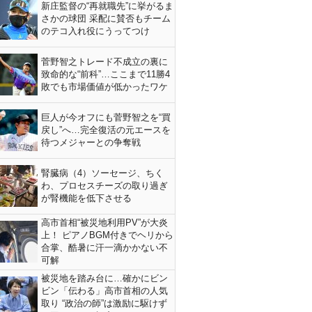
新庄監督の“再就職先”に挙がるま
さかの球団 采配に賛否もチーム
のテコ入れ役にうってつけ
菅野智之トレード不成立の裏に
致命的な“前科”…ここまで11勝4
敗でも市場価値が低かったワケ
巨人が今オフにも菅野智之を“買
戻し”へ…完全復活の元エースを
待つメジャーとの争奪戦
腎臓病（4）ソーセージ、ちく
わ、プロセスチーズの取り過ぎ
が腎機能を低下させる
高市首相“被災地利用PV”が大炎
上！ ピアノBGM付きでヘリから
合掌、酷暑に汗一滴かかない不
可解
被災地を踏み台に…確かにビン
ビン「伝わる」高市首相の人気
取り “政治の師”は激励に駆けず