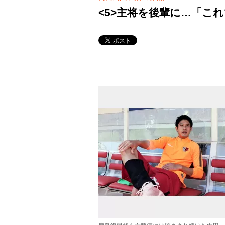
<5>主将を後輩に…「こ