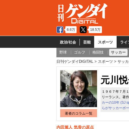
6.6万
18.5万
政治/社会
芸能
スポーツ
ライ
野球
ゴルフ
格闘技
サッカー
日刊ゲンダイDIGITAL
スポーツ
サッカ
元川悦
１９６７年７月
リーランス。著
カーの10年 (SJ sp
らがサッカーボー
著者のコラム一覧
内田篤人 気骨の原点