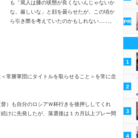
も「篤人は膝の状態が良くないんじゃないか
な。厳しいな」と顔を曇らせたが、この頃か
ら引き際を考えていたのかもしれない……。
PR
1
＜常勝軍団にタイトルを取らせること＞を常に念
2
督）も自分のロシアＷ杯行きを後押ししてくれ
3
て続けに先発したが、落選後は１カ月以上プレー間
。
4