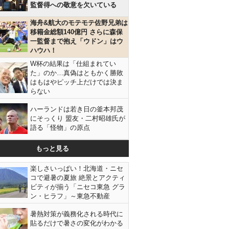
監督得への敬意を欠いている
海舟&航大のモテモテ佐野兄弟は
移籍金総額140億円 さらに森保
一監督まで抱え「ウドン」はウ
ハウハ！
W杯の結果は「仕組まれてい
た」のか…真偽はともかく勝敗
はもはやピッチ上だけでは決ま
らない
ハーランドは若き日の釜本邦茂
にそっくり 盟友・二村昭雄氏が
語る「怪物」の原点
もっと見る
楽しさいっぱい！北海道・ニセ
コで避暑の夏旅 絶景とアクティ
ビティが揃う「ニセコ東急 グラ
ン・ヒラフ」～東急不動産
暑熱対策が義務化される時代に
貼るだけで暑さの変化がわかる