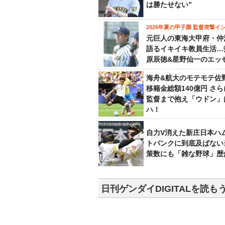
は勝たせない”
2026年夏の甲子園 監督突撃イ
元巨人の東海大甲府・仲
語るイキイキ教員生活…
原辰徳&星野仙一のエッ
海舟&航大のモテモテ佐
移籍金総額140億円 さ
監督まで抱え「ウドン」
ハ！
自力V消えた新庄日本ハ
トバンクに到底及ばない
策数にも「雑な野球」歴
日刊ゲンダイDIGITALを読も