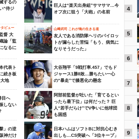
滅するの
巨人は“楽天出身組”サマサマ…今
4
い“侍ジ
オフ次に狙う「大砲」の名前
ンタビュー
山﨑武司 これが俺の生きる道
5
監督 大
友人である消防隊ヘリのパイロッ
織論「監
トが漏らした苦悩「もう、病気に
になるに
なりそうだった」
6
本代表ト
大谷翔平「9戦打率.457」でもド
に続き板
ジャース1勝8敗…勝ちたい一心
田大地
の“暴走”で膝悪化の懸念
7
阿部前監督が吐いた「育てるとい
勝目へ
ったら最下位」は何だった？ 巨
振しない
8
人“若手だらけ”でV争いに他球団
？
も困惑
撃」の逆
日本ハムはソフトBに対抗心むき
9
“阪神だけ
出しも…CS突破へ「3位キープ」