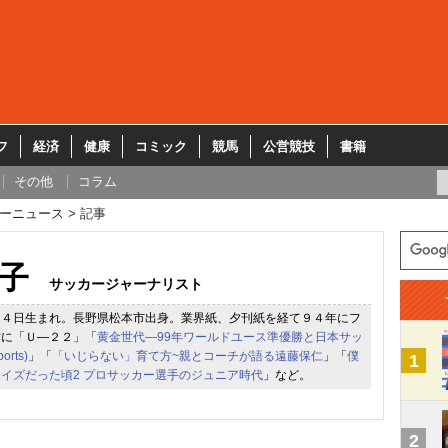
フ
経済
健康
コミック
競馬
公営競技
書籍
その他
コラム
ーニュース
記事
子
サッカージャーナリスト
１４日生まれ。長野県松本市出身。業界紙、夕刊紙を経て９４年にフ
作に「Ｕ―２２」「
黄金世代―99年ワールドユース準優勝と日本サッ
orts)
」「
「いじらない」育て方~親とコーチが語る遠藤保仁
」「
僕
1
イズだった頃2 プロサッカー選手のジュニア時代
」など。
2