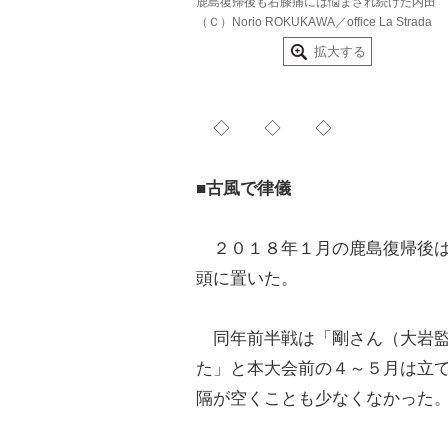
鹿島復帰後も右膝痛には悩まされ続けた内田
（Ｃ）Norio ROKUKAWA／office La Strada
拡大する
◇ ◇ ◇
■古風で律儀
２０１８年１月の鹿島復帰後は
頭に置いた。
同年前半戦は「剛さん（大岩監
た」と本大会前の４～５月は立
隔が空くことも少なくなかった