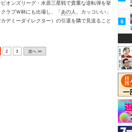
ピオンズリーグ・水原三星戦で貴重な逆転弾を挙
ＡクラブＷ杯にも出場し、「
あの
人、カッコいい」
アカデミーダイレクター）の引退を隣で見送ること
5
2
3
次へ
>>