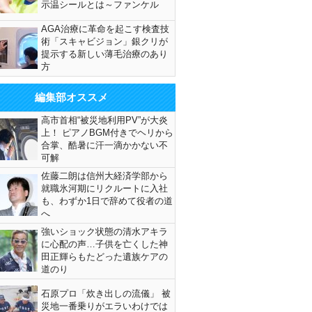
示温シールとは～ファンケル
AGA治療に革命を起こす検査技
術「スキャビジョン」銀クリが
提示する新しい薄毛治療のあり
方
編集部オススメ
高市首相“被災地利用PV”が大炎
上！ ピアノBGM付きでヘリから
合掌、酷暑に汗一滴かかない不
可解
佐藤二朗は信州大経済学部から
就職氷河期にリクルートに入社
も、わずか1日で辞めて役者の道
へ
強いショック状態の清水アキラ
に心配の声…子供を亡くした神
田正輝らもたどった遺族ケアの
道のり
石原プロ「炊き出しの流儀」 被
災地一番乗りがエラいわけでは