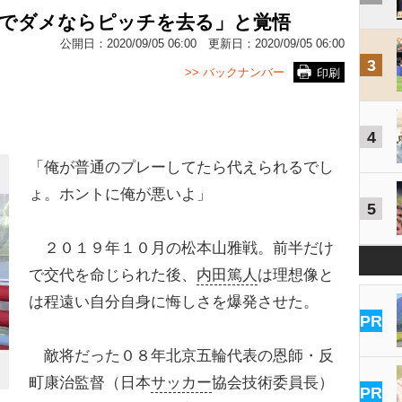
れでダメならピッチを去る」と覚悟
公開日：
2020/09/05 06:00
更新日：
2020/09/05 06:00
3
>> バックナンバー
印刷
4
「俺が普通のプレーしてたら代えられるでし
ょ。ホントに俺が悪いよ」
5
２０１９年１０月の松本山雅戦。前半だけ
で交代を命じられた後、
内田篤人
は理想像と
は程遠い自分自身に悔しさを爆発させた。
PR
敵将だった０８年北京五輪代表の恩師・反
町康治監督（日本
サッカー
協会技術委員長）
PR