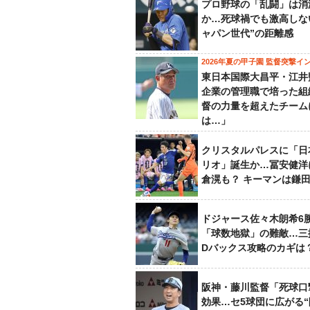
プロ野球の「乱闘」は消
か…死球禍でも激高しな
ャパン世代”の距離感
2026年夏の甲子園 監督突撃イ
東日本国際大昌平・江井
企業の管理職で培った組
督の力量を超えたチーム
は…」
クリスタルパレスに「日
リオ」誕生か…冨安健洋
倉滉も？ キーマンは鎌
ドジャース佐々木朗希6
「球数地獄」の難敵…三
Dバックス攻略のカギは
阪神・藤川監督「死球口
効果…セ5球団に広がる