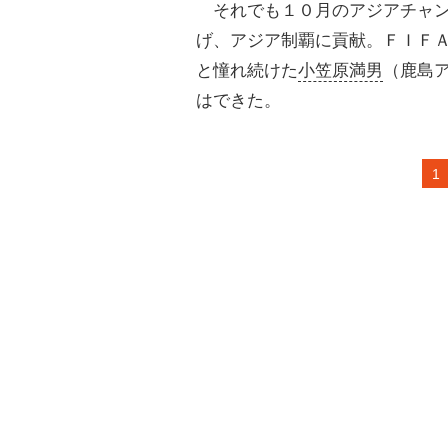
それでも１０月のアジアチャン
げ、アジア制覇に貢献。ＦＩＦ
と憧れ続けた
小笠原満男
（鹿島
はできた。
1