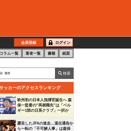
会員登録
ログイン
コラム一覧
著者一覧
書籍
紙面
サッカーのアクセスランキング
欧州初の日本人指揮官誕生へ 森
保一監督の“再就職先”は「ベル
ギー1部の日系クラブ」一択か
露呈したJFAの迷走…退任通告か
ら一転の「不可解人事」は森保