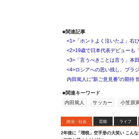
■関連記事
<1>「ホントよく泣いたよ」右
<2>19歳で日本代表デビュー
<3>「言うべきことは言う」本
<4>ロシアへの思い残し、ブラ
内田篤人に“新ご意見番”の期待
■関連キーワード
内田篤人
サッカー
小笠原
政治・社会
芸能
ライフ
2年後に「増税」空手形の大笑い こん