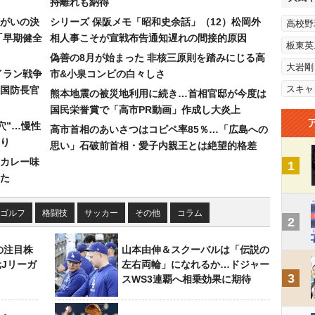
持離れも納得
まがいの決
シリーズ 保阪メモ「昭和史余話」（12）松岡外
高校野
「早期健全
相人事こそが宣戦布告通知遅れの間接的原因
板東英
偽善の8月が始まった 非核三原則を踏みにじる高
大岩剛
イラン戦争
市&小泉コンビの白々しさ
スキャ
国防長官
熊本地震の被災地利用に続き…首相官邸が今度は
国民栄誉賞で「高市PR動画」作成し大炎上
穴”…慢性
高市首相のあいさつはコピペ率85％…「広島への
り
思い」石破前首相・愛子内親王とは絶望的格差
カレー味
1
た
ゴルフ
格闘技
サッカー
その他
コラム
2
の注目株
山本由伸＆スクーバルは「伝説の
元Jリーガ
左右両輪」になれるか…ドジャー
3
スWS3連覇へ相乗効果に期待