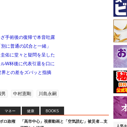
ひざ手術後の復帰で本音吐露
も「別に普通の試合と一緒」
田圭佑に堂々と疑問を呈した
ジルW杯後に代表引退を口に
 世界との差をズバッと指摘
満男
中村憲剛
川島永嗣
マネー
健康
BOOKS
なボロ政権
「高市中心」視察動画と「空気読む」被災者…支
人気