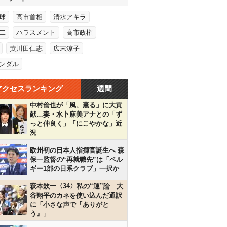
球
高市首相
清水アキラ
二
ハラスメント
高市政権
黄川田仁志
広末涼子
ンダル
アクセスランキング
週間
中村倫也が「風、薫る」に大貢
献…妻・水卜麻美アナとの「ず
っと仲良く」「にこやかな」近
況
欧州初の日本人指揮官誕生へ 森
保一監督の“再就職先”は「ベル
ギー1部の日系クラブ」一択か
萩本欽一〈34〉私の“運”論 大
谷翔平のカネを使い込んだ通訳
に「小さな声で『ありがと
う』」