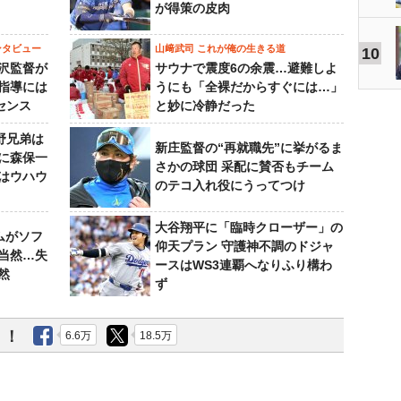
が得策の皮肉
ンタビュー
山﨑武司 これが俺の生きる道
10
沢監督が
サウナで震度6の余震…避難しよ
指導には
うにも「全裸だからすぐには…」
センス
と妙に冷静だった
野兄弟は
新庄監督の“再就職先”に挙がるま
らに森保一
さかの球団 采配に賛否もチーム
はウハウ
のテコ入れ役にうってつけ
大谷翔平に「臨時クローザー」の
ムがソフ
仰天プラン 守護神不調のドジャ
当然…失
ースはWS3連覇へなりふり構わ
然
ず
う！
6.6万
18.5万