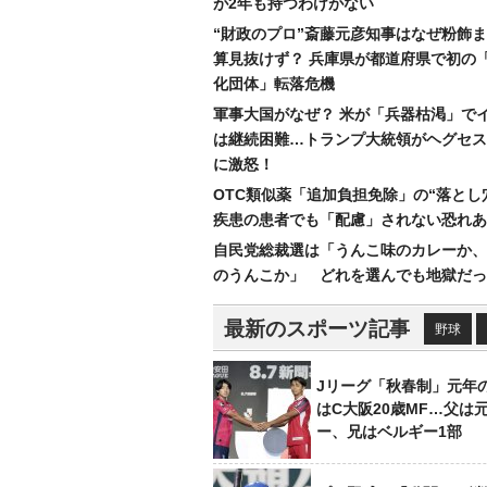
が2年も持つわけがない
“財政のプロ”斎藤元彦知事はなぜ粉飾
算見抜けず？ 兵庫県が都道府県で初の
化団体」転落危機
軍事大国がなぜ？ 米が「兵器枯渇」で
は継続困難…トランプ大統領がヘグセス
に激怒！
OTC類似薬「追加負担免除」の“落とし
疾患の患者でも「配慮」されない恐れあ
自民党総裁選は「うんこ味のカレーか、
のうんこか」 どれを選んでも地獄だっ
最新のスポーツ記事
野球
Jリーグ「秋春制」元年
はC大阪20歳MF…父は
ー、兄はベルギー1部