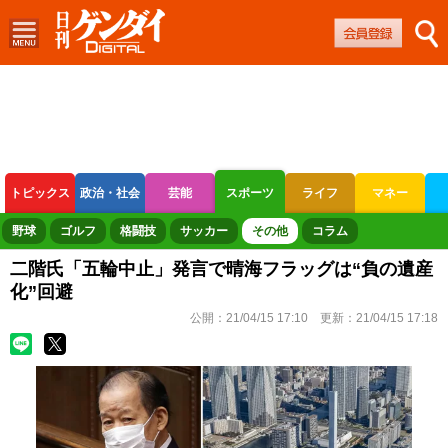
トピックス
政治・社会
芸能
スポーツ
ライフ
マネー
ボートレース
競輪
オートレース
野球
ゴルフ
格闘技
サッカー
その他
コラム
二階氏「五輪中止」発言で晴海フラッグは“負の遺産
化”回避
公開：
21/04/15 17:10
更新：
21/04/15 17:18