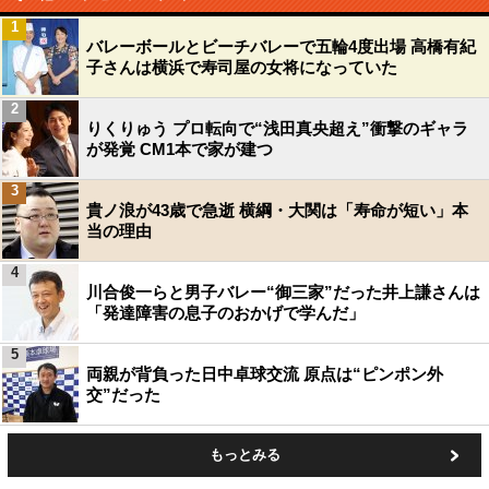
1
バレーボールとビーチバレーで五輪4度出場 高橋有紀
子さんは横浜で寿司屋の女将になっていた
2
りくりゅう プロ転向で“浅田真央超え”衝撃のギャラ
が発覚 CM1本で家が建つ
3
貴ノ浪が43歳で急逝 横綱・大関は「寿命が短い」本
当の理由
4
川合俊一らと男子バレー“御三家”だった井上謙さんは
「発達障害の息子のおかげで学んだ」
5
両親が背負った日中卓球交流 原点は“ピンポン外
交”だった
もっとみる