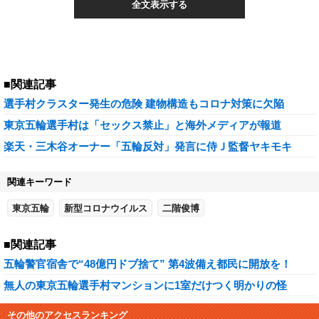
全文表示する
■関連記事
選手村クラスター発生の危険 建物構造もコロナ対策に欠陥
東京五輪選手村は「セックス禁止」と海外メディアが報道
楽天・三木谷オーナー「五輪反対」発言に侍Ｊ監督ヤキモキ
関連キーワード
東京五輪
新型コロナウイルス
二階俊博
■関連記事
五輪警官宿舎で“48億円ドブ捨て” 第4波備え都民に開放を！
無人の東京五輪選手村マンションに1室だけつく明かりの怪
その他のアクセスランキング