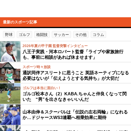
最新のスポーツ記事
野球
ゴルフ
格闘技
サッカー
その他
コラム
2026年夏の甲子園 監督突撃インタビュー
八王子実践・河本ロバート監督「ライブや家族旅行
も、事前に相談があれば休ませます」
スポーツ時々放談
通訳同伴アスリートに思うこと 英語ネーティブになる
必要はないが「伝えようとする気持ち」が大切だ
ゴルフは本当に面白い！
ゴルゴ松本さん（2）KABA.ちゃんと仲良くなって閃
いた “男”を出さなきゃいいんだ
山本由伸＆スクーバルは「伝説の左右両輪」になれる
か…ドジャースWS3連覇へ相乗効果に期待