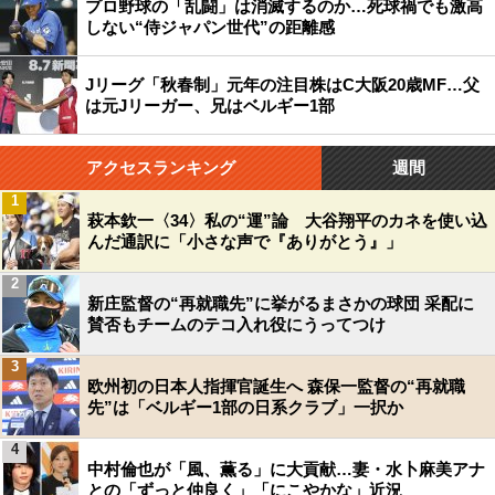
プロ野球の「乱闘」は消滅するのか…死球禍でも激高
しない“侍ジャパン世代”の距離感
Jリーグ「秋春制」元年の注目株はC大阪20歳MF…父
は元Jリーガー、兄はベルギー1部
アクセスランキング
週間
1
萩本欽一〈34〉私の“運”論 大谷翔平のカネを使い込
んだ通訳に「小さな声で『ありがとう』」
2
新庄監督の“再就職先”に挙がるまさかの球団 采配に
賛否もチームのテコ入れ役にうってつけ
3
欧州初の日本人指揮官誕生へ 森保一監督の“再就職
先”は「ベルギー1部の日系クラブ」一択か
4
中村倫也が「風、薫る」に大貢献…妻・水卜麻美アナ
との「ずっと仲良く」「にこやかな」近況