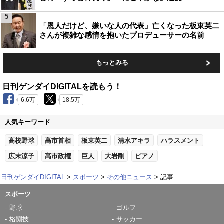
5
「恩人だけど、嫌いな人の代表」亡くなった板東英二
さんが複雑な感情を抱いたプロデューサーの名前
もっとみる
日刊ゲンダイDIGITALを読もう！
6.6万
18.5万
人気キーワード
高校野球
高市首相
板東英二
清水アキラ
ハラスメント
広末涼子
高市政権
巨人
大岩剛
ピアノ
日刊ゲンダイDIGITAL
スポーツ
その他ニュース
記事
スポーツ
野球
ゴルフ
格闘技
サッカー