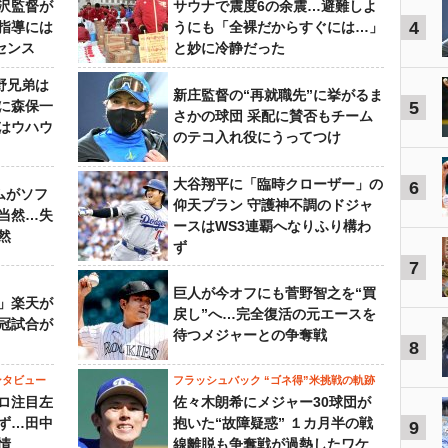
沢監督が
サウナで震度6の余震…避難しよ
4
指導には
うにも「全裸だからすぐには…」
センス
と妙に冷静だった
野兄弟は
新庄監督の“再就職先”に挙がるま
らに森保一
5
さかの球団 采配に賛否もチーム
はウハウ
のテコ入れ役にうってつけ
大谷翔平に「臨時クローザー」の
6
ムがソフ
仰天プラン 守護神不調のドジャ
当然…失
ースはWS3連覇へなりふり構わ
然
ず
7
巨人が今オフにも菅野智之を“買
」楽天が
戻し”へ…完全復活の元エースを
冠試合が
待つメジャーとの争奪戦
8
ンタビュー
フラッシュバック “ゴネ得”米挑戦の軌跡
ロ注目左
佐々木朗希にメジャー30球団が
ず…田中
抱いた“故障疑惑” １カ月半の戦
9
情
線離脱も争奪戦が過熱したワケ