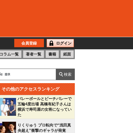
会員登録
ログイン
コラム一覧
著者一覧
書籍
紙面
その他のアクセスランキング
バレーボールとビーチバレーで
五輪4度出場 高橋有紀子さんは
横浜で寿司屋の女将になってい
た
りくりゅう プロ転向で“浅田真
央超え”衝撃のギャラが発覚