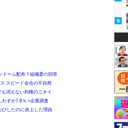
5
コンドーム配布？組織委の回答
ース スピード会合の不自然
任でも消えない利権のニオイ
ずか7.8％ =企業調査
わびしたのに炎上した理由