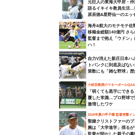
元巨人の東海大甲府・仲
語るイキイキ教員生活…
原辰徳&星野仙一のエッ
海舟&航大のモテモテ佐
移籍金総額140億円 さ
監督まで抱え「ウドン」
ハ！
自力V消えた新庄日本ハ
トバンクに到底及ばない
策数にも「雑な野球」歴
小林至教授のマネーボールQ&A
「弱くても黒字にできる
覆した常識…プロ野球で
激増したワケ
2026年夏の甲子園 監督突撃イ
聖隷クリストファーのプ
腕は「大学進学」揺るが
監督が明かした親子の事