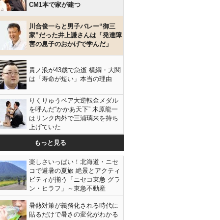
CM1本で家が建つ
川合俊一らと男子バレー“御三
家”だった井上謙さんは「発達障
害の息子のおかげで学んだ」
貴ノ浪が43歳で急逝 横綱・大関
は「寿命が短い」本当の理由
りくりゅうペア大逆転金メダル
を呼んだ“かかあ天下” 木原龍一
はリンク内外で三浦璃来を持ち
上げていた
もっと見る
楽しさいっぱい！北海道・ニセ
コで避暑の夏旅 絶景とアクティ
ビティが揃う「ニセコ東急 グラ
ン・ヒラフ」～東急不動産
暑熱対策が義務化される時代に
貼るだけで暑さの変化がわかる