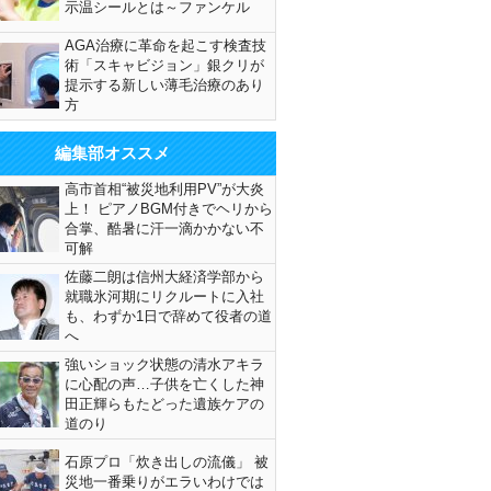
示温シールとは～ファンケル
AGA治療に革命を起こす検査技
術「スキャビジョン」銀クリが
提示する新しい薄毛治療のあり
方
編集部オススメ
高市首相“被災地利用PV”が大炎
上！ ピアノBGM付きでヘリから
合掌、酷暑に汗一滴かかない不
可解
佐藤二朗は信州大経済学部から
就職氷河期にリクルートに入社
も、わずか1日で辞めて役者の道
へ
強いショック状態の清水アキラ
に心配の声…子供を亡くした神
田正輝らもたどった遺族ケアの
道のり
石原プロ「炊き出しの流儀」 被
災地一番乗りがエラいわけでは