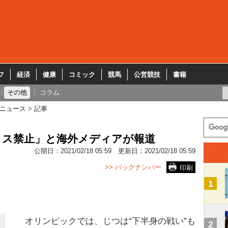
フ
経済
健康
コミック
競馬
公営競技
書籍
その他
コラム
ニュース
記事
クス禁止」と海外メディアが報道
公開日：
2021/02/18 05:59
更新日：
2021/02/18 05:59
>> バックナンバー
印刷
1
オリンピックでは、じつは“下半身の戦い”も
2