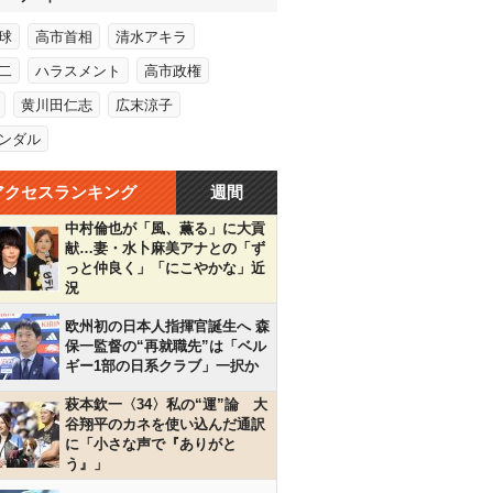
球
高市首相
清水アキラ
二
ハラスメント
高市政権
黄川田仁志
広末涼子
ンダル
アクセスランキング
週間
中村倫也が「風、薫る」に大貢
献…妻・水卜麻美アナとの「ず
っと仲良く」「にこやかな」近
況
欧州初の日本人指揮官誕生へ 森
保一監督の“再就職先”は「ベル
ギー1部の日系クラブ」一択か
萩本欽一〈34〉私の“運”論 大
谷翔平のカネを使い込んだ通訳
に「小さな声で『ありがと
う』」