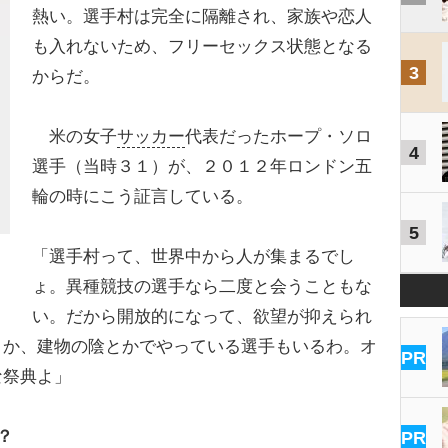
熱い。選手村は完全に隔離され、家族や恋人
も入れないため、フリーセックス状態となる
3
からだ。
米の女子
サッカー
代表だったホープ・ソロ
4
選手（当時３１）が、２０１２年ロンドン五
輪の時にこう証言している。
5
「選手村って、世界中から人が集まるでし
ょ。異種競技の選手なら二度と会うこともな
い。だから開放的になって、欲望が抑えられ
とか、建物の陰とかでやっている選手もいるわ。オ
PR
な祭典よ」
？
PR