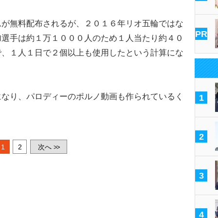
が無料配布されるが、２０１６年リオ五輪ではな
PR
加選手は約１万１０００人のため１人当たり約４０
で、１人１日で２個以上も使用したという計算にな
なり、パロディーのポルノ動画も作られているく
1
2
1
2
次へ
>>
3
4