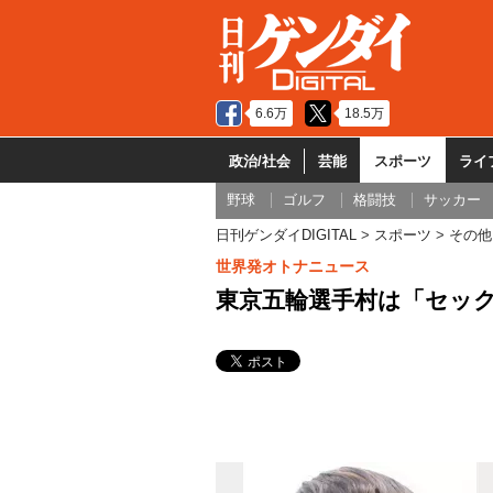
6.6万
18.5万
政治/社会
芸能
スポーツ
ライ
野球
ゴルフ
格闘技
サッカー
日刊ゲンダイDIGITAL
スポーツ
その他
世界発オトナニュース
東京五輪選手村は「セッ