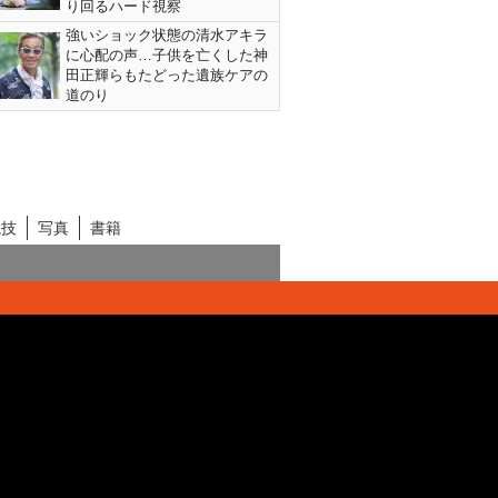
り回るハード視察
強いショック状態の清水アキラ
に心配の声…子供を亡くした神
田正輝らもたどった遺族ケアの
道のり
競技
写真
書籍