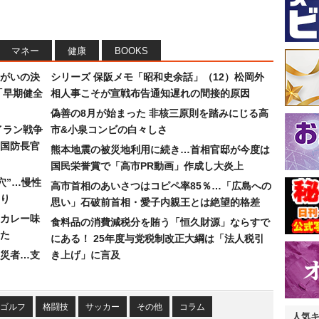
マネー
健康
BOOKS
まがいの決
シリーズ 保阪メモ「昭和史余話」（12）松岡外
「早期健全
相人事こそが宣戦布告通知遅れの間接的原因
偽善の8月が始まった 非核三原則を踏みにじる高
イラン戦争
市&小泉コンビの白々しさ
国防長官
熊本地震の被災地利用に続き…首相官邸が今度は
国民栄誉賞で「高市PR動画」作成し大炎上
穴”…慢性
高市首相のあいさつはコピペ率85％…「広島への
り
思い」石破前首相・愛子内親王とは絶望的格差
カレー味
食料品の消費減税分を賄う「恒久財源」ならすで
た
にある！ 25年度与党税制改正大綱は「法人税引
災者…支
き上げ」に言及
ゴルフ
格闘技
サッカー
その他
コラム
人気