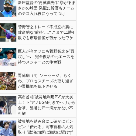
新庄監督の“再就職先”に挙がるま
さかの球団 采配に賛否もチーム
のテコ入れ役にうってつけ
菅野智之トレード不成立の裏に
致命的な“前科”…ここまで11勝4
敗でも市場価値が低かったワケ
巨人が今オフにも菅野智之を“買
戻し”へ…完全復活の元エースを
待つメジャーとの争奪戦
腎臓病（4）ソーセージ、ちく
わ、プロセスチーズの取り過ぎ
が腎機能を低下させる
高市首相“被災地利用PV”が大炎
上！ ピアノBGM付きでヘリから
合掌、酷暑に汗一滴かかない不
可解
被災地を踏み台に…確かにビン
ビン「伝わる」高市首相の人気
取り “政治の師”は激励に駆けず