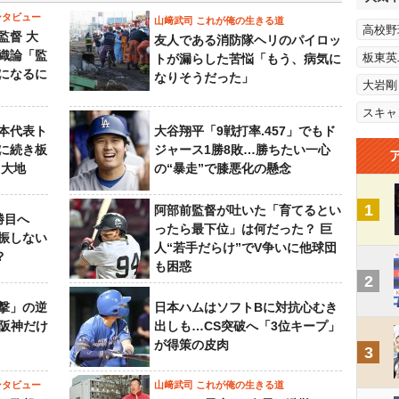
ンタビュー
山﨑武司 これが俺の生きる道
高校野
監督 大
友人である消防隊ヘリのパイロッ
織論「監
板東英
トが漏らした苦悩「もう、病気に
になるに
なりそうだった」
大岩剛
スキャ
本代表ト
大谷翔平「9戦打率.457」でもド
に続き板
ジャース1勝8敗…勝ちたい一心
田大地
の“暴走”で膝悪化の懸念
1
阿部前監督が吐いた「育てるとい
勝目へ
ったら最下位」は何だった？ 巨
振しない
人“若手だらけ”でV争いに他球団
？
も困惑
2
撃」の逆
日本ハムはソフトBに対抗心むき
“阪神だけ
出しも…CS突破へ「3位キープ」
が得策の皮肉
3
ンタビュー
山﨑武司 これが俺の生きる道