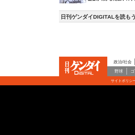
日刊ゲンダイDIGITALを読も
政治/社会
野球
ゴ
サイトポリシ