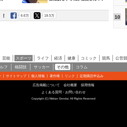
う！
6.6万
18.5万
10
芸能
スポーツ
ライフ
経済
健康
コミック
競馬
公営
ルフ
格闘技
サッカー
その他
コラム
ー
サイトマップ
個人情報
著作権
リンク
定期購読申込み
広告掲載について
会社概要
採用情報
よくある質問・お問い合わせ
Copyright (C) Nikkan Gendai. All Rights Reserved