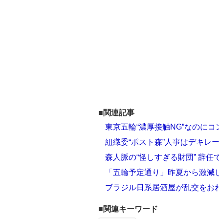
■関連記事
東京五輪“濃厚接触NG”なのに
組織委“ポスト森”人事はデキレ
森人脈の“怪しすぎる財団” 辞
「五輪予定通り」昨夏から激減しわ
ブラジル日系居酒屋が乱交をお
■関連キーワード