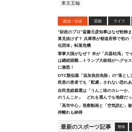
東京五輪
政治・社会
芸能
ライフ
“財政のプロ”斎藤元彦知事はなぜ粉飾
算見抜けず？ 兵庫県が都道府県で初の
化団体」転落危機
軍事大国がなぜ？ 米が「兵器枯渇」で
は継続困難…トランプ大統領がヘグセス
に激怒！
OTC類似薬「追加負担免除」の“落とし
疾患の患者でも「配慮」されない恐れあ
自民党総裁選は「うんこ味のカレーか、
のうんこか」 どれを選んでも地獄だっ
「高市中心」視察動画と「空気読む」被
持離れも納得
最新のスポーツ記事
野球