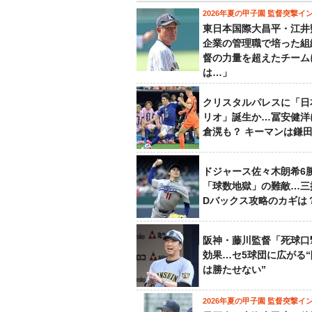
2026年夏の甲子園 監督突撃イ
東日本国際大昌平・江井
企業の管理職で培った組
督の力量を超えたチーム
は…」
クリスタルパレスに「日
リオ」誕生か…冨安健洋
倉滉も？ キーマンは鎌
ドジャース佐々木朗希6
「球数地獄」の難敵…三
Dバックス攻略のカギは
阪神・藤川監督「死球口
効果…セ5球団に広がる
は勝たせない”
2026年夏の甲子園 監督突撃イ