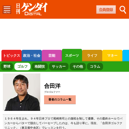
トピックス
政治・社会
芸能
スポーツ
ライフ
マネー
ボートレース
競輪
オートレース
野球
ゴルフ
格闘技
サッカー
その他
コラム
合田洋
プロゴルファー
著者のコラム一覧
１９６４年生まれ。９４年日本プロで尾崎将司との激戦を制して優勝。その最終ホールでバ
ンカーからパターで脱出してパーセーブしたのは、今も語り草に。現在、「合田洋ゴルフク
リニック」（東京都中央区）でレッスンを行う。