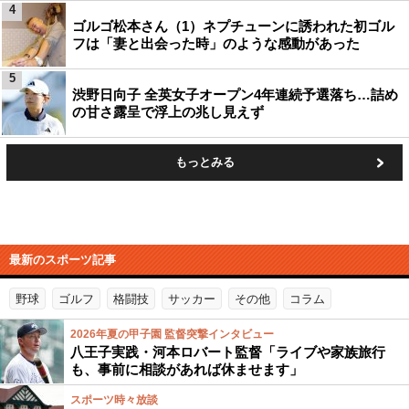
4
ゴルゴ松本さん（1）ネプチューンに誘われた初ゴル
フは「妻と出会った時」のような感動があった
5
渋野日向子 全英女子オープン4年連続予選落ち…詰め
の甘さ露呈で浮上の兆し見えず
もっとみる
最新のスポーツ記事
野球
ゴルフ
格闘技
サッカー
その他
コラム
2026年夏の甲子園 監督突撃インタビュー
八王子実践・河本ロバート監督「ライブや家族旅行
も、事前に相談があれば休ませます」
スポーツ時々放談