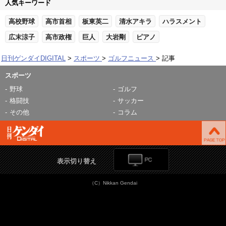
人気キーワード
高校野球
高市首相
板東英二
清水アキラ
ハラスメント
広末涼子
高市政権
巨人
大岩剛
ピアノ
日刊ゲンダイDIGITAL
スポーツ
ゴルフニュース
記事
スポーツ
野球
ゴルフ
格闘技
サッカー
その他
コラム
表示切り替え
（C）Nikkan Gendai