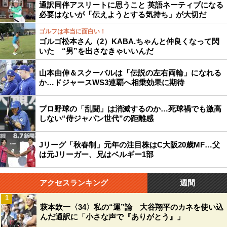
通訳同伴アスリートに思うこと 英語ネーティブになる
必要はないが「伝えようとする気持ち」が大切だ
ゴルフは本当に面白い！
ゴルゴ松本さん（2）KABA.ちゃんと仲良くなって閃
いた “男”を出さなきゃいいんだ
山本由伸＆スクーバルは「伝説の左右両輪」になれる
か…ドジャースWS3連覇へ相乗効果に期待
プロ野球の「乱闘」は消滅するのか…死球禍でも激高
しない“侍ジャパン世代”の距離感
Jリーグ「秋春制」元年の注目株はC大阪20歳MF…父
は元Jリーガー、兄はベルギー1部
アクセスランキング
週間
1
萩本欽一〈34〉私の“運”論 大谷翔平のカネを使い込
んだ通訳に「小さな声で『ありがとう』」