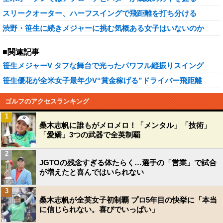
スリークオーター、ハーフスイングで飛距離を打ち分ける
渋野・笹生に続きメジャーに挑む気概ある女子はいないのか
■関連記事
笹生メジャーV タフな舞台で光ったパワフル縦振りスイング
笹生優花が全米女子最年少V“賞金稼げる”ドライバー飛距離
ゴルフのアクセスランキング
1
桑木志帆に誰もがメロメロ！「メンタル」「技術」
「愛嬌」3つの武器で全英制覇
2
JGTOの残念すぎる体たらく…選手の「営業」で試合
が増えたと喜んではいられない
3
桑木志帆が全英女子初制覇 プロ5年目の快挙に「本当
に信じられない。喜びでいっぱい」