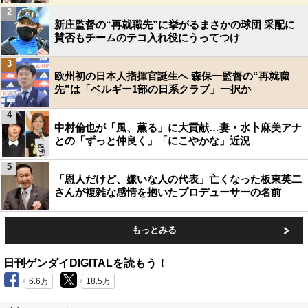
2
新庄監督の“再就職先”に挙がるまさかの球団 采配に
賛否もチームのテコ入れ役にうってつけ
3
欧州初の日本人指揮官誕生へ 森保一監督の“再就職
先”は「ベルギー1部の日系クラブ」一択か
4
中村倫也が「風、薫る」に大貢献…妻・水卜麻美アナ
との「ずっと仲良く」「にこやかな」近況
5
「恩人だけど、嫌いな人の代表」亡くなった板東英二
さんが複雑な感情を抱いたプロデューサーの名前
もっとみる
日刊ゲンダイDIGITALを読もう！
6.6万
18.5万