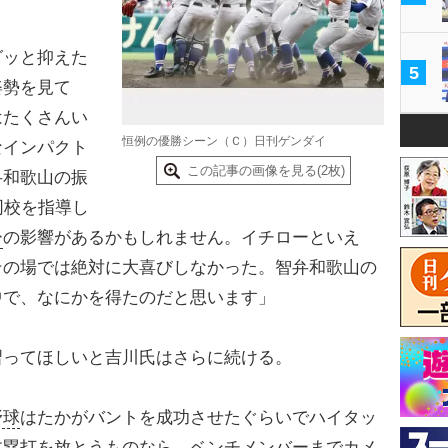
グッと抑えた
5
姿勢を見て
はたくさんい
恒例の優勝シーン（Ｃ）日刊ゲンダイ
なインパクト
この記事の画像を見る(2枚)
弁和歌山の振
同校を指導し
ー
の影響があるかもしれません。イチローといえ
その場では絶対に大喜びしなかった。智弁和歌山の
中で、なにかを得たのだと思います」
習ってほしいと吉川氏はさらに続ける。
野球
はたかがバントを成功させたぐらいでハイタッ
本塁打を放とうものなら、ベンチメンバーまでカメ