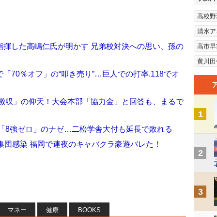
高校野
清水ア
指揮した高嶋仁氏が明かす 兄弟校対決への思い、孫の
高市早
黄川田
70％オフ」の“叩き売り”…巨人での打率.118でオ
円徴収」の仰天！大会本部「協力金」と回答も、まるで
1
県「8強ゼロ」のナゼ…二松学舎大付も延長で敗れる
集団感染 福岡で連夜のキャバクラ豪遊バレた！
2
3
マネー
健康
BOOKS