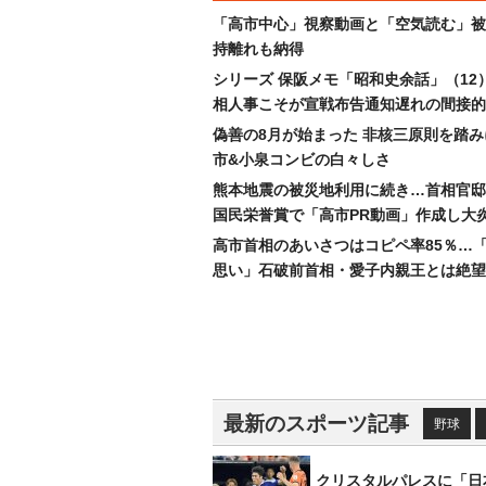
「高市中心」視察動画と「空気読む」被
持離れも納得
シリーズ 保阪メモ「昭和史余話」（12
相人事こそが宣戦布告通知遅れの間接的
偽善の8月が始まった 非核三原則を踏
市&小泉コンビの白々しさ
熊本地震の被災地利用に続き…首相官邸
国民栄誉賞で「高市PR動画」作成し大
高市首相のあいさつはコピペ率85％…
思い」石破前首相・愛子内親王とは絶望
最新のスポーツ記事
野球
クリスタルパレスに「日