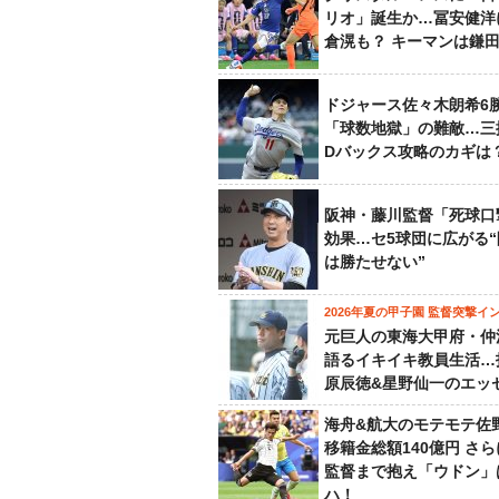
リオ」誕生か…冨安健洋
倉滉も？ キーマンは鎌
ドジャース佐々木朗希6
「球数地獄」の難敵…三
Dバックス攻略のカギは
阪神・藤川監督「死球口
効果…セ5球団に広がる
は勝たせない”
2026年夏の甲子園 監督突撃イ
元巨人の東海大甲府・仲
語るイキイキ教員生活…
原辰徳&星野仙一のエッ
海舟&航大のモテモテ佐
移籍金総額140億円 さ
監督まで抱え「ウドン」
ハ！