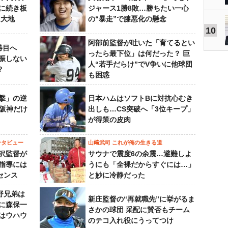
に続き板
ジャース1勝8敗…勝ちたい一心
田大地
の“暴走”で膝悪化の懸念
10
阿部前監督が吐いた「育てるとい
勝目へ
ったら最下位」は何だった？ 巨
振しない
人“若手だらけ”でV争いに他球団
？
も困惑
撃」の逆
日本ハムはソフトBに対抗心むき
“阪神だけ
出しも…CS突破へ「3位キープ」
が得策の皮肉
ンタビュー
山﨑武司 これが俺の生きる道
沢監督が
サウナで震度6の余震…避難しよ
指導には
うにも「全裸だからすぐには…」
センス
と妙に冷静だった
野兄弟は
新庄監督の“再就職先”に挙がるま
らに森保一
さかの球団 采配に賛否もチーム
はウハウ
のテコ入れ役にうってつけ