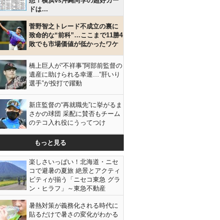
想！横浜vs沖縄尚学の超好カー
ドは…
菅野智之トレード不成立の裏に
致命的な“前科”…ここまで11勝4
敗でも市場価値が低かったワケ
橋上巨人が“不祥事”阿部前監督の
遺産に助けられる幸運…“肝いり
選手”が投打で躍動
新庄監督の“再就職先”に挙がるま
さかの球団 采配に賛否もチーム
のテコ入れ役にうってつけ
もっと見る
楽しさいっぱい！北海道・ニセ
コで避暑の夏旅 絶景とアクティ
ビティが揃う「ニセコ東急 グラ
ン・ヒラフ」～東急不動産
暑熱対策が義務化される時代に
貼るだけで暑さの変化がわかる