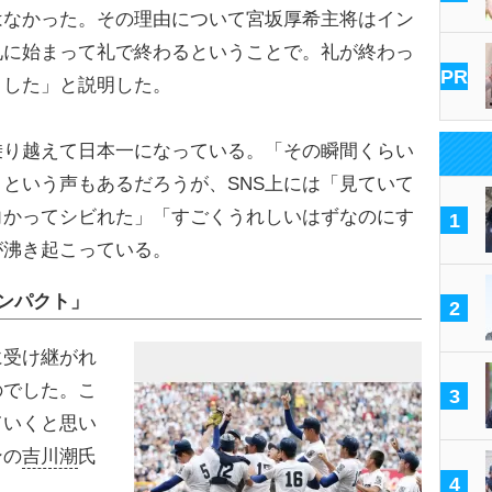
はなかった。その理由について宮坂厚希主将はイン
礼に始まって礼で終わるということで。礼が終わっ
PR
ました」と説明した。
り越えて日本一になっている。「その瞬間くらい
という声もあるだろうが、SNS上には「見ていて
向かってシビれた」「すごくうれしいはずなのにす
1
が沸き起こっている。
ンパクト」
2
に受け継がれ
のでした。こ
3
ていくと思い
ンの
吉川潮
氏
4