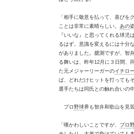
「相手に敬意を払って、喜びを
ことは非常に素晴らしい。
あの
『いいな』と思ってくれる球児
るはず。意識を変えるには十分
がありました。臆測ですが、智
る舞いは、昨年12月に３日間、
た元メジャーリーガーの
イチロ
ば、どれだけヒットを打っても
選手たちは同氏との触れ合いの
プロ
野球
界も智弁和歌山を見
「嘆かわしいことですが、
プロ
チしたり、大差で負けていても