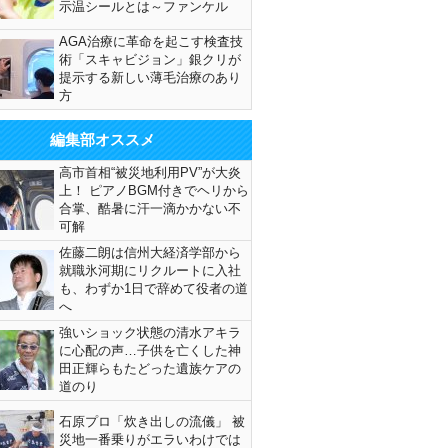
示温シールとは～ファンケル
AGA治療に革命を起こす検査技
術「スキャビジョン」銀クリが
提示する新しい薄毛治療のあり
方
編集部オススメ
高市首相“被災地利用PV”が大炎
上！ ピアノBGM付きでヘリから
合掌、酷暑に汗一滴かかない不
可解
佐藤二朗は信州大経済学部から
就職氷河期にリクルートに入社
も、わずか1日で辞めて役者の道
へ
強いショック状態の清水アキラ
に心配の声…子供を亡くした神
田正輝らもたどった遺族ケアの
道のり
石原プロ「炊き出しの流儀」 被
災地一番乗りがエラいわけでは