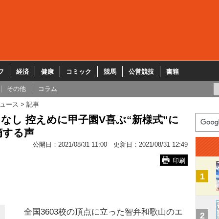
フ
経済
健康
コミック
競馬
公営競技
書籍
その他
コラム
ュース
記事
なし 控えめに甲子園V喜ぶ“新様式”に
摘する声
公開日：
2021/08/31 11:00
更新日：
2021/08/31 12:49
印刷
1
全国3603校の頂点に立った智弁和歌山のエ
2