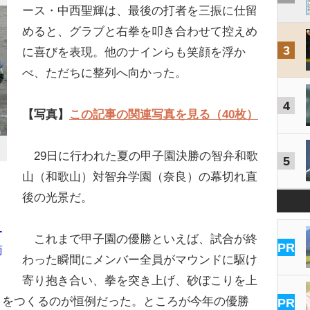
ース・中西聖輝は、最後の打者を三振に仕留
めると、グラブと右拳を叩き合わせて控えめ
3
に喜びを表現。他のナインらも笑顔を浮か
べ、ただちに整列へ向かった。
4
【写真】
この記事の関連写真を見る（40枚）
29日に行われた夏の甲子園決勝の智弁和歌
5
山（和歌山）対智弁学園（奈良）の幕切れ直
後の光景だ。
ー
これまで甲子園の優勝といえば、試合が終
PR
商
わった瞬間にメンバー全員がマウンドに駆け
寄り抱き合い、拳を突き上げ、砂ぼこりを上
」をつくるのが恒例だった。ところが今年の優勝
PR