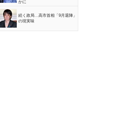
かに
続く政局…高市首相「9月退陣」
の現実味