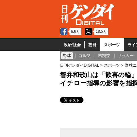
6.6万
18.5万
政治/社会
芸能
スポーツ
ライ
野球
ゴルフ
格闘技
サッカー
日刊ゲンダイDIGITAL
スポーツ
野球ニ
智弁和歌山は「歓喜の輪」
イチロー指導の影響を指