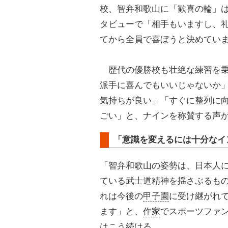
校、智弁和歌山に「歓喜の輪」
タビューで「相手もいますし、
てから全員で喜ぼうと決めてい
歴代の優勝校も壮絶な練習を乗
派手に喜んでもいいじゃないか」
気持ちが良い」「すぐに整列に
ごい」と、ナインを称賛する声
「意識を変えるには十分なイ
「智弁和歌山の姿勢は、日本人
ている武士道精神を揺さぶるも
れは今後の
甲子園
に受け継がれ
ます」と、
作家
でスポーツファ
はこう続ける。