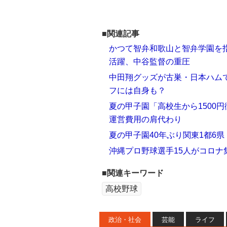
■関連記事
かつて智弁和歌山と智弁学園を
活躍、中谷監督の重圧
中田翔グッズが古巣・日本ハムで「
フには自身も？
夏の甲子園「高校生から1500
運営費用の肩代わり
夏の甲子園40年ぶり関東1都6
沖縄プロ野球選手15人がコロナ
■関連キーワード
高校野球
政治・社会
芸能
ライフ