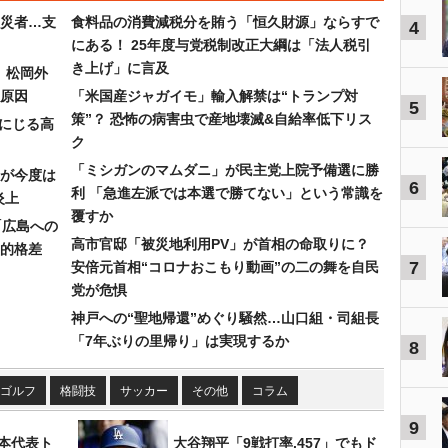
災者…支
食料品の消費減税分を賄う「恒久財源」ならすで
4
にある！ 25年度与党税制改正大綱は「法人税引
き上げ」に言及
）松岡外
原因
「米国産ジャガイモ」輸入解禁は“トランプ対
5
策”？ 恐怖の病害虫で産地壊滅&自給率低下リス
みにじる高
ク
「ミシガンのマムダニ」が民主党上院予備選に勝
が今度は
6
利 「急進左派では本選で勝てない」という常識を
炎上
覆すか
「広島への
高市官邸「被災地利用PV」が首相の命取りに？
的格差
7
安倍元首相“コロナおこもり動画”の二の舞を自民
党が危惧
神戸への“聖地帰還”めぐり騒然…山口組・司組長
「7年ぶりの里帰り」は実現するか
8
ゴルフ
格闘技
サッカー
その他
コラム
9
本代表ト
大谷翔平「9戦打率.457」でもド