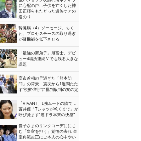
に心配の声…子供を亡くした神
田正輝らもたどった遺族ケアの
道のり
腎臓病（4）ソーセージ、ちく
わ、プロセスチーズの取り過ぎ
が腎機能を低下させる
「最強の新弟子」旭富士、デビ
ュー4場所連続Ｖでも残る大きな
課題
高市首相の早過ぎた「熊本訪
問」の背景…震災から1週間たた
ず“視察強行”に批判殺到の案の定
「VIVANT」1強ムードの陰で…
蒼井優「Tシャツが乾くまで」が
呼び覚ます"連ドラ本来の快感"
愛子さまのリンクコーデににじ
む「皇室を担う」覚悟の表れ 皇
室典範改正にご本人の心中やい