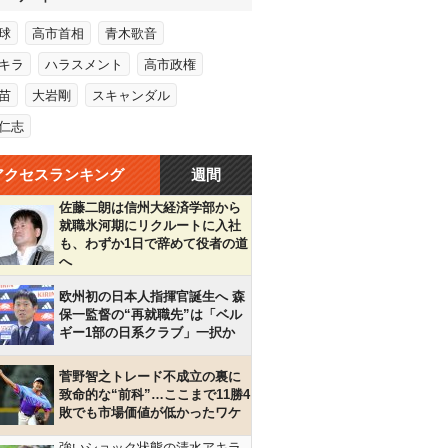
球
高市首相
青木歌音
キラ
ハラスメント
高市政権
苗
大岩剛
スキャンダル
仁志
アクセスランキング
週間
佐藤二朗は信州大経済学部から
就職氷河期にリクルートに入社
も、わずか1日で辞めて役者の道
へ
欧州初の日本人指揮官誕生へ 森
保一監督の“再就職先”は「ベル
ギー1部の日系クラブ」一択か
菅野智之トレード不成立の裏に
致命的な“前科”…ここまで11勝4
敗でも市場価値が低かったワケ
強いショック状態の清水アキラ