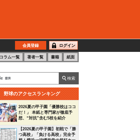
会員登録
ログイン
コラム一覧
著者一覧
書籍
紙面
野球のアクセスランキング
2026夏の甲子園「優勝校はココ
だ！」 本紙と専門家が徹底予
想、“対抗”含む5校を紹介
【2026夏の甲子園】初戦で「勝
つ高校」「負ける高校」完全予