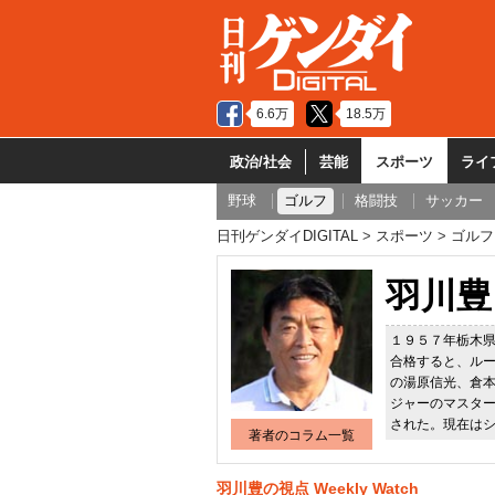
6.6万
18.5万
政治/社会
芸能
スポーツ
ライ
野球
ゴルフ
格闘技
サッカー
日刊ゲンダイDIGITAL
スポーツ
ゴルフ
羽川豊
１９５７年栃木
合格すると、ル
の湯原信光、倉
ジャーのマスタ
された。現在は
著者のコラム一覧
羽川豊の視点 Weekly Watch