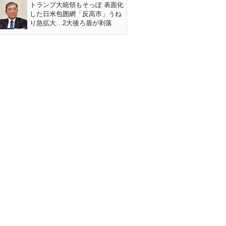
トランプ大統領もそっぽ 表面化
した日米包囲網「反高市」うね
り急拡大…2大後ろ盾が剥落