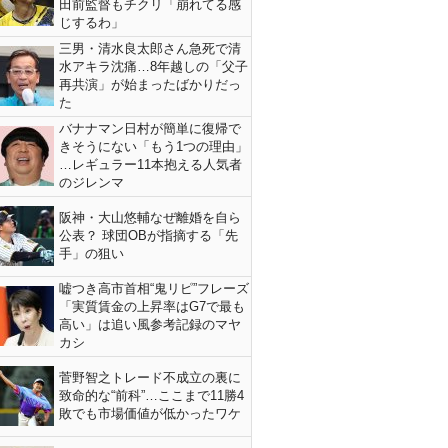
田前監督もチクリ「崩れてる感
じするわ」
三男・清水良太郎さん急死で清
水アキラ沈痛…8年越しの「父子
再共演」が始まったばかりだっ
た
バナナマン日村が簡単に復帰で
きそうにない「もう1つの理由」
…レギュラー11本抱える人気者
のジレンマ
阪神・大山悠輔なぜ離婚を自ら
公表？ 球団OBが指摘する「先
手」の狙い
嘘つき高市首相“鬼リピ”フレーズ
「実質賃金の上昇率はG7で最も
高い」は追い風参考記録のマヤ
カシ
菅野智之トレード不成立の裏に
致命的な“前科”…ここまで11勝4
敗でも市場価値が低かったワケ