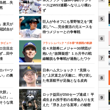
仰天プラン 守護神不調のドジャ
当然…失
ースはWS3連覇へなりふり構わ
然
ず
5
巨人が今オフにも菅野智之を“買
」楽天が
戻し”へ…完全復活の元エースを
冠試合が
待つメジャーとの争奪戦
6
ンタビュー
フラッシュバック “ゴネ得”米挑戦の軌跡
ロ注目左
佐々木朗希にメジャー30球団が
ず…田中
抱いた“故障疑惑” １カ月半の戦
7
情
線離脱も争奪戦が過熱したワケ
ロバーツ
日本ハム大ショック！ “見限っ
い」の裏
た”上沢直之が天敵に、呼び戻し
8
た有原航平が足枷となる皮肉
大胆」、
ロッテ益田が250セーブ達成！ 平
9
らけ」…
成生まれ投手初の名球会入りを支
そうな境
えた「浮き上がる直球」の秘密