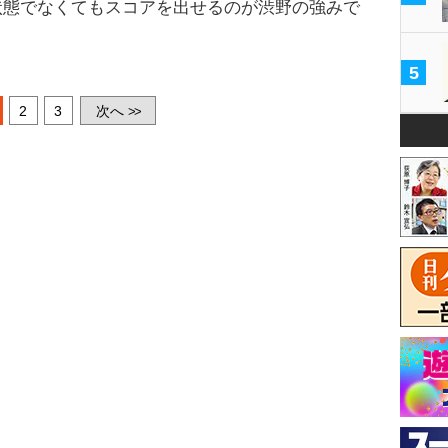
状態でなくてもスコアを出せるのが渋野の強みで
5
2
3
次へ
>>