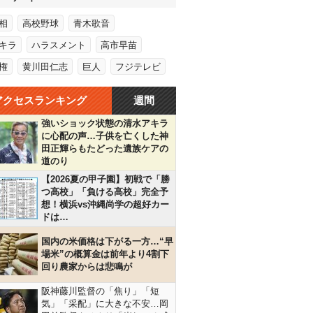
相
高校野球
青木歌音
キラ
ハラスメント
高市早苗
権
黄川田仁志
巨人
フジテレビ
アクセスランキング
週間
強いショック状態の清水アキラ
に心配の声…子供を亡くした神
田正輝らもたどった遺族ケアの
道のり
【2026夏の甲子園】初戦で「勝
つ高校」「負ける高校」完全予
想！横浜vs沖縄尚学の超好カー
ドは…
国内の米価格は下がる一方…“早
場米”の概算金は前年より4割下
回り農家からは悲鳴が
阪神藤川監督の「焦り」「短
気」「采配」に大きな不安…岡