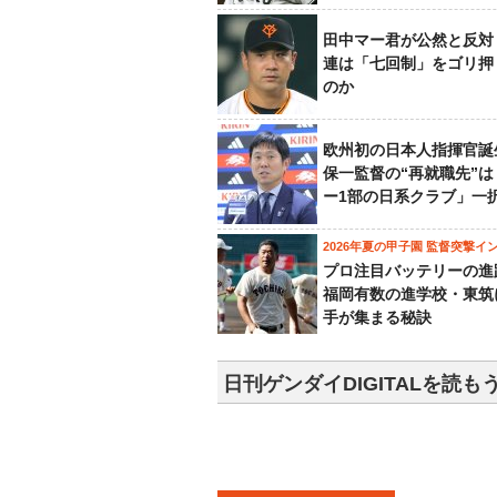
田中マー君が公然と反対
連は「七回制」をゴリ押
のか
欧州初の日本人指揮官誕
保一監督の“再就職先”
ー1部の日系クラブ」一
2026年夏の甲子園 監督突撃イ
プロ注目バッテリーの進
福岡有数の進学校・東筑
手が集まる秘訣
日刊ゲンダイDIGITALを読も