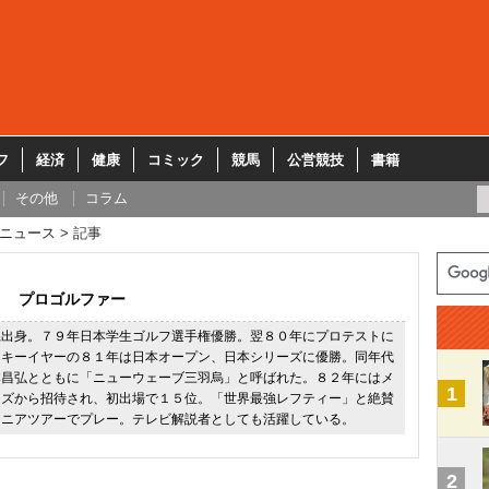
フ
経済
健康
コミック
競馬
公営競技
書籍
その他
コラム
ニュース
記事
プロゴルファー
県出身。７９年日本学生ゴルフ選手権優勝。翌８０年にプロテストに
ーキーイヤーの８１年は日本オープン、日本シリーズに優勝。同年代
本昌弘とともに「ニューウェーブ三羽烏」と呼ばれた。８２年にはメ
1
ーズから招待され、初出場で１５位。「世界最強レフティー」と絶賛
シニアツアーでプレー。テレビ解説者としても活躍している。
2