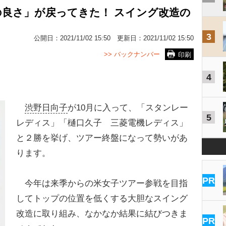
良さ」が戻ってきた！ スイング改造の
3
公開日：
2021/11/02 15:50
更新日：
2021/11/02 15:50
>> バックナンバー
印刷
4
渋野日向子
が10月に入って、「スタンレー
5
レディス」「樋口久子 三菱電機レディス」
と２勝を挙げ、ツアー終盤になって勢いがあ
ります。
PR
今年は来季からの米女子ツアー参戦を目指
してトップの位置を低くする大胆なスイング
改造に取り組み、なかなか結果に結びつきま
PR