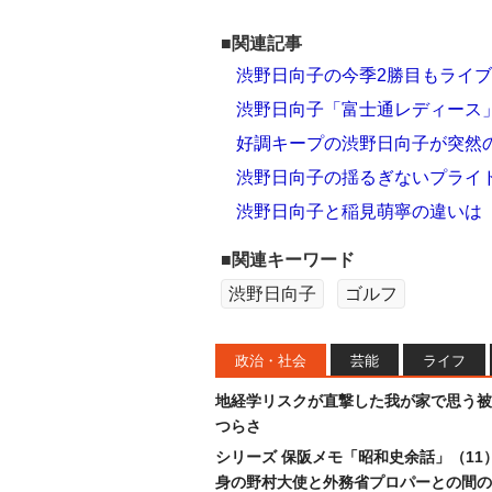
■関連記事
渋野日向子の今季2勝目もライブ
渋野日向子「富士通レディース
好調キープの渋野日向子が突然
渋野日向子の揺るぎないプライ
渋野日向子と稲見萌寧の違いは
■関連キーワード
渋野日向子
ゴルフ
政治・社会
芸能
ライフ
地経学リスクが直撃した我が家で思う被
つらさ
シリーズ 保阪メモ「昭和史余話」（11
身の野村大使と外務省プロパーとの間の