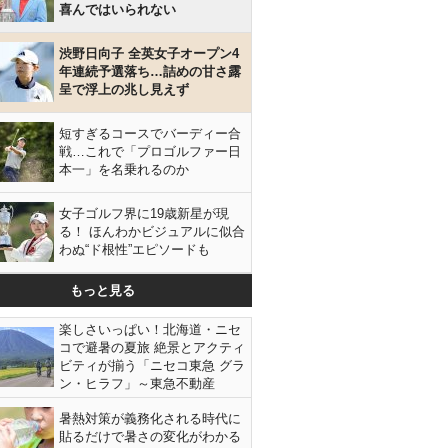
喜んではいられない
渋野日向子 全英女子オープン4
年連続予選落ち…詰めの甘さ露
呈で浮上の兆し見えず
短すぎるコースでバーディー合
戦…これで「プロゴルファー日
本一」を名乗れるのか
女子ゴルフ界に19歳新星が現
る！ ほんわかビジュアルに似合
わぬ“ド根性”エピソードも
もっと見る
楽しさいっぱい！北海道・ニセ
コで避暑の夏旅 絶景とアクティ
ビティが揃う「ニセコ東急 グラ
ン・ヒラフ」～東急不動産
暑熱対策が義務化される時代に
貼るだけで暑さの変化がわかる