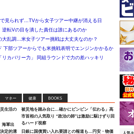
で見られず…TVから女子ツアー中継が消える日
」逆転Vの目を潰した責任は誰にあるのか
の大乱調…米女子ツアー挑戦は大丈夫なのか？
ド 下部ツアーからでも米挑戦表明でエンジンかかるか
「リカバリー力」 同組ラウンドで力の差ハッキリ
マネー
健康
BOOKS
災生活の
被災地を踏み台に…確かにビンビン「伝わる」高
市首相の人気取り “政治の師”は激励に駆けずり回
るハード視察
）海軍出
決定的溝
日銀に国債買い入れ要請との報道も…円安・物価
人気