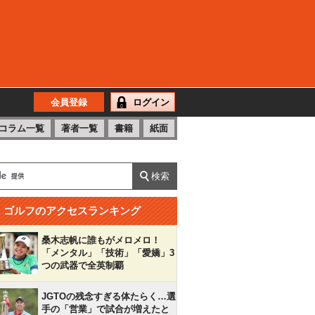
会員登録
ログイン
コラム一覧
著者一覧
書籍
紙面
ゴルフのアクセスランキング
桑木志帆に誰もがメロメロ！
「メンタル」「技術」「愛嬌」3
つの武器で全英制覇
JGTOの残念すぎる体たらく…選
手の「営業」で試合が増えたと