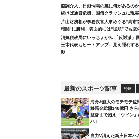
協調介入、日銀恫喝の裏に何があるのか
続けば通貨危機、国債クラッシュに現実
片山財務相が事務次官人事めぐる“高市
暗闘”に勝利…表面的には“従順”でも腹
消費税政局にいっちょがみ 「反対派」
玉木代表もヒートアップ…見え隠れする
影
最新のスポーツ記事
野球
海舟&航大のモテモテ佐
移籍金総額140億円 さ
監督まで抱え「ウドン」
ハ！
自力V消えた新庄日本ハ