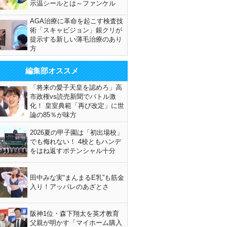
示温シールとは～ファンケル
AGA治療に革命を起こす検査技
術「スキャビジョン」銀クリが
提示する新しい薄毛治療のあり
方
編集部オススメ
「将来の愛子天皇を認めろ」高
市政権vs読売新聞でバトル激
化！ 皇室典範「再び改定」に世
論の85％が味方
2026夏の甲子園は「初出場校」
でも侮れない！ 4校ともハンデ
をはね返すポテンシャル十分
田中みな実“まんまるE乳”も筋金
入り！アッパレのあざとさ
阪神1位・森下翔太を英才教育
父親が明かす「マイホーム購入