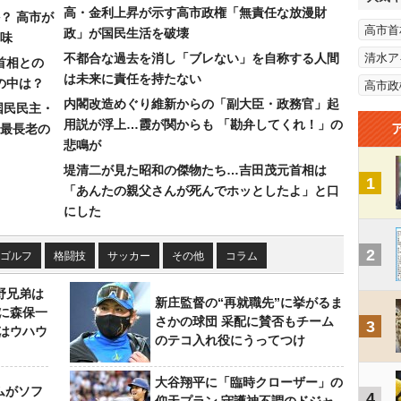
高・金利上昇が示す高市政権「無責任な放漫財
？ 高市が
高市首
政」が国民生活を破壊
味
不都合な過去を消し「ブレない」を自称する人間
清水ア
首相との
は未来に責任を持たない
の中は？
高市政
内閣改造めぐり維新からの「副大臣・政務官」起
国民民主・
用説が浮上…霞が関からも 「勘弁してくれ！」の
最長老の
悲鳴が
堤清二が見た昭和の傑物たち…吉田茂元首相は
1
「あんたの親父さんが死んでホッとしたよ」と口
にした
2
ゴルフ
格闘技
サッカー
その他
コラム
野兄弟は
新庄監督の“再就職先”に挙がるま
らに森保一
さかの球団 采配に賛否もチーム
3
はウハウ
のテコ入れ役にうってつけ
大谷翔平に「臨時クローザー」の
ムがソフ
4