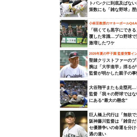
トバンクに到底及ばない
策数にも「雑な野球」歴
小林至教授のマネーボールQ&A
「弱くても黒字にできる
覆した常識…プロ野球で
激増したワケ
2026年夏の甲子園 監督突撃イ
聖隷クリストファーのプ
腕は「大学進学」揺るが
監督が明かした親子の事
大谷翔平またも走塁死…
監督「我々の野球ではな
にある“最大の懸念”
巨人橋上代行は「無欲で
阪神藤川監督は「雑音だ
セ優勝争いの命運を分け
遇の違い