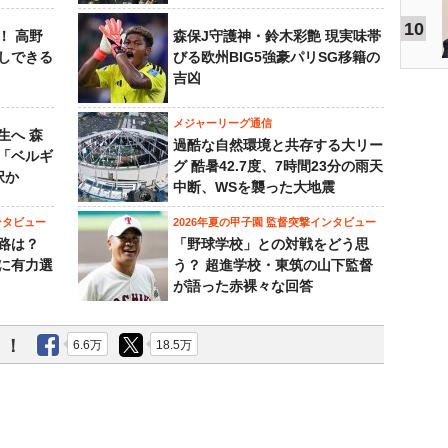
10
！ 高野
森保J守護神・鈴木彩艶 現実味帯
しできる
びる欧州BIG5強豪パリSG移籍の
吉凶
メジャーリーグ通信
生へ 森
過酷な自然環境と共存する大リー
は「ベルギ
グ 酷暑42.7度、7時間23分の雨天
択か
中断、WSを襲った大地震
ンタビュー
2026年夏の甲子園 監督突撃インタビュー
路は？
「野球学校」との対戦をどう思
に有力選
う？ 超進学校・東筑の山下監督
が語った赤裸々な回答
う！
6.6万
18.5万