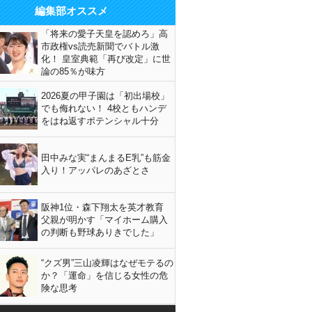
編集部オススメ
「将来の愛子天皇を認めろ」高
市政権vs読売新聞でバトル激
化！ 皇室典範「再び改定」に世
論の85％が味方
2026夏の甲子園は「初出場校」
でも侮れない！ 4校ともハンデ
をはね返すポテンシャル十分
田中みな実“まんまるE乳”も筋金
入り！アッパレのあざとさ
阪神1位・森下翔太を英才教育
父親が明かす「マイホーム購入
の判断も野球ありきでした」
“クズ男”三山凌輝はなぜモテるの
か？「運命」を信じる女性の危
険な思考