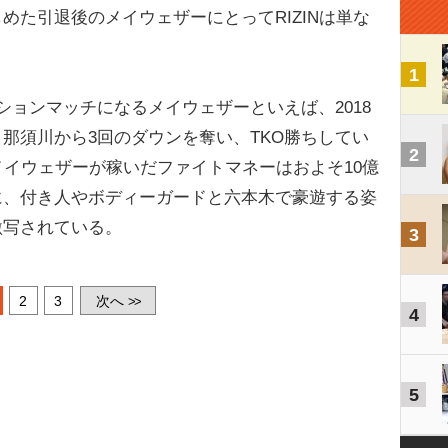
めた引退後のメイウェザーにとってRIZINは単な
1
ョンマッチになるメイウェザーといえば、2018
那須川から3回のダウンを奪い、TKO勝ちしてい
2
メイウェザーが稼いだファイトマネーはおよそ10億
に、付き人やボディーガードと六本木で豪遊する姿
激写されている。
3
2
3
次へ
>>
4
5