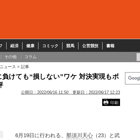
フ
経済
健康
コミック
競馬
公営競技
書籍
その他
コラム
ニュース
記事
負けても“損しない”ワケ 対決実現もボ
評
公開日：
2022/06/16 11:50
更新日：
2022/06/17 12:23
印刷
6月19日に行われる、
那須川天心
（23）と武