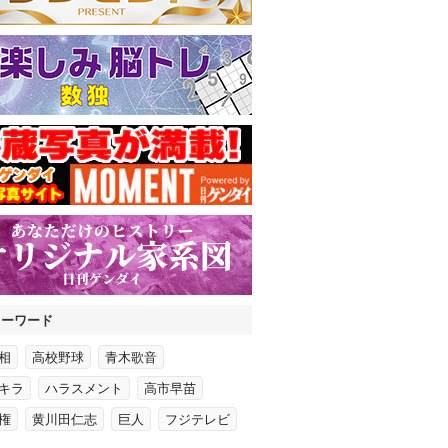
キーワード
相
高校野球
青木歌音
キラ
ハラスメント
高市早苗
権
黄川田仁志
巨人
フジテレビ