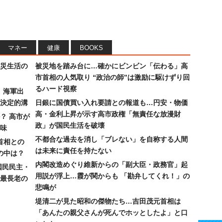
マネー
健康
BOOKS
災生活の
被災地を踏み台に…確かにビンビン「伝わる」高
市首相の人気取り “政治の師”は激励に駆けずり回
るハード視察
）海軍出
決定的溝
日銀に国債買い入れ要請との報道も…円安・物価
高・金利上昇が示す高市政権「無責任な放漫財
？ 高市が
政」が国民生活を破壊
味
不都合な過去を消し「ブレない」を自称する人間
首相との
は未来に責任を持たない
の中は？
内閣改造めぐり維新からの「副大臣・政務官」起
国民民主・
用説が浮上…霞が関からも 「勘弁してくれ！」の
最長老の
悲鳴が
堤清二が見た昭和の傑物たち…吉田茂元首相は
「あんたの親父さんが死んでホッとしたよ」と口