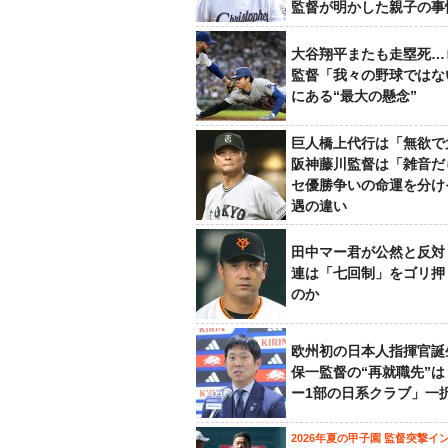
監督が明かした親子の事
大谷翔平またも走塁死…
監督「我々の野球ではな
にある“最大の懸念”
巨人橋上代行は「無欲で
阪神藤川監督は「雑音だ
セ優勝争いの命運を分け
遇の違い
田中マー君が公然と反対
連は「七回制」をゴリ押
のか
欧州初の日本人指揮官誕
保一監督の“再就職先”
ー1部の日系クラブ」一
2026年夏の甲子園 監督突撃イ