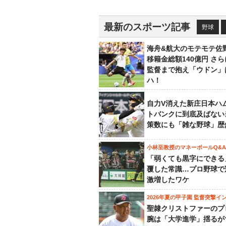
最新のスポーツ記事
野球
海舟&航大のモテモテ佐
移籍金総額140億円 さ
監督まで抱え「ウドン」
ハ！
自力V消えた新庄日本ハ
トバンクに到底及ばない
策数にも「雑な野球」歴
小林至教授のマネーボールQ&A
「弱くても黒字にできる
覆した常識…プロ野球で
激増したワケ
2026年夏の甲子園 監督突撃イ
聖隷クリストファーのプ
腕は「大学進学」揺るが