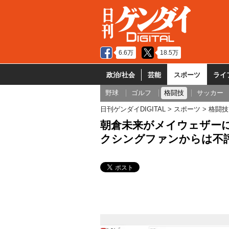
6.6万
18.5万
政治/社会
芸能
スポーツ
ライ
野球
ゴルフ
格闘技
サッカー
日刊ゲンダイDIGITAL
スポーツ
格闘技
朝倉未来がメイウェザーに
クシングファンからは不