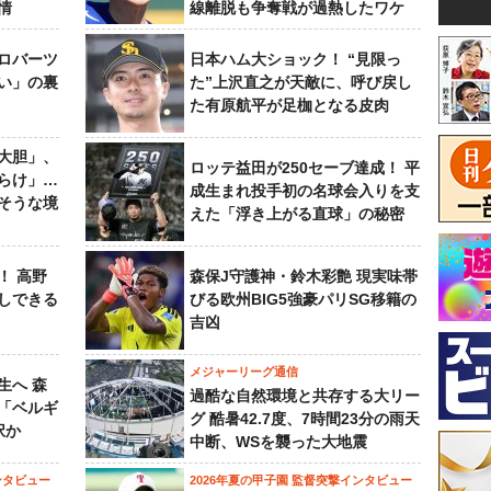
情
線離脱も争奪戦が過熱したワケ
ロバーツ
日本ハム大ショック！ “見限っ
い」の裏
た”上沢直之が天敵に、呼び戻し
た有原航平が足枷となる皮肉
大胆」、
ロッテ益田が250セーブ達成！ 平
らけ」…
成生まれ投手初の名球会入りを支
そうな境
えた「浮き上がる直球」の秘密
！ 高野
森保J守護神・鈴木彩艶 現実味帯
しできる
びる欧州BIG5強豪パリSG移籍の
吉凶
メジャーリーグ通信
生へ 森
過酷な自然環境と共存する大リー
は「ベルギ
グ 酷暑42.7度、7時間23分の雨天
択か
中断、WSを襲った大地震
ンタビュー
2026年夏の甲子園 監督突撃インタビュー