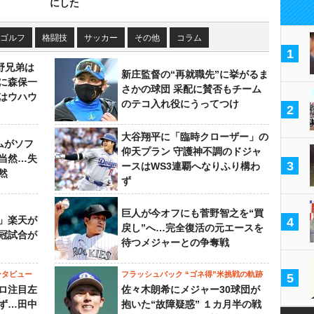
にした
ゴルフ
格闘技
サッカー
その他
コラム
1
野兄弟は
新庄監督の“再就職先”に挙がるま
らに森保一
さかの球団 采配に賛否もチーム
はウハウ
のテコ入れ役にうってつけ
2
大谷翔平に「臨時クローザー」の
ムがソフ
仰天プラン 守護神不調のドジャ
当然…失
3
ースはWS3連覇へなりふり構わ
然
ず
巨人が今オフにも菅野智之を“買
」楽天が
4
戻し”へ…完全復活の元エースを
冠試合が
待つメジャーとの争奪戦
ンタビュー
フラッシュバック “ゴネ得”米挑戦の軌跡
5
ロ注目左
佐々木朗希にメジャー30球団が
ず…田中
抱いた“故障疑惑” １カ月半の戦