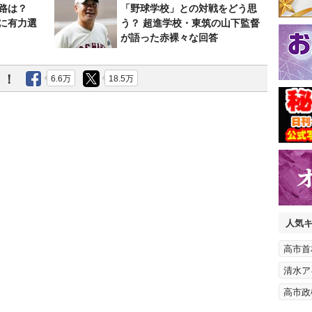
路は？
「野球学校」との対戦をどう思
に有力選
う？ 超進学校・東筑の山下監督
が語った赤裸々な回答
う！
6.6万
18.5万
人気
高市首
清水ア
高市政