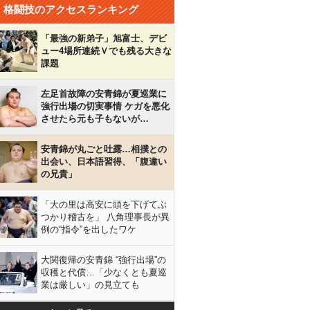
格闘技のアクセスランキング
「最強の新弟子」旭富士、デビ
ュー4場所連続Ｖでも残る大きな
課題
左足首故障の安青錦が夏巡業に
強行出場の切実事情 ケガを悪化
させたら元も子もないが…
安青錦が丸ごと吐露…相撲との
出会い、日本語習得、「腹違い
の兄貴」
「大の里は高安に頭を下げてぶ
つかり稽古を」 八角理事長が異
例の“指令”を出したワケ
大関復帰の安青錦 “強行出場”の
収穫と代償…「少なくとも夏巡
業は厳しい」の見立ても