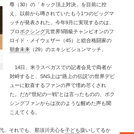
尊（30）の「キック頂上対決」を目前に控
え、以前から噂されていたもう1つのビッグマ
ッチが発表された。今年9月に実現するのは、
プロ
ボクシング
元世界5階級チャンピオンのフ
ロイド・メイウェザー（45）と総合格闘家の
朝倉未来
（29）のエキシビションマッチ。
14日、米ラスベガスでの記者会見で両者が
対峙すると、SNS上は“路上の伝説”の世界デビ
ューに歓喜するファンの声で埋め尽くされ
た。だが“世紀の一戦”とは言ったものの、ボク
シングファンからは次のような醒めた声も聞
こえてくる。
0代。それでも、那須川天心を
子ども
扱いしてるか