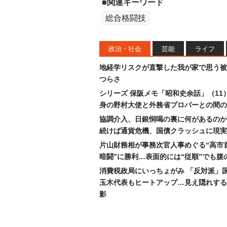
■関連キーワード
総合格闘技
政治・社会
芸能
ライフ
地経学リスクが直撃した我が家で思う被
つらさ
シリーズ 保阪メモ「昭和史余話」（11
身の野村大使と外務省プロパーとの間の
協調介入、日銀恫喝の裏に何があるのか
続けば通貨危機、国債クラッシュに現実
片山財務相が事務次官人事めぐる“高市
暗闘”に勝利…表面的には“従順”でも腹
消費税政局にいっちょがみ 「反対派」
玉木代表もヒートアップ…見え隠れする
影