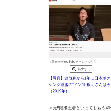
（朝倉未来YouTubeチャンネルから）
拡大する
【写真】追放劇から1年…日本ボク
シング連盟の“ドン”山根明さんは今
（2019年）
＜元5階級王者といってももう4