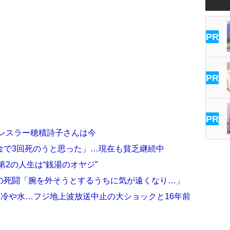
PR
PR
PR
ロレスラー穂積詩子さんは今
金で3回死のうと思った」…現在も貧乏継続中
第2の人生は“銭湯のオヤジ”
の死闘「腕を外そうとするうちに気が遠くなり…」
”に冷や水…フジ地上波放送中止の大ショックと16年前