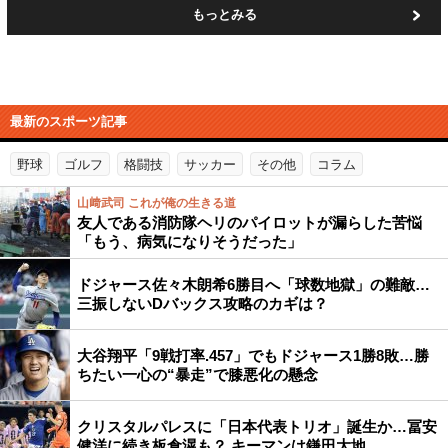
もっとみる
最新のスポーツ記事
野球
ゴルフ
格闘技
サッカー
その他
コラム
山﨑武司 これが俺の生きる道
友人である消防隊ヘリのパイロットが漏らした苦悩
「もう、病気になりそうだった」
ドジャース佐々木朗希6勝目へ「球数地獄」の難敵…
三振しないDバックス攻略のカギは？
大谷翔平「9戦打率.457」でもドジャース1勝8敗…勝
ちたい一心の“暴走”で膝悪化の懸念
クリスタルパレスに「日本代表トリオ」誕生か…冨安
健洋に続き板倉滉も？ キーマンは鎌田大地