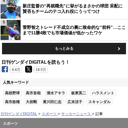
4
新庄監督の“再就職先”に挙がるまさかの球団 采配に
賛否もチームのテコ入れ役にうってつけ
5
菅野智之トレード不成立の裏に致命的な“前科”…ここ
まで11勝4敗でも市場価値が低かったワケ
もっとみる
日刊ゲンダイDIGITALを読もう！
6.6万
18.5万
人気キーワード
高校野球
高市首相
清水アキラ
板東英二
ハラスメント
高市政権
大岩剛
黄川田仁志
広末涼子
スキャンダル
日刊ゲンダイDIGITAL
スポーツ
サッカーニュース
記事
スポーツ