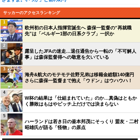
サッカーのアクセスランキング
1
欧州初の日本人指揮官誕生へ 森保一監督の“再就職
先”は「ベルギー1部の日系クラブ」一択か
2
露呈したJFAの迷走…退任通告から一転の「不可解人
事」は森保監督得への敬意を欠いている
3
海舟&航大のモテモテ佐野兄弟は移籍金総額140億円
さらに森保一監督まで抱え「ウドン」はウハウハ！
4
W杯の結果は「仕組まれていた」のか…真偽はともか
く勝敗はもはやピッチ上だけでは決まらない
5
ハーランドは若き日の釜本邦茂にそっくり 盟友・二村
昭雄氏が語る「怪物」の原点