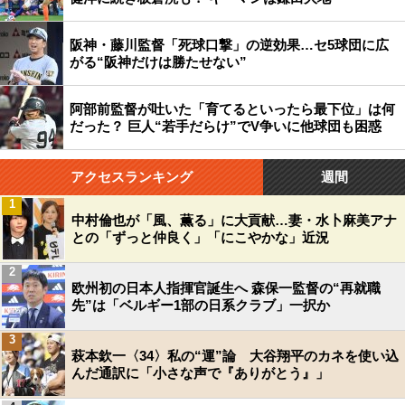
阪神・藤川監督「死球口撃」の逆効果…セ5球団に広
がる“阪神だけは勝たせない”
阿部前監督が吐いた「育てるといったら最下位」は何
だった？ 巨人“若手だらけ”でV争いに他球団も困惑
アクセスランキング
週間
1
中村倫也が「風、薫る」に大貢献…妻・水卜麻美アナ
との「ずっと仲良く」「にこやかな」近況
2
欧州初の日本人指揮官誕生へ 森保一監督の“再就職
先”は「ベルギー1部の日系クラブ」一択か
3
萩本欽一〈34〉私の“運”論 大谷翔平のカネを使い込
んだ通訳に「小さな声で『ありがとう』」