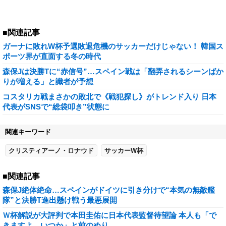
■関連記事
ガーナに敗れW杯予選敗退危機のサッカーだけじゃない！ 韓国ス
ポーツ界が直面する冬の時代
森保Jは決勝Tに“赤信号”…スペイン戦は「翻弄されるシーンばか
りが増える」と識者が予想
コスタリカ戦まさかの敗北で《戦犯探し》がトレンド入り 日本
代表がSNSで“総袋叩き”状態に
関連キーワード
クリスティアーノ・ロナウド
サッカーW杯
■関連記事
森保J絶体絶命…スペインがドイツに引き分けで“本気の無敵艦
隊”と決勝T進出懸け戦う最悪展開
Ｗ杯解説が大評判で本田圭佑に日本代表監督待望論 本人も「で
きますよ。いつか」と前のめり