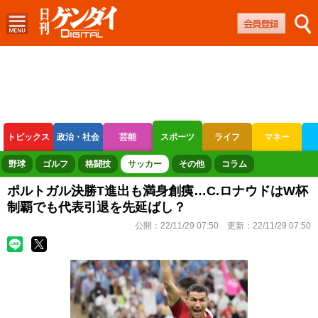
トピックス
政治・社会
芸能
スポーツ
ライフ
マネー
ボートレース
競輪
オートレース
野球
ゴルフ
格闘技
サッカー
その他
コラム
ポルトガル決勝T進出も満身創痍…C.ロナウドはW杯
制覇でも代表引退を先延ばし？
公開：
22/11/29 07:50
更新：
22/11/29 07:50