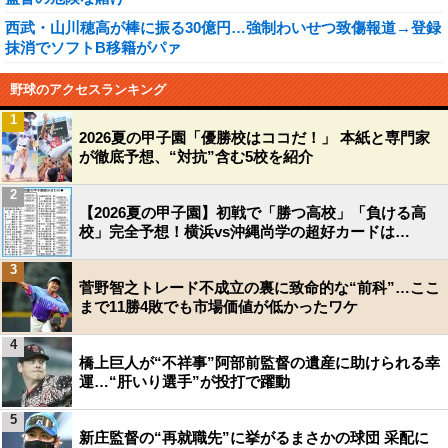
西武・山川穂高が棒に振る30億円…強制わいせつ致傷報道→登録
抹消でソフトB移籍がパァ
野球のアクセスランキング
1
2026夏の甲子園「優勝校はココだ！」 本紙と専門家
が徹底予想、“対抗”含む5校を紹介
2
【2026夏の甲子園】初戦で「勝つ高校」「負ける高
校」完全予想！横浜vs沖縄尚学の超好カードは…
3
菅野智之トレード不成立の裏に致命的な“前科”…ここ
まで11勝4敗でも市場価値が低かったワケ
4
橋上巨人が“不祥事”阿部前監督の遺産に助けられる幸
運…“肝いり選手”が投打で躍動
5
新庄監督の“再就職先”に挙がるまさかの球団 采配に