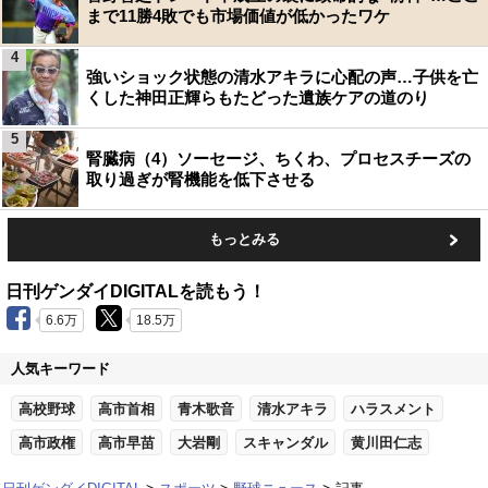
まで11勝4敗でも市場価値が低かったワケ
4
強いショック状態の清水アキラに心配の声…子供を亡
くした神田正輝らもたどった遺族ケアの道のり
5
腎臓病（4）ソーセージ、ちくわ、プロセスチーズの
取り過ぎが腎機能を低下させる
もっとみる
日刊ゲンダイDIGITALを読もう！
6.6万
18.5万
人気キーワード
高校野球
高市首相
青木歌音
清水アキラ
ハラスメント
高市政権
高市早苗
大岩剛
スキャンダル
黄川田仁志