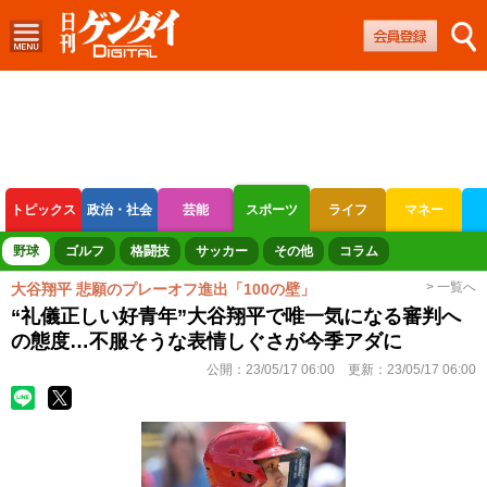
トピックス
政治・社会
芸能
スポーツ
ライフ
マネー
ボートレース
競輪
オートレース
野球
ゴルフ
格闘技
サッカー
その他
コラム
> 一覧へ
大谷翔平 悲願のプレーオフ進出「100の壁」
“礼儀正しい好青年”大谷翔平で唯一気になる審判へ
の態度…不服そうな表情しぐさが今季アダに
公開：
23/05/17 06:00
更新：
23/05/17 06:00