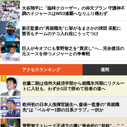
大谷翔平に「臨時クローザー」の仰天プラン 守護神不
調のドジャースはWS3連覇へなりふり構わず
新庄監督の“再就職先”に挙がるまさかの球団 采配に
賛否もチームのテコ入れ役にうってつけ
巨人が今オフにも菅野智之を“買戻し”へ…完全復活の
元エースを待つメジャーとの争奪戦
アクセスランキング
週間
1
佐藤二朗は信州大経済学部から就職氷河期にリクルー
トに入社も、わずか1日で辞めて役者の道へ
2
欧州初の日本人指揮官誕生へ 森保一監督の“再就職
先”は「ベルギー1部の日系クラブ」一択か
3
菅野智之トレード不成立の裏に致命的な“前科”…ここ