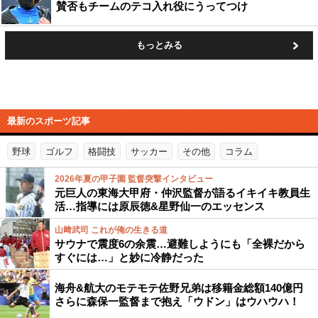
賛否もチームのテコ入れ役にうってつけ
もっとみる
最新のスポーツ記事
野球
ゴルフ
格闘技
サッカー
その他
コラム
2026年夏の甲子園 監督突撃インタビュー
元巨人の東海大甲府・仲沢監督が語るイキイキ教員生
活…指導には原辰徳&星野仙一のエッセンス
山﨑武司 これが俺の生きる道
サウナで震度6の余震…避難しようにも「全裸だから
すぐには…」と妙に冷静だった
海舟&航大のモテモテ佐野兄弟は移籍金総額140億円
さらに森保一監督まで抱え「ウドン」はウハウハ！