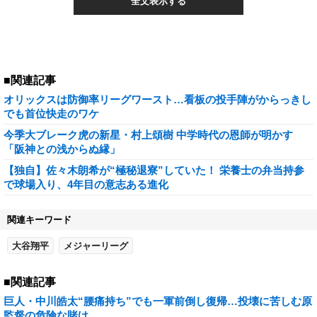
全文表示する
■関連記事
オリックスは防御率リーグワースト…看板の投手陣がからっきし
でも首位快走のワケ
今季大ブレーク虎の新星・村上頌樹 中学時代の恩師が明かす
「阪神との浅からぬ縁」
【独自】佐々木朗希が“極秘退寮”していた！ 栄養士の弁当持参
で球場入り、4年目の意志ある進化
関連キーワード
大谷翔平
メジャーリーグ
■関連記事
巨人・中川皓太“腰痛持ち”でも一軍前倒し復帰…投壊に苦しむ原
監督の危険な賭け