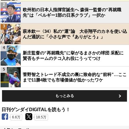
2
欧州初の日本人指揮官誕生へ 森保一監督の“再就職
先”は「ベルギー1部の日系クラブ」一択か
3
萩本欽一〈34〉私の“運”論 大谷翔平のカネを使い込
んだ通訳に「小さな声で『ありがとう』」
4
新庄監督の“再就職先”に挙がるまさかの球団 采配に
賛否もチームのテコ入れ役にうってつけ
5
菅野智之トレード不成立の裏に致命的な“前科”…ここ
まで11勝4敗でも市場価値が低かったワケ
もっとみる
日刊ゲンダイDIGITALを読もう！
6.6万
18.5万