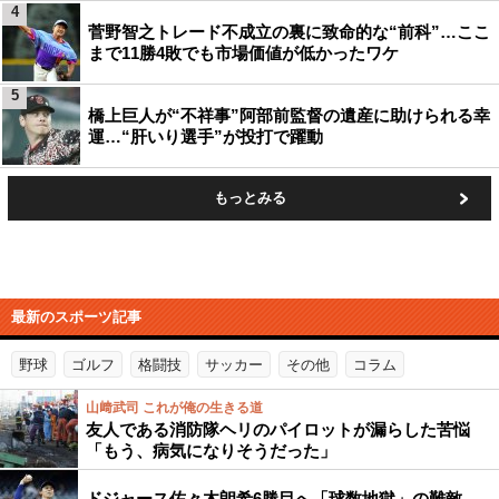
4
菅野智之トレード不成立の裏に致命的な“前科”…ここ
まで11勝4敗でも市場価値が低かったワケ
5
橋上巨人が“不祥事”阿部前監督の遺産に助けられる幸
運…“肝いり選手”が投打で躍動
もっとみる
最新のスポーツ記事
野球
ゴルフ
格闘技
サッカー
その他
コラム
山﨑武司 これが俺の生きる道
友人である消防隊ヘリのパイロットが漏らした苦悩
「もう、病気になりそうだった」
ドジャース佐々木朗希6勝目へ「球数地獄」の難敵…