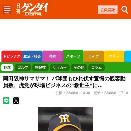
トピックス
政治・社会
芸能
スポーツ
ライフ
マネー
ボートレース
競輪
オートレース
野球
ゴルフ
格闘技
サッカー
その他
コラム
岡田阪神サマサマ！ パ球団もひれ伏す驚愕の観客動
員数、虎党が球場ビジネスの“救世主”に…
公開：
23/06/01 14:30
更新：
23/06/01 17:10