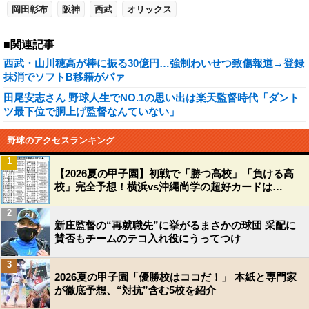
岡田彰布
阪神
西武
オリックス
■関連記事
西武・山川穂高が棒に振る30億円…強制わいせつ致傷報道→登録
抹消でソフトB移籍がパァ
田尾安志さん 野球人生でNO.1の思い出は楽天監督時代「ダント
ツ最下位で胴上げ監督なんていない」
野球のアクセスランキング
1
【2026夏の甲子園】初戦で「勝つ高校」「負ける高
校」完全予想！横浜vs沖縄尚学の超好カードは…
2
新庄監督の“再就職先”に挙がるまさかの球団 采配に
賛否もチームのテコ入れ役にうってつけ
3
2026夏の甲子園「優勝校はココだ！」 本紙と専門家
が徹底予想、“対抗”含む5校を紹介