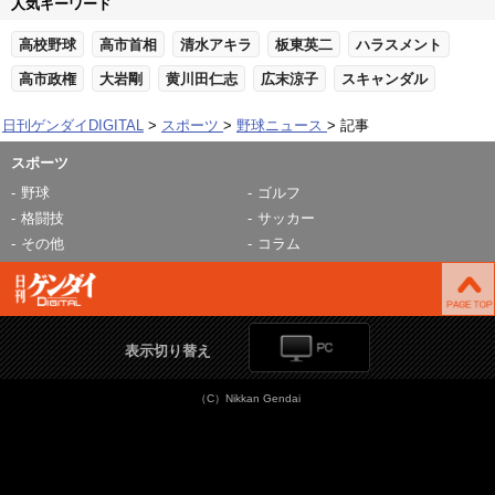
人気キーワード
高校野球
高市首相
清水アキラ
板東英二
ハラスメント
高市政権
大岩剛
黄川田仁志
広末涼子
スキャンダル
日刊ゲンダイDIGITAL
スポーツ
野球ニュース
記事
スポーツ
野球
ゴルフ
格闘技
サッカー
その他
コラム
表示切り替え
（C）Nikkan Gendai