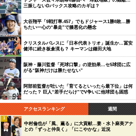
三振しないDバックス攻略のカギは？
大谷翔平「9戦打率.457」でもドジャース1勝8敗…勝
ちたい一心の“暴走”で膝悪化の懸念
クリスタルパレスに「日本代表トリオ」誕生か…冨安
健洋に続き板倉滉も？ キーマンは鎌田大地
阪神・藤川監督「死球口撃」の逆効果…セ5球団に広
がる“阪神だけは勝たせない”
阿部前監督が吐いた「育てるといったら最下位」は何
だった？ 巨人“若手だらけ”でV争いに他球団も困惑
アクセスランキング
週間
1
中村倫也が「風、薫る」に大貢献…妻・水卜麻美アナ
との「ずっと仲良く」「にこやかな」近況