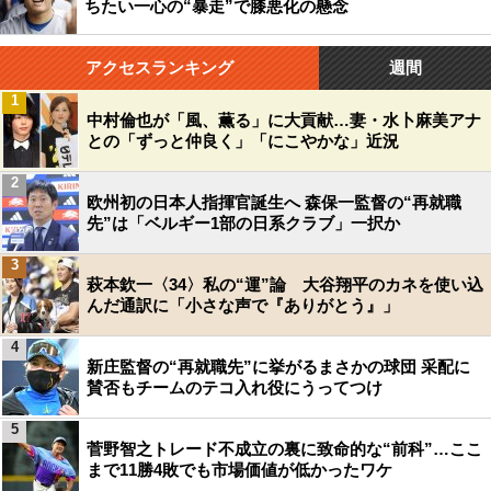
ちたい一心の“暴走”で膝悪化の懸念
アクセスランキング
週間
1
中村倫也が「風、薫る」に大貢献…妻・水卜麻美アナ
との「ずっと仲良く」「にこやかな」近況
2
欧州初の日本人指揮官誕生へ 森保一監督の“再就職
先”は「ベルギー1部の日系クラブ」一択か
3
萩本欽一〈34〉私の“運”論 大谷翔平のカネを使い込
んだ通訳に「小さな声で『ありがとう』」
4
新庄監督の“再就職先”に挙がるまさかの球団 采配に
賛否もチームのテコ入れ役にうってつけ
5
菅野智之トレード不成立の裏に致命的な“前科”…ここ
まで11勝4敗でも市場価値が低かったワケ