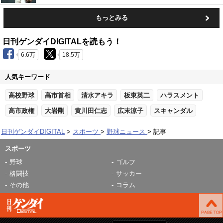
もっとみる
日刊ゲンダイDIGITALを読もう！
6.6万
18.5万
人気キーワード
高校野球
高市首相
清水アキラ
板東英二
ハラスメント
高市政権
大岩剛
黄川田仁志
広末涼子
スキャンダル
日刊ゲンダイDIGITAL
スポーツ
野球ニュース
記事
スポーツ
野球
ゴルフ
格闘技
サッカー
その他
コラム