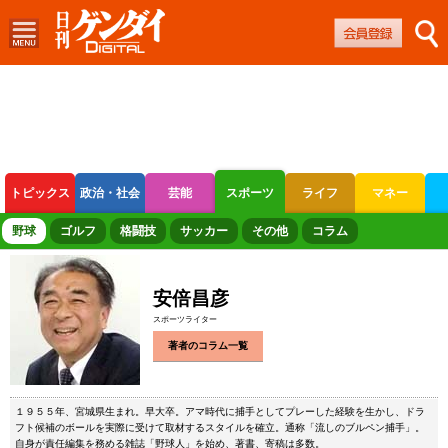
トピックス
政治・社会
芸能
スポーツ
ライフ
マネー
ボートレース
競輪
オートレース
野球
ゴルフ
格闘技
サッカー
その他
コラム
安倍昌彦
スポーツライター
著者のコラム一覧
１９５５年、宮城県生まれ。早大卒。アマ時代に捕手としてプレーした経験を生かし、ドラ
フト候補のボールを実際に受けて取材するスタイルを確立。通称「流しのブルペン捕手」。
自身が責任編集を務める雑誌「野球人」を始め、著書、寄稿は多数。