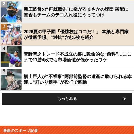
2
新庄監督の“再就職先”に挙がるまさかの球団 采配に
賛否もチームのテコ入れ役にうってつけ
3
2026夏の甲子園「優勝校はココだ！」 本紙と専門家
が徹底予想、“対抗”含む5校を紹介
4
菅野智之トレード不成立の裏に致命的な“前科”…ここ
まで11勝4敗でも市場価値が低かったワケ
5
橋上巨人が“不祥事”阿部前監督の遺産に助けられる幸
運…“肝いり選手”が投打で躍動
もっとみる
最新のスポーツ記事