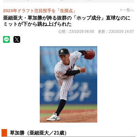
> 一覧へ
2023年ドラフト注目投手を「生採点」
亜細亜大・草加勝が誇る抜群の「ホップ成分」直球なのに
ミットが下から跳ね上げられた
公開：
23/10/26 06:00
更新：
23/10/26 14:07
草加勝（亜細亜大／21歳）