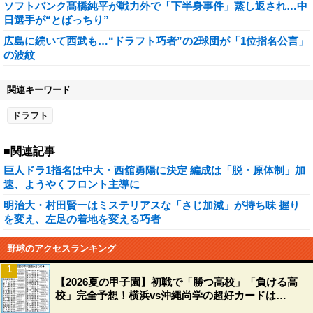
ソフトバンク髙橋純平が戦力外で「下半身事件」蒸し返され…中
日選手が“とばっちり”
広島に続いて西武も…“ドラフト巧者”の2球団が「1位指名公言」
の波紋
関連キーワード
ドラフト
■関連記事
巨人ドラ1指名は中大・西舘勇陽に決定 編成は「脱・原体制」加
速、ようやくフロント主導に
明治大・村田賢一はミステリアスな「さじ加減」が持ち味 握り
を変え、左足の着地を変える巧者
野球のアクセスランキング
1
【2026夏の甲子園】初戦で「勝つ高校」「負ける高
校」完全予想！横浜vs沖縄尚学の超好カードは…