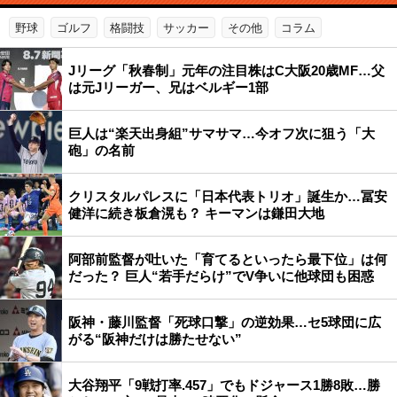
野球
ゴルフ
格闘技
サッカー
その他
コラム
Jリーグ「秋春制」元年の注目株はC大阪20歳MF…父
は元Jリーガー、兄はベルギー1部
巨人は“楽天出身組”サマサマ…今オフ次に狙う「大
砲」の名前
クリスタルパレスに「日本代表トリオ」誕生か…冨安
健洋に続き板倉滉も？ キーマンは鎌田大地
阿部前監督が吐いた「育てるといったら最下位」は何
だった？ 巨人“若手だらけ”でV争いに他球団も困惑
阪神・藤川監督「死球口撃」の逆効果…セ5球団に広
がる“阪神だけは勝たせない”
大谷翔平「9戦打率.457」でもドジャース1勝8敗…勝