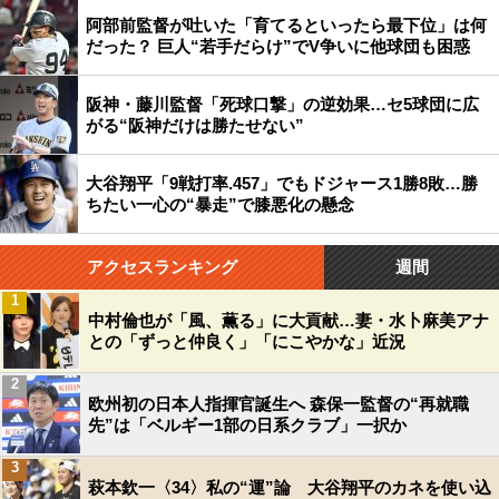
阿部前監督が吐いた「育てるといったら最下位」は何
だった？ 巨人“若手だらけ”でV争いに他球団も困惑
阪神・藤川監督「死球口撃」の逆効果…セ5球団に広
がる“阪神だけは勝たせない”
大谷翔平「9戦打率.457」でもドジャース1勝8敗…勝
ちたい一心の“暴走”で膝悪化の懸念
アクセスランキング
週間
1
中村倫也が「風、薫る」に大貢献…妻・水卜麻美アナ
との「ずっと仲良く」「にこやかな」近況
2
欧州初の日本人指揮官誕生へ 森保一監督の“再就職
先”は「ベルギー1部の日系クラブ」一択か
3
萩本欽一〈34〉私の“運”論 大谷翔平のカネを使い込