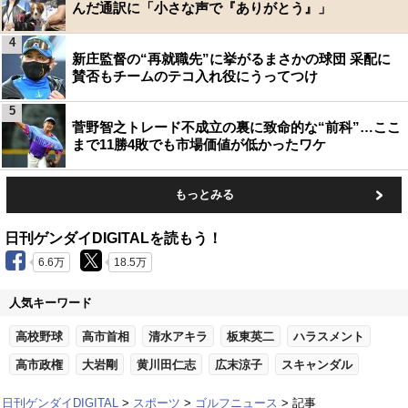
んだ通訳に「小さな声で『ありがとう』」
4
新庄監督の“再就職先”に挙がるまさかの球団 采配に
賛否もチームのテコ入れ役にうってつけ
5
菅野智之トレード不成立の裏に致命的な“前科”…ここ
まで11勝4敗でも市場価値が低かったワケ
もっとみる
日刊ゲンダイDIGITALを読もう！
6.6万
18.5万
人気キーワード
高校野球
高市首相
清水アキラ
板東英二
ハラスメント
高市政権
大岩剛
黄川田仁志
広末涼子
スキャンダル
日刊ゲンダイDIGITAL
スポーツ
ゴルフニュース
記事