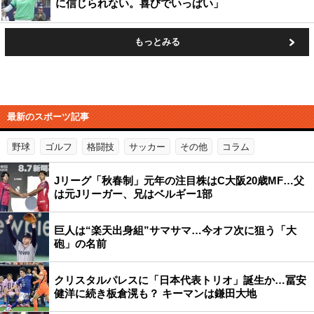
に信じられない。喜びでいっぱい」
もっとみる
最新のスポーツ記事
野球
ゴルフ
格闘技
サッカー
その他
コラム
Jリーグ「秋春制」元年の注目株はC大阪20歳MF…父
は元Jリーガー、兄はベルギー1部
巨人は“楽天出身組”サマサマ…今オフ次に狙う「大
砲」の名前
クリスタルパレスに「日本代表トリオ」誕生か…冨安
健洋に続き板倉滉も？ キーマンは鎌田大地