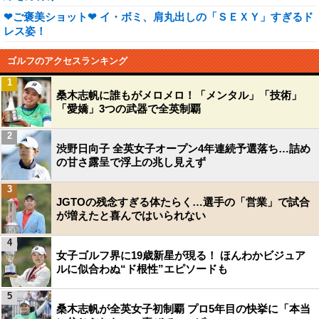
❤ご褒美ショット❤ イ・ボミ、肩丸出しの「ＳＥＸＹ」すぎるド
レス姿！
ゴルフのアクセスランキング
1
桑木志帆に誰もがメロメロ！「メンタル」「技術」
「愛嬌」3つの武器で全英制覇
2
渋野日向子 全英女子オープン4年連続予選落ち…詰め
の甘さ露呈で浮上の兆し見えず
3
JGTOの残念すぎる体たらく…選手の「営業」で試合
が増えたと喜んではいられない
4
女子ゴルフ界に19歳新星が現る！ ほんわかビジュア
ルに似合わぬ“ド根性”エピソードも
5
桑木志帆が全英女子初制覇 プロ5年目の快挙に「本当