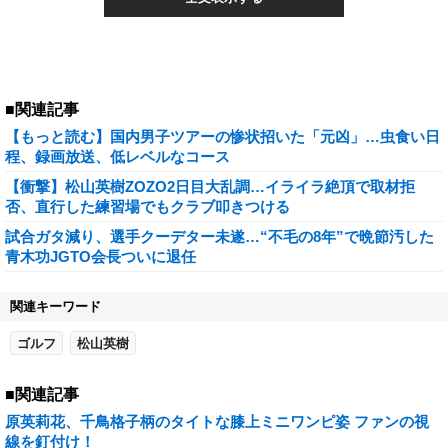
■関連記事
【もっと読む】国内男子ツアーの惨状招いた「元凶」…虫食い日
程、録画放送、低レベルなコース
【衝撃】松山英樹ZOZO2日目大乱調…イライラ絶頂で取材拒
否、直行した練習場でもクラブ叩きつける
試合ガタ減り、選手クーデター未遂…“不毛の8年”で晩節汚した
青木功JGTO会長ついに退任
関連キーワード
ゴルフ
松山英樹
■関連記事
原英莉花、千鳥格子柄のタイトな膝上ミニワンピ姿 ファンの視
線を釘付け！