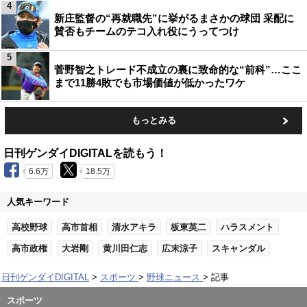
4
新庄監督の“再就職先”に挙がるまさかの球団 采配に
賛否もチームのテコ入れ役にうってつけ
5
菅野智之トレード不成立の裏に致命的な“前科”…ここ
まで11勝4敗でも市場価値が低かったワケ
もっとみる
日刊ゲンダイDIGITALを読もう！
6.6万
18.5万
人気キーワード
高校野球
高市首相
清水アキラ
板東英二
ハラスメント
高市政権
大岩剛
黄川田仁志
広末涼子
スキャンダル
日刊ゲンダイDIGITAL
スポーツ
野球ニュース
記事
スポーツ