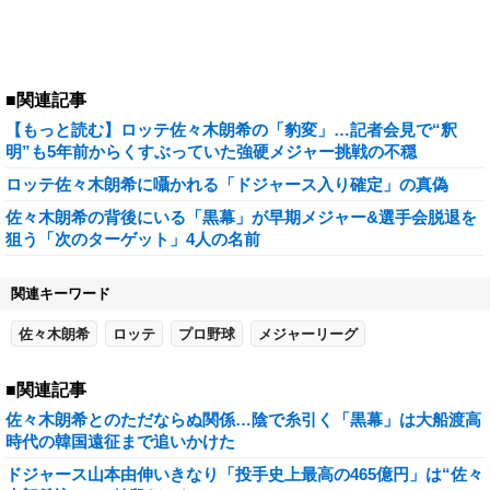
■関連記事
【もっと読む】ロッテ佐々木朗希の「豹変」…記者会見で“釈
明”も5年前からくすぶっていた強硬メジャー挑戦の不穏
ロッテ佐々木朗希に囁かれる「ドジャース入り確定」の真偽
佐々木朗希の背後にいる「黒幕」が早期メジャー&選手会脱退を
狙う「次のターゲット」4人の名前
関連キーワード
佐々木朗希
ロッテ
プロ野球
メジャーリーグ
■関連記事
佐々木朗希とのただならぬ関係…陰で糸引く「黒幕」は大船渡高
時代の韓国遠征まで追いかけた
ドジャース山本由伸いきなり「投手史上最高の465億円」は“佐々