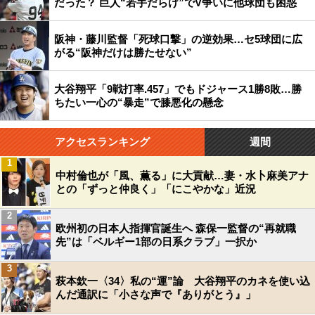
だった？ 巨人“若手だらけ”でV争いに他球団も困惑
阪神・藤川監督「死球口撃」の逆効果…セ5球団に広
がる“阪神だけは勝たせない”
大谷翔平「9戦打率.457」でもドジャース1勝8敗…勝
ちたい一心の“暴走”で膝悪化の懸念
アクセスランキング
週間
1
中村倫也が「風、薫る」に大貢献…妻・水卜麻美アナ
との「ずっと仲良く」「にこやかな」近況
2
欧州初の日本人指揮官誕生へ 森保一監督の“再就職
先”は「ベルギー1部の日系クラブ」一択か
3
萩本欽一〈34〉私の“運”論 大谷翔平のカネを使い込
んだ通訳に「小さな声で『ありがとう』」