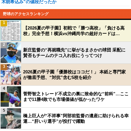
木朗希込み”の値段だったか
野球のアクセスランキング
1
【2026夏の甲子園】初戦で「勝つ高校」「負ける高
校」完全予想！横浜vs沖縄尚学の超好カードは…
2
新庄監督の“再就職先”に挙がるまさかの球団 采配に
賛否もチームのテコ入れ役にうってつけ
3
2026夏の甲子園「優勝校はココだ！」 本紙と専門家
が徹底予想、“対抗”含む5校を紹介
4
菅野智之トレード不成立の裏に致命的な“前科”…ここ
まで11勝4敗でも市場価値が低かったワケ
5
橋上巨人が“不祥事”阿部前監督の遺産に助けられる幸
運…“肝いり選手”が投打で躍動