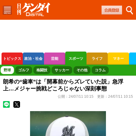
トピックス
政治・社会
芸能
スポーツ
ライフ
マネー
ボートレース
競輪
オートレース
野球
ゴルフ
格闘技
サッカー
その他
コラム
朗希の“歯車”は「開幕前からズレていた説」急浮
上…メジャー挑戦どころじゃない深刻事態
公開：
24/07/11 10:15
更新：
24/07/11 10:15