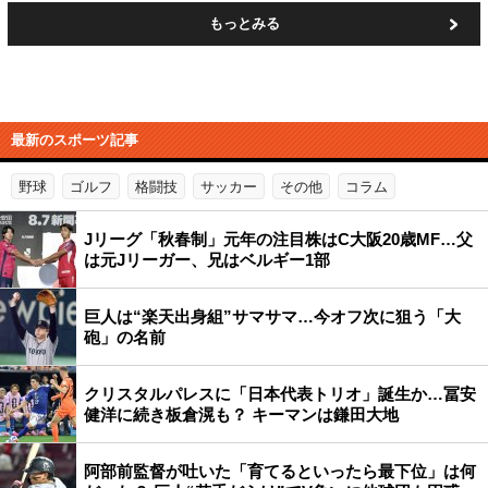
もっとみる
最新のスポーツ記事
野球
ゴルフ
格闘技
サッカー
その他
コラム
Jリーグ「秋春制」元年の注目株はC大阪20歳MF…父
は元Jリーガー、兄はベルギー1部
巨人は“楽天出身組”サマサマ…今オフ次に狙う「大
砲」の名前
クリスタルパレスに「日本代表トリオ」誕生か…冨安
健洋に続き板倉滉も？ キーマンは鎌田大地
阿部前監督が吐いた「育てるといったら最下位」は何