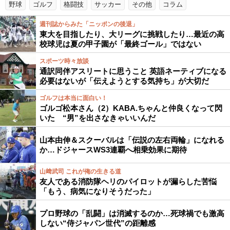
野球
ゴルフ
格闘技
サッカー
その他
コラム
週刊誌からみた「ニッポンの後退」
東大を目指したり、大リーグに挑戦したり…最近の高
校球児は夏の甲子園が「最終ゴール」ではない
スポーツ時々放談
通訳同伴アスリートに思うこと 英語ネーティブになる
必要はないが「伝えようとする気持ち」が大切だ
ゴルフは本当に面白い！
ゴルゴ松本さん（2）KABA.ちゃんと仲良くなって閃
いた “男”を出さなきゃいいんだ
山本由伸＆スクーバルは「伝説の左右両輪」になれる
か…ドジャースWS3連覇へ相乗効果に期待
山﨑武司 これが俺の生きる道
友人である消防隊ヘリのパイロットが漏らした苦悩
「もう、病気になりそうだった」
プロ野球の「乱闘」は消滅するのか…死球禍でも激高
しない“侍ジャパン世代”の距離感