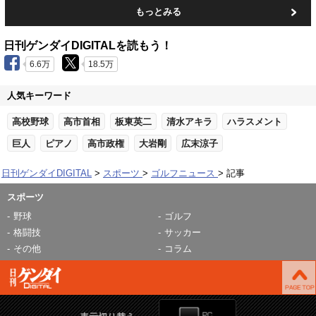
もっとみる
日刊ゲンダイDIGITALを読もう！
6.6万
18.5万
人気キーワード
高校野球
高市首相
板東英二
清水アキラ
ハラスメント
巨人
ピアノ
高市政権
大岩剛
広末涼子
日刊ゲンダイDIGITAL
スポーツ
ゴルフニュース
記事
スポーツ
野球
ゴルフ
格闘技
サッカー
その他
コラム