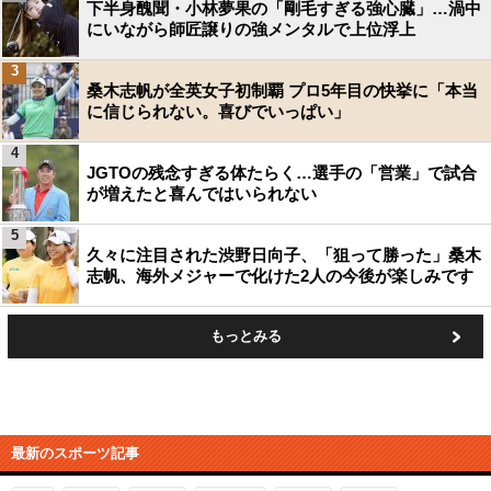
下半身醜聞・小林夢果の「剛毛すぎる強心臓」…渦中
にいながら師匠譲りの強メンタルで上位浮上
3
桑木志帆が全英女子初制覇 プロ5年目の快挙に「本当
に信じられない。喜びでいっぱい」
4
JGTOの残念すぎる体たらく…選手の「営業」で試合
が増えたと喜んではいられない
5
久々に注目された渋野日向子、「狙って勝った」桑木
志帆、海外メジャーで化けた2人の今後が楽しみです
もっとみる
最新のスポーツ記事