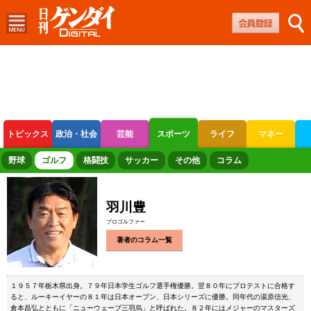
トピックス
政治・社会
芸能
スポーツ
ライフ
マネー
ボートレース
競輪
オートレース
野球
ゴルフ
格闘技
サッカー
その他
コラム
羽川豊
プロゴルファー
著者のコラム一覧
１９５７年栃木県出身。７９年日本学生ゴルフ選手権優勝。翌８０年にプロテストに合格す
ると、ルーキーイヤーの８１年は日本オープン、日本シリーズに優勝。同年代の湯原信光、
倉本昌弘とともに「ニューウェーブ三羽烏」と呼ばれた。８２年にはメジャーのマスターズ