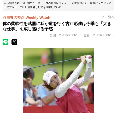
から招待され、初出場で１５位。「世界最強レフティー」と絶賛された。現在はシニアツア
ーでプレー。テレビ解説者としても活躍している。
> 一覧へ
羽川豊の視点 Weekly Watch
体の柔軟性を武器に我が道を行く古江彩佳は今季も「大き
な仕事」を成し遂げる予感
公開：
25/03/05 06:00
更新：
25/03/05 06:00