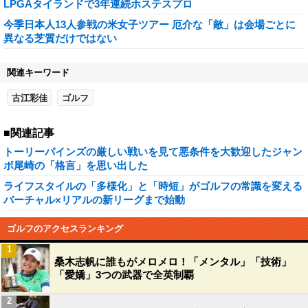
LPGAタイランドで3年連続ホステスプロ
今季日本人13人参戦の米女子ツアー 厄介な「敵」は会場ごとに
異なる芝質だけではない
関連キーワード
古江彩佳
ゴルフ
■関連記事
トーリーパインズの厳しい戦いを見て悪条件を大歓迎したジャン
ボ尾崎の「格言」を思い出した
ライフスタイルの「多様化」と「時短」がゴルフの常識を変える
バーチャル×リアルの新リーグまで始動
ゴルフのアクセスランキング
1
桑木志帆に誰もがメロメロ！「メンタル」「技術」
「愛嬌」3つの武器で全英制覇
2