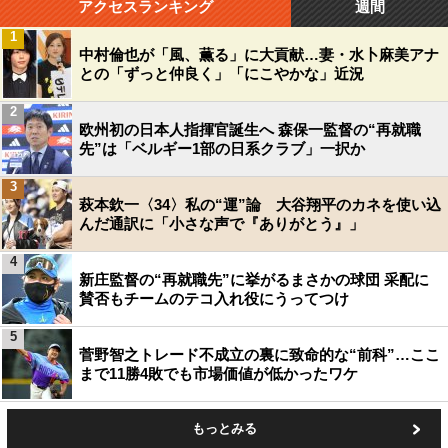
アクセスランキング
週間
1
中村倫也が「風、薫る」に大貢献…妻・水卜麻美アナ
との「ずっと仲良く」「にこやかな」近況
2
欧州初の日本人指揮官誕生へ 森保一監督の“再就職
先”は「ベルギー1部の日系クラブ」一択か
3
萩本欽一〈34〉私の“運”論 大谷翔平のカネを使い込
んだ通訳に「小さな声で『ありがとう』」
4
新庄監督の“再就職先”に挙がるまさかの球団 采配に
賛否もチームのテコ入れ役にうってつけ
5
菅野智之トレード不成立の裏に致命的な“前科”…ここ
まで11勝4敗でも市場価値が低かったワケ
もっとみる