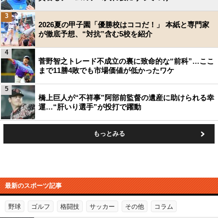
3
2026夏の甲子園「優勝校はココだ！」 本紙と専門家
が徹底予想、“対抗”含む5校を紹介
4
菅野智之トレード不成立の裏に致命的な“前科”…ここ
まで11勝4敗でも市場価値が低かったワケ
5
橋上巨人が“不祥事”阿部前監督の遺産に助けられる幸
運…“肝いり選手”が投打で躍動
もっとみる
最新のスポーツ記事
野球
ゴルフ
格闘技
サッカー
その他
コラム