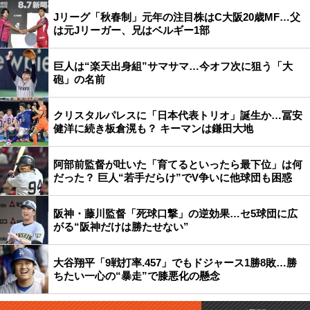
Jリーグ「秋春制」元年の注目株はC大阪20歳MF…父
は元Jリーガー、兄はベルギー1部
巨人は“楽天出身組”サマサマ…今オフ次に狙う「大
砲」の名前
クリスタルパレスに「日本代表トリオ」誕生か…冨安
健洋に続き板倉滉も？ キーマンは鎌田大地
阿部前監督が吐いた「育てるといったら最下位」は何
だった？ 巨人“若手だらけ”でV争いに他球団も困惑
阪神・藤川監督「死球口撃」の逆効果…セ5球団に広
がる“阪神だけは勝たせない”
大谷翔平「9戦打率.457」でもドジャース1勝8敗…勝
ちたい一心の“暴走”で膝悪化の懸念