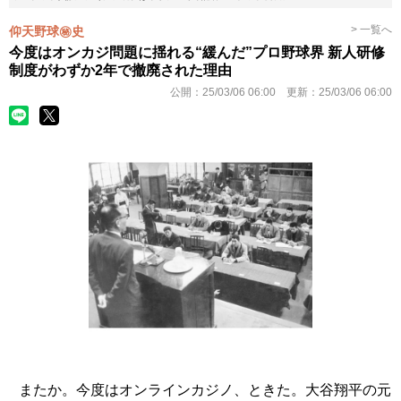
> 一覧へ
仰天野球㊙史
今度はオンカジ問題に揺れる“緩んだ”プロ野球界 新人研修
制度がわずか2年で撤廃された理由
公開：
25/03/06 06:00
更新：
25/03/06 06:00
またか。今度はオンラインカジノ、ときた。大谷翔平の元