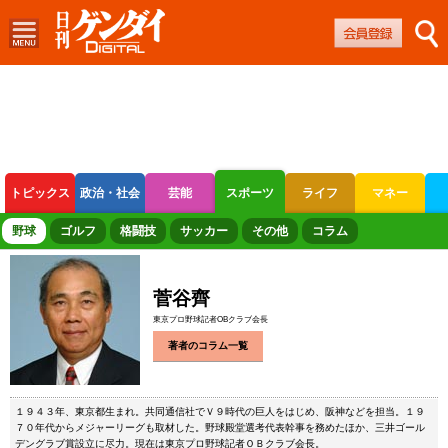
トピックス
政治・社会
芸能
スポーツ
ライフ
マネー
ボートレース
競輪
オートレース
野球
ゴルフ
格闘技
サッカー
その他
コラム
菅谷齊
東京プロ野球記者OBクラブ会長
著者のコラム一覧
１９４３年、東京都生まれ。共同通信社でＶ９時代の巨人をはじめ、阪神などを担当。１９
７０年代からメジャーリーグも取材した。野球殿堂選考代表幹事を務めたほか、三井ゴール
デングラブ賞設立に尽力。現在は東京プロ野球記者ＯＢクラブ会長。