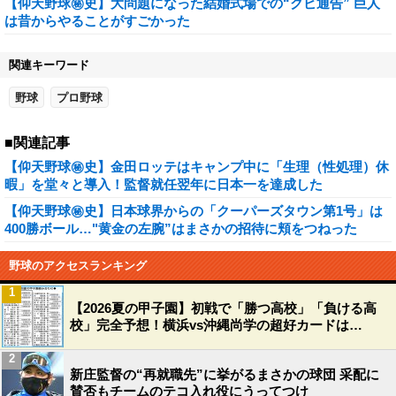
【仰天野球㊙史】大問題になった結婚式場での“クビ通告” 巨人
は昔からやることがすごかった
関連キーワード
野球
プロ野球
■関連記事
【仰天野球㊙史】金田ロッテはキャンプ中に「生理（性処理）休
暇」を堂々と導入！監督就任翌年に日本一を達成した
【仰天野球㊙史】日本球界からの「クーパーズタウン第1号」は
400勝ボール…"黄金の左腕”はまさかの招待に頬をつねった
野球のアクセスランキング
1
【2026夏の甲子園】初戦で「勝つ高校」「負ける高
校」完全予想！横浜vs沖縄尚学の超好カードは…
2
新庄監督の“再就職先”に挙がるまさかの球団 采配に
賛否もチームのテコ入れ役にうってつけ