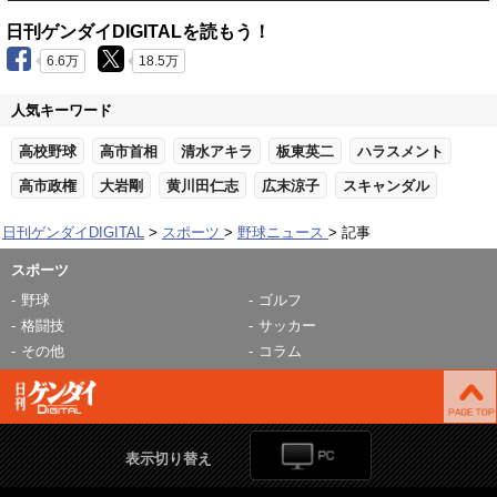
日刊ゲンダイDIGITALを読もう！
6.6万
18.5万
人気キーワード
高校野球
高市首相
清水アキラ
板東英二
ハラスメント
高市政権
大岩剛
黄川田仁志
広末涼子
スキャンダル
日刊ゲンダイDIGITAL
スポーツ
野球ニュース
記事
スポーツ
野球
ゴルフ
格闘技
サッカー
その他
コラム
表示切り替え