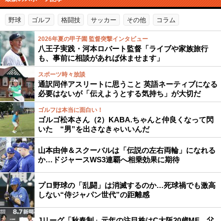
野球
ゴルフ
格闘技
サッカー
その他
コラム
2026年夏の甲子園 監督突撃インタビュー
八王子実践・河本ロバート監督「ライブや家族旅行
も、事前に相談があれば休ませます」
スポーツ時々放談
通訳同伴アスリートに思うこと 英語ネーティブになる
必要はないが「伝えようとする気持ち」が大切だ
ゴルフは本当に面白い！
ゴルゴ松本さん（2）KABA.ちゃんと仲良くなって閃
いた “男”を出さなきゃいいんだ
山本由伸＆スクーバルは「伝説の左右両輪」になれる
か…ドジャースWS3連覇へ相乗効果に期待
プロ野球の「乱闘」は消滅するのか…死球禍でも激高
しない“侍ジャパン世代”の距離感
Jリーグ「秋春制」元年の注目株はC大阪20歳MF…父