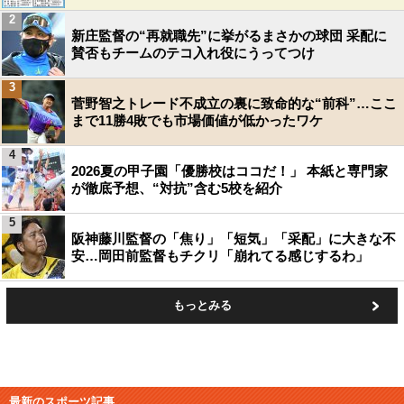
2
新庄監督の“再就職先”に挙がるまさかの球団 采配に
賛否もチームのテコ入れ役にうってつけ
3
菅野智之トレード不成立の裏に致命的な“前科”…ここ
まで11勝4敗でも市場価値が低かったワケ
4
2026夏の甲子園「優勝校はココだ！」 本紙と専門家
が徹底予想、“対抗”含む5校を紹介
5
阪神藤川監督の「焦り」「短気」「采配」に大きな不
安…岡田前監督もチクリ「崩れてる感じするわ」
もっとみる
最新のスポーツ記事