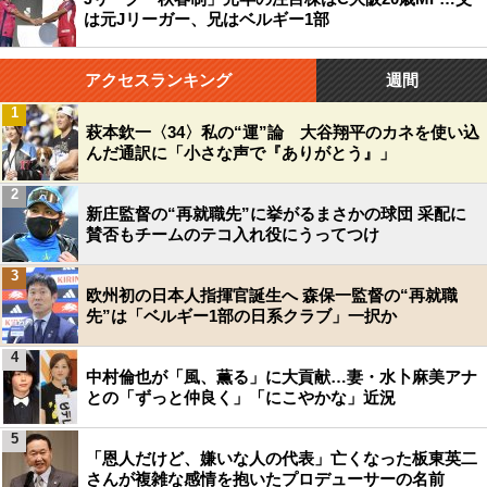
は元Jリーガー、兄はベルギー1部
アクセスランキング
週間
1
萩本欽一〈34〉私の“運”論 大谷翔平のカネを使い込
んだ通訳に「小さな声で『ありがとう』」
2
新庄監督の“再就職先”に挙がるまさかの球団 采配に
賛否もチームのテコ入れ役にうってつけ
3
欧州初の日本人指揮官誕生へ 森保一監督の“再就職
先”は「ベルギー1部の日系クラブ」一択か
4
中村倫也が「風、薫る」に大貢献…妻・水卜麻美アナ
との「ずっと仲良く」「にこやかな」近況
5
「恩人だけど、嫌いな人の代表」亡くなった板東英二
さんが複雑な感情を抱いたプロデューサーの名前