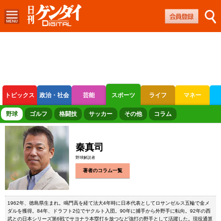
トピックス
政治・社会
芸能
スポーツ
ライフ
マネー
ボートレース
競輪
オートレース
野球
ゴルフ
格闘技
サッカー
その他
コラム
秦真司
野球解説者
著者のコラム一覧
1962年、徳島県生まれ。鳴門高を経て法大4年時に日本代表としてロサンゼルス五輪で金メ
ダルを獲得。84年、ドラフト2位でヤクルト入団。90年に捕手から外野手に転向。92年の西
武との日本シリーズ第6戦でサヨナラ本塁打を放つなど強打の野手として活躍した。現役通算