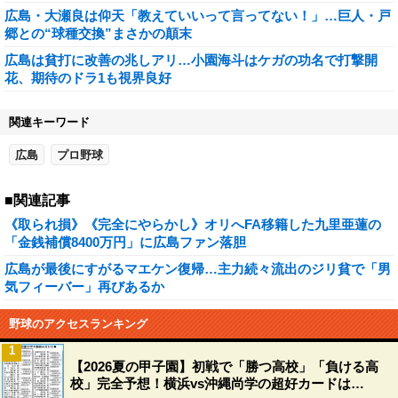
広島・大瀬良は仰天「教えていいって言ってない！」…巨人・戸
郷との“球種交換”まさかの顛末
広島は貧打に改善の兆しアリ…小園海斗はケガの功名で打撃開
花、期待のドラ1も視界良好
関連キーワード
広島
プロ野球
■関連記事
《取られ損》《完全にやらかし》オリへFA移籍した九里亜蓮の
「金銭補償8400万円」に広島ファン落胆
広島が最後にすがるマエケン復帰…主力続々流出のジリ貧で「男
気フィーバー」再びあるか
野球のアクセスランキング
1
【2026夏の甲子園】初戦で「勝つ高校」「負ける高
校」完全予想！横浜vs沖縄尚学の超好カードは…