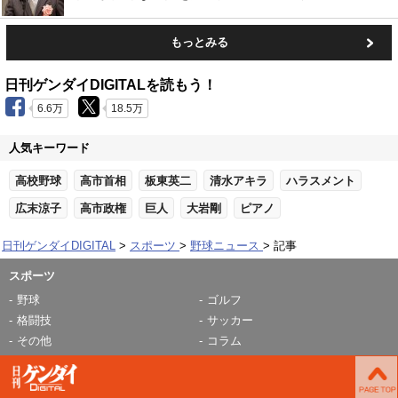
もっとみる
日刊ゲンダイDIGITALを読もう！
6.6万
18.5万
人気キーワード
高校野球
高市首相
板東英二
清水アキラ
ハラスメント
広末涼子
高市政権
巨人
大岩剛
ピアノ
日刊ゲンダイDIGITAL
スポーツ
野球ニュース
記事
スポーツ
野球
ゴルフ
格闘技
サッカー
その他
コラム