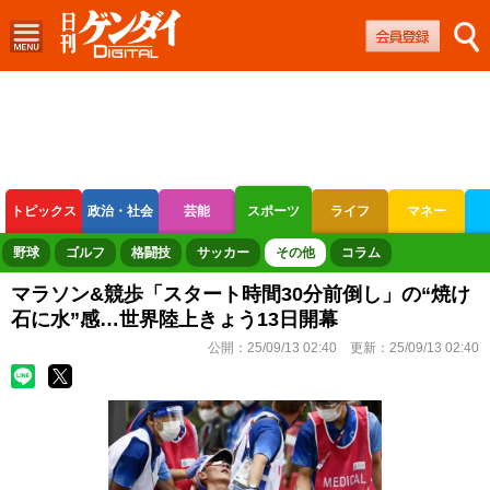
トピックス
政治・社会
芸能
スポーツ
ライフ
マネー
ボートレース
競輪
オートレース
野球
ゴルフ
格闘技
サッカー
その他
コラム
マラソン&競歩「スタート時間30分前倒し」の“焼け
石に水”感…世界陸上きょう13日開幕
公開：
25/09/13 02:40
更新：
25/09/13 02:40