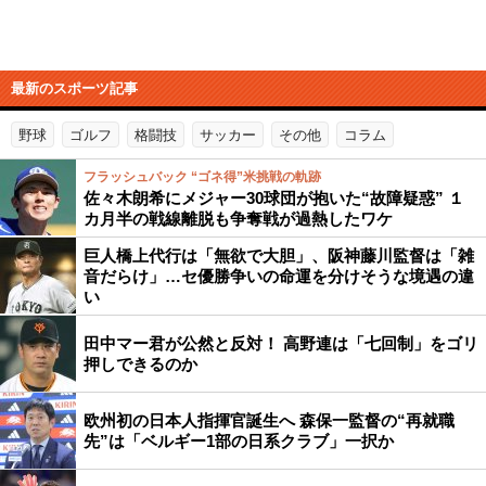
最新のスポーツ記事
野球
ゴルフ
格闘技
サッカー
その他
コラム
フラッシュバック “ゴネ得”米挑戦の軌跡
佐々木朗希にメジャー30球団が抱いた“故障疑惑” １
カ月半の戦線離脱も争奪戦が過熱したワケ
巨人橋上代行は「無欲で大胆」、阪神藤川監督は「雑
音だらけ」…セ優勝争いの命運を分けそうな境遇の違
い
田中マー君が公然と反対！ 高野連は「七回制」をゴリ
押しできるのか
欧州初の日本人指揮官誕生へ 森保一監督の“再就職
先”は「ベルギー1部の日系クラブ」一択か