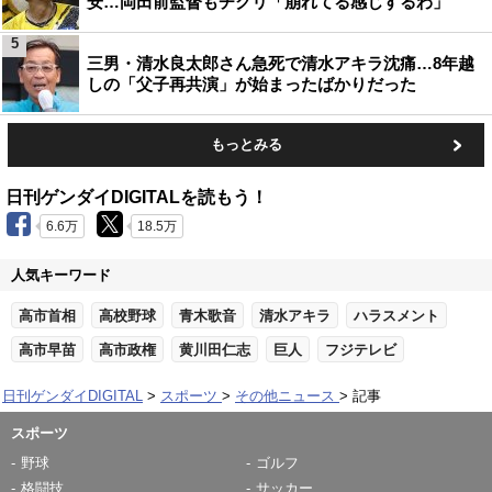
安…岡田前監督もチクリ「崩れてる感じするわ」
5
三男・清水良太郎さん急死で清水アキラ沈痛…8年越
しの「父子再共演」が始まったばかりだった
もっとみる
日刊ゲンダイDIGITALを読もう！
6.6万
18.5万
人気キーワード
高市首相
高校野球
青木歌音
清水アキラ
ハラスメント
高市早苗
高市政権
黄川田仁志
巨人
フジテレビ
日刊ゲンダイDIGITAL
スポーツ
その他ニュース
記事
スポーツ
野球
ゴルフ
格闘技
サッカー