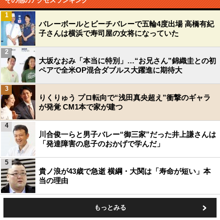
その他のアクセスランキング
1
バレーボールとビーチバレーで五輪4度出場 高橋有紀
子さんは横浜で寿司屋の女将になっていた
2
大坂なおみ「本当に特別」…“お兄さん”錦織圭との初
ペアで全米OP混合ダブルス大躍進に期待大
3
りくりゅう プロ転向で“浅田真央超え”衝撃のギャラ
が発覚 CM1本で家が建つ
4
川合俊一らと男子バレー“御三家”だった井上謙さんは
「発達障害の息子のおかげで学んだ」
5
貴ノ浪が43歳で急逝 横綱・大関は「寿命が短い」本
当の理由
もっとみる