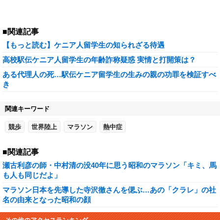
■関連記事
【もっと読む】ケニア人留学生の知られざる待遇
高校駅伝ケニア人留学生の年齢詐称疑惑 実情と打開策は？
ある代理人の死…駅伝ケニア留学生の生みの親の功罪を検証すべ
き
関連キーワード
競歩
世界陸上
マラソン
熱中症
■関連記事
瀬古利彦の師・中村清の没40年に思う昭和のマラソン「キミ、馬
も人も同じだよ」
マラソン日本を先導した寺沢徹さんを偲ぶ…あの「クラレ」の社
名の由来となった昭和の顔